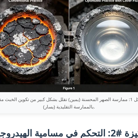
الشكل 1: ممارسة الصهر المحسنة (يمين) تقلل بشكل كبير من تكوين الخبث مق
بالممارسة التقليدية (يسار).
كم في مسامية الهيدروجين