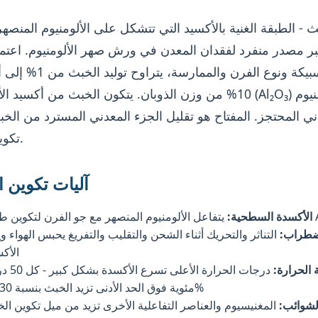
ث - الطبقة الغنية بالأكسيد التي تتشكل على الألومنيوم المنصهر
بر مصدر منفرد لفقدان المعدن في ورش صهر الألومنيوم. اعتما
السبيكة ونوع الفرن والممارسة، يت
10% من وزن الذوبان. يتكون الخبث من أكسيد الألومنيوم (Al₂O₃) و
ني المحتجز. المفتاح هو تقليل الجزء المعدني المسترد من الخ
تكوينه تمامًا.
آليات تكوين 
طبقة Al₂O₃
الأكسدة السطحية:
ضطراب:
التناثر والتحريك أثناء الشحن والتقليب والتفريغ يحبس الهواء وي
الأك
 الحرارة:
درجات الحرارة الأعلى 
مئوية فوق الحد الأدنى تزيد الخبث بنسبة 30-50%
لشوائب:
المغنيسيوم والعناصر التفاعلية الأخرى تزيد من ميل تكوين ال