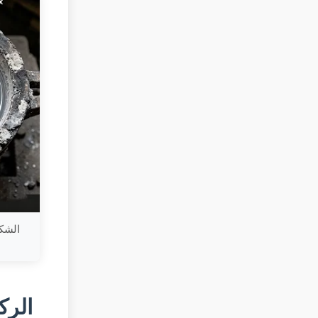
الركيزة #2: التح