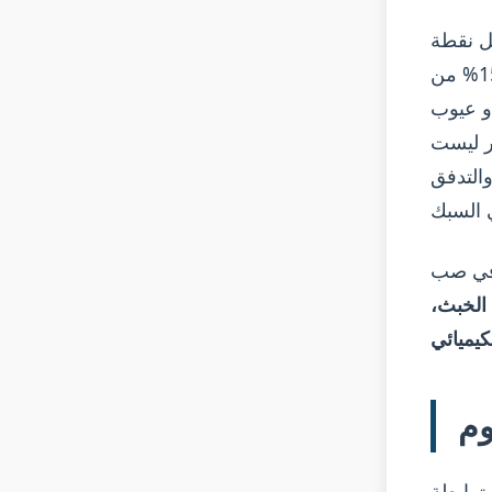
ل نقطة
مئوية من المردود مهمة. ومع ذلك، تفقد العديد من ورش الصهر 5-15% من
ن أو عيوب
ر ليست
التدفق
ة في صب
 الخبث،
كيميائي
وم