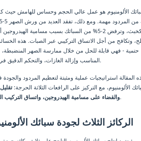
سبائك الألومنيوم هو عمل عالي الحجم وحساس للهامش حيث ك
معدنها كخبث، وترفض 2-5% من السبائك بسبب مسامية الهيدروجي
، وتكافح من أجل الاتساق التركيبي عبر الصبات. هذه الخسائ
حتمية - فهي قابلة للحل من خلال ممارسة الصهر المنضبطة، و
المناسب وإزالة الغازات، والتحكم الدقيق في السبك.
ه المقالة استراتيجيات عملية ومثبتة لتعظيم المردود والجود
ئك الألومنيوم، مع التركيز على الرافعات الثلاثة الحرجة:
تقليل
.
والقضاء على مسامية الهيدروجين، واتساق التركيب ال
الركائز الثلاث لجودة سبائك الألومني
يعتمد إنتاج سبائك الألومنيوم الناجح على ثلاث ركائز جودة مترابطة: