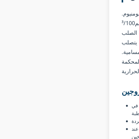
ومنيوم.
يذوب الهيدروجين بسهولة في الألومنيوم المنصهر (الذوبان ~0.65 سم³/100
وم الصلب
ية). عندما يتصلب
مسامية.
لمحكمة
روجين
 في
طبة
ردة
عند
خين