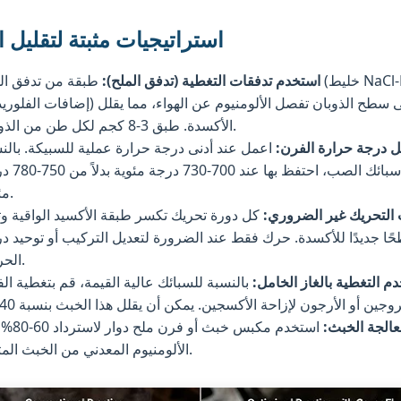
استراتيجيات مثبتة لتقليل 
استخدم تدفقات التغطية (تدفق الملح):
طبقة من تدفق الملح (خليط l-KCl
إضافات الفلوريدات) على سطح الذوبان تفصل الألومنيوم عن اله
الأكسدة. طبق 3-8 كجم لكل طن من الذوبان.
ل درجة حرارة الفرن:
اعمل عند أدنى درجة حرارة عملية للسبيكة. بالن
لمعظم سبائك الصب، احتفظ بها
مئوية.
التحريك غير الضروري:
كل دورة تحريك تكسر طبقة الأكسيد الواقية وت
ًا جديدًا للأكسدة. حرك فقط عند الضرورة لتعديل التركيب أو توحيد د
الحرارة.
م التغطية بالغاز الخامل:
بالنسبة للسبائك عالية القيمة، قم بتغطية ال
الجة الخبث:
استخدم مكبس خبث أو 
الألومنيوم المعدني من الخبث المتولد.