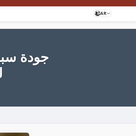
AR
جودة سبا
ل