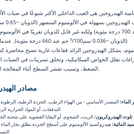
ية الهيدروجين هي العيب الداخلي الأكثر شيوعًا في صبات الأل
جم عند 700 درجة مئوية) ولكنه غير قابل للذوبان تقريبًا في الألومني
(الذوبان ~0.036 سم³/100 جم عند 660 درجة مئو
منيوم، يشكل الهيدروجين الزائد فقاعات غازية تصبح محاصرة ك
راغات تقلل الخواص الميكانيكية، وتخلق تسريبات في الصبات ا
الضغط، وتسبب تقشر السطح أثناء المعالجة الحرارية.
مصادر الهيد
 الماء:
المصدر الأساسي - من الهواء الرطب، الخردة الرطبة، الرطوبة
التدفقات، أو المواد الحرارية الر
تلوث الهيدروكربون:
الزيت، الشحوم، أو البقايا العضوية على شحنة الخ
سيد المائية:
هيدروكسيد الألومنيوم على أسطح الخردة يطلق بخار الماء 
التس