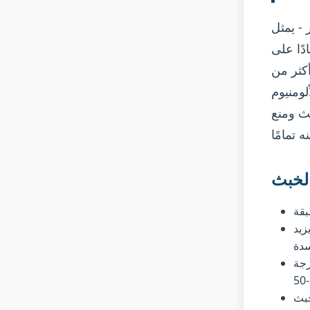
 - يمثل
دًا على
راوح توليد الخبث من 1% إلى أكثر من
الألومنيوم
بث ومنع
الخبث
زيد
سدة
تسرع الأكسدة بشكل كبير - كل 50 درجة
خبث