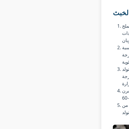
الخبث
NaC مع
واء، مما يقلل
سبة
 عند 700-730 درجة مئوية بدلاً من 750-780 درجة
ولد
رجة
فرن
فرن ملح دوار لاسترداد 60-80% من