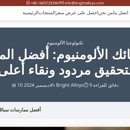
+86-18637293997
info@brightalloys.com
اتصل بنا
من نحن
احصل على عرض سعر
المنتجات
الرئيسية
تكنولوجيا الألومنيوم
ئك الألومنيوم: أفضل ال
تحقيق مردود ونقاء أعلى
⏱️ 9 دقائق للقراءة
✍️ Bright Alloys
📅 10 ديسمبر 2024
أفضل ممارسات سبائك 