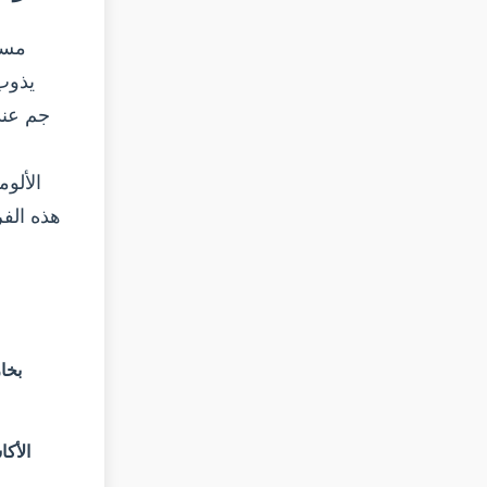
مسام
الألو
هذه الف
بخار
الأكا