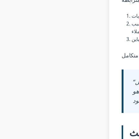
يات
سبب
لاء
اين
“في صب الألومنيوم، لا يتعلق المردود فقط بما يدخل الفرن - بل
هو