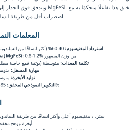
ويتدفق فوق الجدار إلى حجرة MgFeSi. يخلق هذا تفاعل
اضطراب أقل من طريقة الساندويتش.
المعلمات النم
استرداد المغنيسيوم:
40-60% (أكثر اتساقًا من الساندويتش)
0.8-1.2% من وزن المصهور
إضافة MgFeSi:
تكلفة المعدات:
متوسطة (بوتقة قمع خاصة مطلو
مهارة المشغل:
متوس
توليد الأبخرة:
متوس
85–95%
التكوير النموذجي المحقق:
ا
استرداد مغنيسيوم أعلى وأكثر اتساقًا من طريقة الساندو
أبخرة ووهج مخف