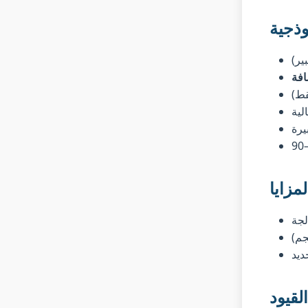
وذجية
قط)
لية
يرة
لمزايا
لجة
ديد
القيود