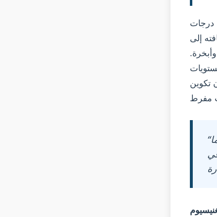
ثير من درجات
. عند إضافته إلى
وأبخرة.
ستويات
ية للتكور دون تكوين
“معالجة المغنيسيوم لا تتعلق بكمية ما تضيفه - بل بكمية ما
-60%؛ والباقي