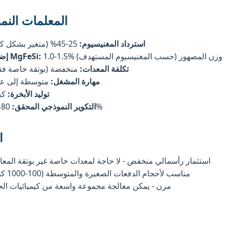
المعلمات النم
استرداد المغنيسيوم:
25-45% (متغير بشكل كبير)
1.0- من وزن المصهور (حسب المغنيسيوم المستهدف)
إضافة MgFeSi:
تكلفة المعدات:
منخفضة (بوتقة خاصة ف
مهارة المشغل:
متوسطة إلى عا
توليد الأبخرة:
كب
80–90%
التكوير النموذجي المحقق:
ا
استثمار رأسمالي منخفض - لا حاجة لمعدات خاصة غير بوتقة المعا
مناسب لأحجام الدفعات الصغيرة والمتوسطة (100-1000 كجم)
مرن - يمكن معالجة مجموعة واسعة من كيميائيات الح