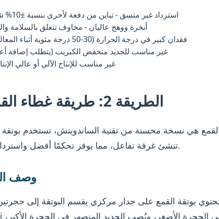
استرداد غير متسق - تباين من دفعة لأخرى بنسبة ±10% شائع
أبخرة ووهج عاليان - مخاوف تتعلق بالسلامة والب
فقدان كبير في درجة الحرارة (30-50 درجة مئوية أثناء المعالجة)
غير مناسب للحديد منخفض الكبريت (يتطلب إضافة أع
غير مناسب للإنتاج الآلي أو عالي الإنتا
الطريقة 2: طريقة غطاء القمع
لقمع هي نسخة محسنة من تقنية الساندويتش، تستخدم بوتقة
تنشئ غرفة تفاعل، مما يوفر تحكمًا أفضل واستردادًا أعلى.
وصف الع
حتوي بوتقة القمع على جدار مركزي يقسم البوتقة إلى حجرتين
MgFeSi في 