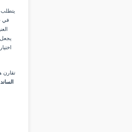
يتطلب ت
في حد
العن
يجعل ا
اختيا
تقارن ه
الساند