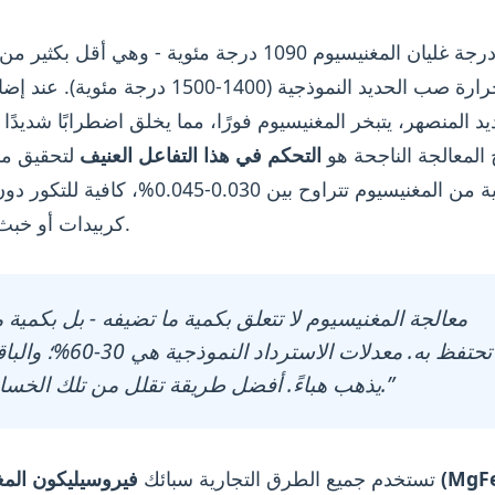
تبلغ درجة غليان المغنيسيوم 1090 درجة مئوية - وهي أقل بك
حرارة صب الحديد النموذجية (1400-1500 درجة مئوية)
يد المنصهر، يتبخر المغنيسيوم فورًا، مما يخلق اضطرابًا شديدًا 
 المعالجة الناجحة هو
التحكم في هذا التفاعل العنيف
لتحقيق م
متبقية من المغنيسيوم تتراوح بين 0.030-0.045%، كاف
كربيدات أو خبث مفرط.
تحتفظ به. معدلات الاسترداد النموذجية هي 30
يذهب هباءً. أفضل طريقة تقلل من تلك الخسارة.”
 المغنيسيوم (MgFeSi)
تستخدم جميع الطرق التجارية سبائك