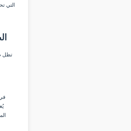
الطريقة 1
تظل طر
يُ
الم