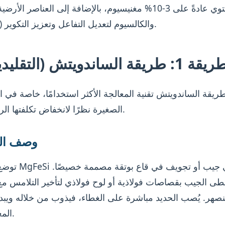
التي تحتوي عادةً على 3-10% مغنيسيوم، بالإضافة إلى العناصر الأر
(Ce, La) والكالسيوم لتعديل التفاعل وتعزيز التكوير.
: طريقة الساندويتش (التقليدية)
يقة الساندويتش تقنية المعالجة الأكثر استخدامًا، خاصة في 
الصغيرة نظرًا لانخفاض تكلفتها الرأسمالية.
وصف الع
توضع سبيكة MgFeSi في جي
غطى الجيب بقصاصات فولاذية أو لوح فولاذي لتأخير التلامس مع
نصهر. يُصب الحديد مباشرة على الغطاء، فيذوب من خلاله ويبد
المغنيسيوم.