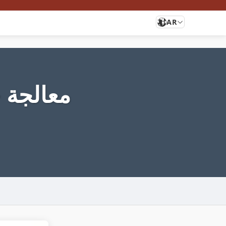
AR
معالجة ح