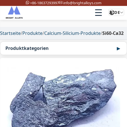
+86-18637293997
info@brightalloys.com
☰
DE
Startseite
/
Produkte
/
Calcium-Silicium-Produkte
/
Si60-Ca32
Produktkategorien