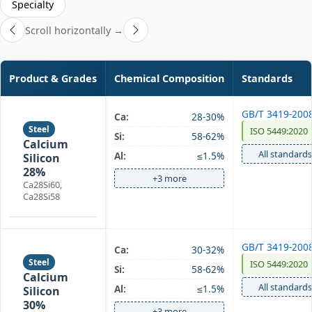
Specialty
Scroll horizontally →
Product & Grades
Chemical Composition
Standards
GB/T 3419-200
Ca:
28-30%
Steel
ISO 5449:2020
Si:
58-62%
Calcium
All standards
Al:
≤1.5%
Silicon
28%
+3 more
Ca28Si60,
Ca28Si58
GB/T 3419-200
Ca:
30-32%
Steel
ISO 5449:2020
Si:
58-62%
Calcium
All standards
Al:
≤1.5%
Silicon
30%
+3 more