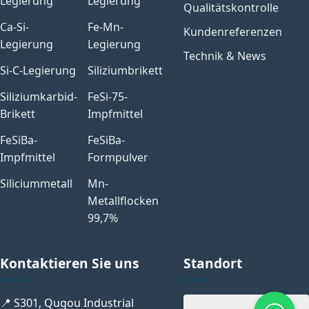
Legierung
Legierung
Qualitätskontrolle
Ca-Si-
Fe-Mn-
Kundenreferenzen
Legierung
Legierung
Technik & News
Si-C-Legierung
Siliziumbrikett
Siliziumkarbid-
FeSi-75-
Brikett
Impfmittel
FeSiBa-
FeSiBa-
Impfmittel
Formpulver
Siliciummetall
Mn-
Metallflocken
99,7%
Kontaktieren Sie uns
Standort
📍 S301, Qugou Industrial