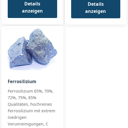
Sheath:
Low C steel
ISO 9455:2020
Details
Details
Cored Wire
Diameter:
13mm
(CaSi)
anzeigen
anzeigen
All standards
CaSi-CW13
+2 more
Ca:
30-33%
Premium Grad
Specialty
Spec
Si:
58-62%
High
Research Grad
Al:
≤0.5%
Purity
Calcium
All standards
+3 more
Silicon
HP-CaSi30,
HP-CaSi32
Ferrosilizium
Ferrosilizium 65%, 70%,
72%, 75%, 85%
Qualitäten, hochreines
Ferrosilizium mit extrem
niedrigen
Verunreinigungen, C