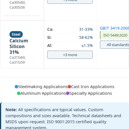
Ca30Si60,
Ca30Si58
GB/T 3419-200
Ca:
31-33%
Steel
ISO 5449:2020
Si:
58-62%
Calcium
All standards
Al:
≤1.5%
Silicon
31%
+3 more
Ca31Si60,
Ca31Si59
GB/T 3419-200
Ca:
28-32%
Steelmaking Applications
Cast Iron Applications
Steel
Custom Powde
Si:
58-62%
Aluminum Applications
Specialty Applications
Calcium
Spec
Al:
≤1.5%
Silicon
All standards
Powder
Note:
All specifications are typical values. Custom
+3 more
CaSi-P, CaSi-F
compositions and sizes available. Technical datasheets and
MSDS upon request. ISO 9001:2015 certified quality
management system.