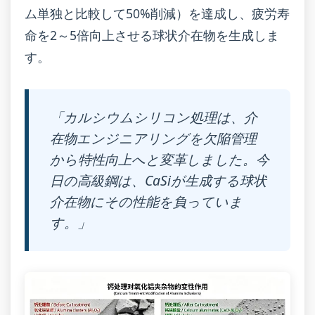
ム単独と比較して50%削減）を達成し、疲労寿
命を2～5倍向上させる球状介在物を生成しま
す。
「カルシウムシリコン処理は、介
在物エンジニアリングを欠陥管理
から特性向上へと変革しました。今
日の高級鋼は、CaSiが生成する球状
介在物にその性能を負っていま
す。」