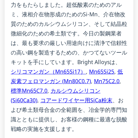
力をもたらしました。超低酸素のためのアル
ミ、液相介在物形成のためのSi-Mn、介在物改
質のためのカルシウムシリコン、そして結晶粒
微細化のための希土類です。今日の製鋼業者
は、最も要求の厳しい用途向けに清浄で信頼性
の高い鋼を製造するための、かつてないツール
キットを手にしています。Bright Alloysは、
シリコマンガン（Mn65Si17）
,
Mn65Si25
,
低
炭素フェロマンガン (Mn80C0.7)
,
Mn75C2.0
,
標準Mn65C7.0
,
カルシウムシリコン
(Si60Ca30)
,
コアードワイヤー用SiCa粉末
、お
よび希土類母合金の全範囲を、冶金学的専門知
識とともに提供し、お客様の鋼種に最適な脱酸
戦略の実施を支援します。