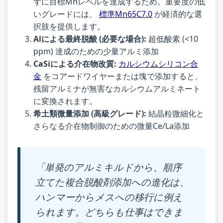
ずに目標Mnレベルを達成するため。重要度の低
いグレードには、
標準Mn65C7.0
が経済的な選
択肢を提供します。
Alによる最終脱酸 (必要な場合):
超低酸素 (<10
ppm) 達成のための少量アルミ添加
CaSiによる介在物改質:
カルシウムシリコン合
金
をコアードワイヤーまたは塊で添加すると、
残留アルミナが無害なカルシウムアルミネート
に変換されます。
希土類微量添加 (高級グレード):
結晶粒微細化と
さらなる介在物制御のための微量Ce/La添加
「単発のアルミキルドから、順序
立てた複合脱酸剤添加への進化は、
ハンマーからメスへの移行に例え
られます。どちらも仕事はできま