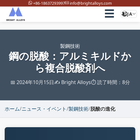
+86-18637293997
info@brightalloys.com
☰
JA
製鋼技術
鋼の脱酸：アルミキルドか
ら複合脱酸剤へ
📅 2024年10月15日
✍️ Bright Alloys
⏱️ 読了時間：8分
ホーム
/
ニュース・イベント
/
製鋼技術
/
脱酸の進化