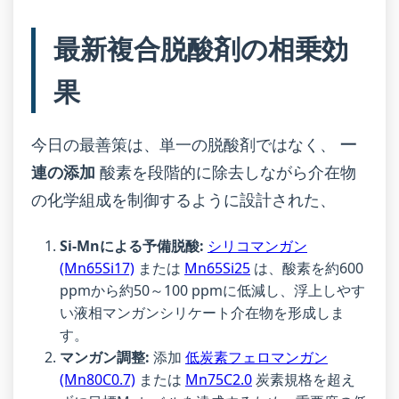
最新複合脱酸剤の相乗効
果
今日の最善策は、単一の脱酸剤ではなく、
一
連の添加
酸素を段階的に除去しながら介在物
の化学組成を制御するように設計された、
Si-Mnによる予備脱酸:
シリコマンガン
(Mn65Si17)
または
Mn65Si25
は、酸素を約600
ppmから約50～100 ppmに低減し、浮上しやす
い液相マンガンシリケート介在物を形成しま
す。
マンガン調整:
添加
低炭素フェロマンガン
(Mn80C0.7)
または
Mn75C2.0
炭素規格を超え