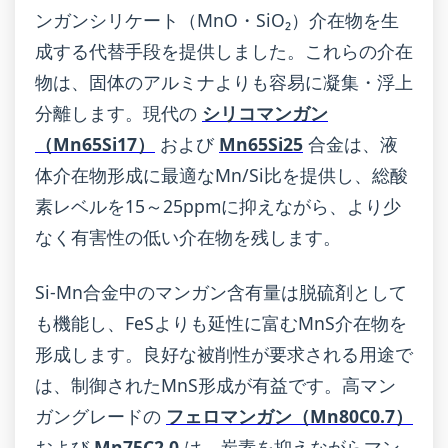
ンガンシリケート（MnO・SiO₂）介在物を生
成する代替手段を提供しました。これらの介在
物は、固体のアルミナよりも容易に凝集・浮上
分離します。現代の
シリコマンガン
（Mn65Si17）
および
Mn65Si25
合金は、液
体介在物形成に最適なMn/Si比を提供し、総酸
素レベルを15～25ppmに抑えながら、より少
なく有害性の低い介在物を残します。
Si-Mn合金中のマンガン含有量は脱硫剤として
も機能し、FeSよりも延性に富むMnS介在物を
形成します。良好な被削性が要求される用途で
は、制御されたMnS形成が有益です。高マン
ガングレードの
フェロマンガン（Mn80C0.7）
および
Mn75C2.0
は、炭素を抑えながらマン