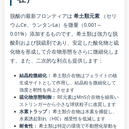
脱酸の最新フロンティアは
希土類元素
（セリ
ウムCe、ランタンLa）を微量（0.001～
0.01%）添加するものです。希土類は強力な脱
酸剤および脱硫剤であり、安定した酸化物と硫
化物を形成して介在物形態をさらに微細化しま
す。また、二次的な利点も提供します：
結晶粒微細化：
希土類介在物はフェライトの核
生成サイトとして作用し、結晶粒を微細化して
強度と靭性を向上させます
硫化物形態制御：
RE元素はMnS介在物を細長い
ストリンガーから小さな球状粒子に改質します
水素トラップ：
希土類介在物は水素を捕捉し、
水素誘起割れ（HIC）感受性を低減します
耐食性：
希土類は特定の環境で不動態化挙動を