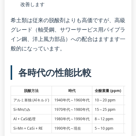
改善します
希土類は従来の脱酸剤よりも高価ですが、高級
グレード（軸受鋼、サワーサービス用パイプラ
イン鋼、洋上風力部品）への配合はますます一
般的になっています。
各時代の性能比較
脱酸方法
時代
全酸素量 (ppm)
アルミ単独 (Alキルド)
1940年代～1960年代
10～20 ppm
角状A
Si-Mnのみ
1970年代～1980年代
15～25 ppm
液相M
Al + CaSi処理
1980年代～1990年代
8～12 ppm
球状
Si-Mn + CaSi + RE
1990年代～現在
5～10 ppm
球状化