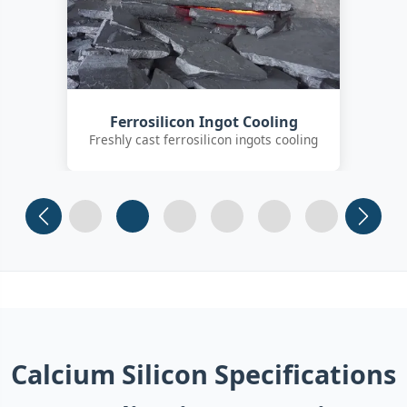
Customer Quality Check
International clients inspecting FeSi
inoculant
Slide 1
Slide 2
Slide 3 (current)
Slide 4
Slide 5
Slide 6
Calcium Silicon Specifications