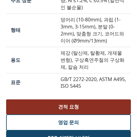
주요 성분
량, Al ≤1.2%, C ≤0.5% (일반적
인 불순물)
덩어리 (10-80mm), 과립 (1-
3mm, 3-15mm), 분말 (0-
형태
2mm), 맞춤형 크기, 코어드와
이어 (Ø9mm/13mm)
제강 (탈산제, 탈황제, 개재물
용도
변형), 구상흑연주철의 구상화
제, 칼슘 처리
GB/T 2272-2020, ASTM A495,
표준
ISO 5445
견적 요청
영업 문의