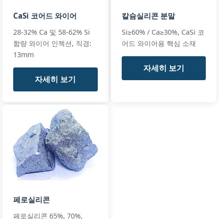
Mn:
35-40%
Silicon
All standards
CaSi 코어드 와이어
칼슘실리콘 분말
Manganese
+3 more
CaSiMn25,
28-32% Ca 및 58-62% Si
Si≥60% / Ca≥30%, CaSi 코
CaSiMn28
함량 와이어 인젝션, 직경:
어드 와이어용 핵심 소재
13mm
자세히 보기
Core:
Ca28-32Si58-62
YB/T 5359-201
자세히 보기
Steel
Sheath:
Low C steel
ISO 9455:2020
Cored Wire
Diameter:
13mm
(CaSi)
All standards
CaSi-CW13
+2 more
Ca:
30-33%
Premium Grad
Specialty
Spec
Si:
58-62%
High
Research Grad
Al:
≤0.5%
Purity
Calcium
All standards
+3 more
Silicon
페로실리콘
HP-CaSi30,
HP-CaSi32
페로실리콘 65%, 70%,