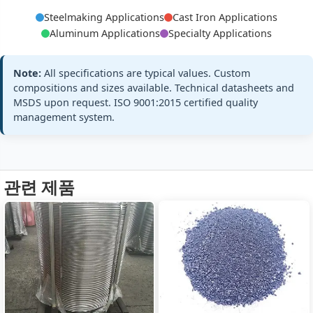
GB/T 3419-200
Ca:
28-32%
Steelmaking Applications
Cast Iron Applications
Steel
Custom Powde
Si:
58-62%
Aluminum Applications
Specialty Applications
Calcium
Spec
Al:
≤1.5%
Silicon
All standards
Powder
Note:
All specifications are typical values. Custom
+3 more
CaSi-P, CaSi-F
compositions and sizes available. Technical datasheets and
MSDS upon request. ISO 9001:2015 certified quality
management system.
Ca:
20-25%
Q/BL 003-2023
Steel
Si:
50-55%
Custom
Specialty
Specifications
Ba:
8-12%
Calcium
관련 제품
Silicon
All standards
+3 more
Barium
CaSiBa28,
CaSiBa30
Ca:
8-12%
Q/BL 005-2023
Steel
Si:
25-30%
Custom Specs
Calcium