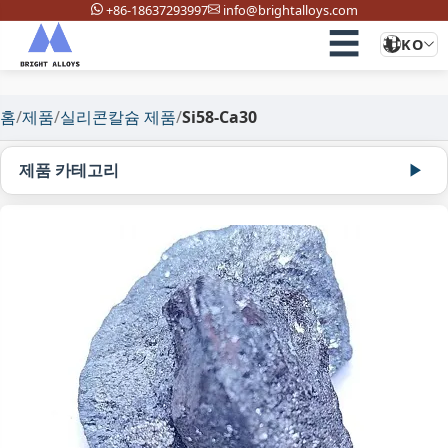
+86-18637293997
info@brightalloys.com
☰
KO
홈
/
제품
/
실리콘칼슘 제품
/
Si58-Ca30
제품 카테고리