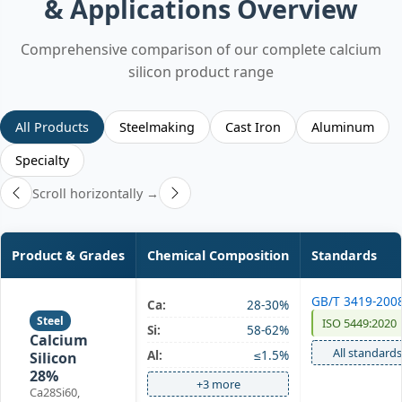
& Applications Overview
Comprehensive comparison of our complete calcium
silicon product range
All Products
Steelmaking
Cast Iron
Aluminum
Specialty
Scroll horizontally →
Product & Grades
Chemical Composition
Standards
GB/T 3419-200
Ca:
28-30%
Steel
ISO 5449:2020
Si:
58-62%
Calcium
All standards
Al:
≤1.5%
Silicon
28%
+3 more
Ca28Si60,