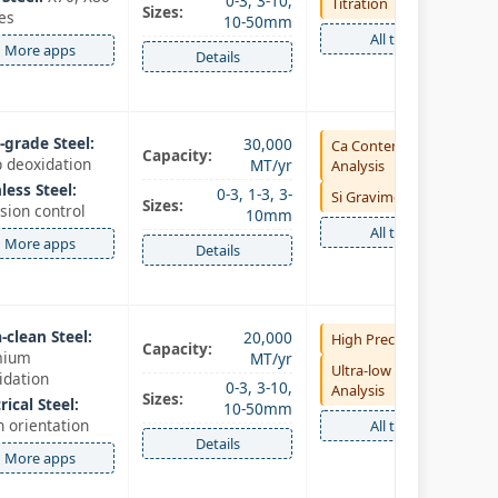
0-3, 3-10,
Titration
Sizes:
es
10-50mm
All tests
More apps
Details
-grade Steel:
30,000
Ca Content
Capacity:
 deoxidation
MT/yr
Analysis
less Steel:
0-3, 1-3, 3-
Si Gravimetric
Sizes:
usion control
10mm
All tests
More apps
Details
-clean Steel:
20,000
High Precision XRF
Capacity:
mium
MT/yr
Ultra-low Al
idation
0-3, 3-10,
Analysis
Sizes:
rical Steel:
10-50mm
n orientation
All tests
Details
More apps