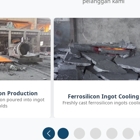
pelanggan kami
Customer Quality Check
 Ingot Cooling
International clients inspecting FeS
ilicon ingots cooling
inoculant
Slide 1
Slide 2 (current)
Slide 3
Slide 4
Slide 