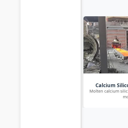
Calcium Silicon Production
Ferrosilicon
lten calcium silicon poured into ingot
Freshly cast ferros
molds