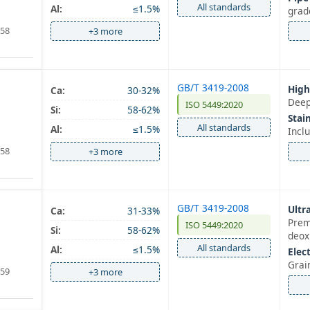
All standards
Al:
≤1.5%
grad
i58
+3 more
GB/T 3419-2008
High
Ca:
30-32%
Deep
ISO 5449:2020
Si:
58-62%
Stain
All standards
Al:
≤1.5%
Incl
i58
+3 more
GB/T 3419-2008
Ultra
Ca:
31-33%
Pre
ISO 5449:2020
Si:
58-62%
deox
All standards
Al:
≤1.5%
Elect
Grai
i59
+3 more