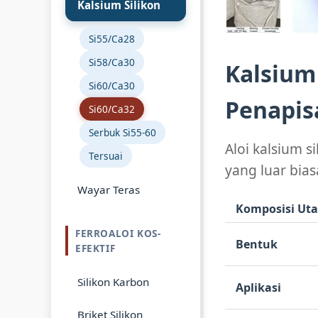
Kalsium Silikon
Si55/Ca28
Si58/Ca30
Kalsium 
Si60/Ca30
Penapis
Si60/Ca32
Serbuk Si55-60
Aloi kalsium 
Tersuai
yang luar bia
Wayar Teras
Komposisi Ut
FERROALOI KOS-
Bentuk
EFEKTIF
Silikon Karbon
Aplikasi
Briket Silikon