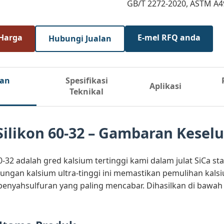
GB/T 2272-2020, ASTM A4
 Harga
E-mel RFQ anda
Hubungi Jualan
gan
Spesifikasi
Aplikasi
Teknikal
Silikon 60-32 – Gambaran Kesel
60-32 adalah gred kalsium tertinggi kami dalam julat SiCa
dungan kalsium ultra-tinggi ini memastikan pemulihan kal
nyahsulfuran yang paling mencabar. Dihasilkan di bawah k