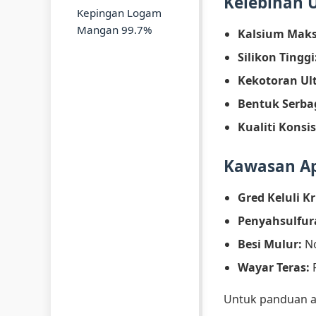
Kelebihan 
Kepingan Logam
Mangan 99.7%
Kalsium Mak
Silikon Tinggi
Kekotoran Ul
Bentuk Serba
Kualiti Konsi
Kawasan Ap
Gred Keluli Kr
Penyahsulfur
Besi Mulur:
No
Wayar Teras:
P
Untuk panduan a