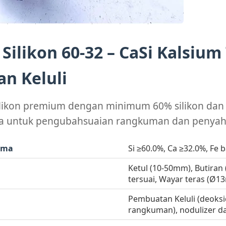
Silikon 60-32 – CaSi Kalsium
an Keluli
silikon premium dengan minimum 60% silikon da
sa untuk pengubahsuaian rangkuman dan penyah
ama
Si ≥60.0%, Ca ≥32.0%, Fe b
Ketul (10-50mm), Butiran
tersuai, Wayar teras (Ø
Pembuatan Keluli (deoks
rangkuman), nodulizer da