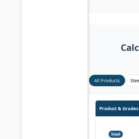
Calc
All Products
Ste
Product & Grades
Steel