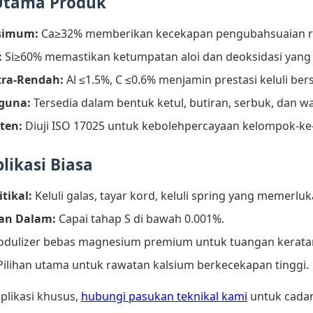
Utama Produk
simum:
Ca≥32% memberikan kecekapan pengubahsuaian ra
:
Si≥60% memastikan ketumpatan aloi dan deoksidasi yang 
tra-Rendah:
Al ≤1.5%, C ≤0.6% menjamin prestasi keluli bers
guna:
Tersedia dalam bentuk ketul, butiran, serbuk, dan wa
sten:
Diuji ISO 17025 untuk kebolehpercayaan kelompok-ke
likasi Biasa
itikal:
Keluli galas, tayar kord, keluli spring yang memerl
an Dalam:
Capai tahap S di bawah 0.001%.
dulizer bebas magnesium premium untuk tuangan keratan
ilihan utama untuk rawatan kalsium berkecekapan tinggi.
plikasi khusus,
hubungi pasukan teknikal kami
untuk cadan