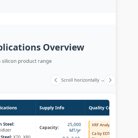
plications Overview
silicon product range
Scroll horizontally →
ications
Supply Info
Quality Control
n Steel:
25,000
XRF Analysis
Capacity:
idizer
MT/yr
Ca by EDTA
 Steel:
X70, X80