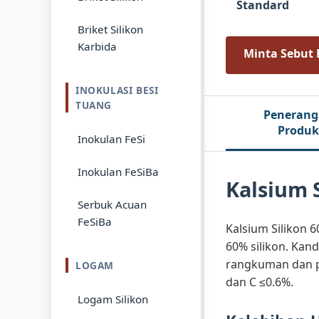
Standard
Briket Silikon
Karbida
Minta Sebut
INOKULASI BESI
TUANG
Peneran
Produk
Inokulan FeSi
Inokulan FeSiBa
Kalsium 
Serbuk Acuan
FeSiBa
Kalsium Silikon 
60% silikon. Kan
rangkuman dan pe
LOGAM
dan C ≤0.6%.
Logam Silikon