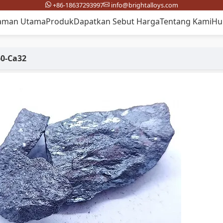
+86-18637293997
info@brightalloys.com
aman Utama
Produk
Dapatkan Sebut Harga
Tentang Kami
Hu
60-Ca32