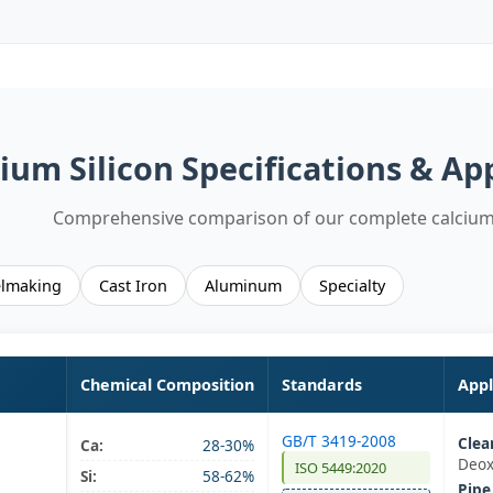
ium Silicon Specifications & Ap
Comprehensive comparison of our complete calcium 
elmaking
Cast Iron
Aluminum
Specialty
Chemical Composition
Standards
Appl
GB/T 3419-2008
Clea
Ca:
28-30%
Deox
ISO 5449:2020
Si:
58-62%
Pipe