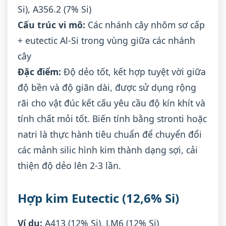
Si), A356.2 (7% Si)
Cấu trúc vi mô:
Các nhánh cây nhôm sơ cấp
+ eutectic Al-Si trong vùng giữa các nhánh
cây
Đặc điểm:
Độ dẻo tốt, kết hợp tuyệt vời giữa
độ bền và độ giãn dài, được sử dụng rộng
rãi cho vật đúc kết cấu yêu cầu độ kín khít và
tính chất mỏi tốt. Biến tính bằng stronti hoặc
natri là thực hành tiêu chuẩn để chuyển đổi
các mảnh silic hình kim thành dạng sợi, cải
thiện độ dẻo lên 2-3 lần.
Hợp kim Eutectic (12,6% Si)
Ví dụ:
A413 (12% Si), LM6 (12% Si)