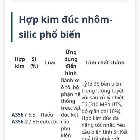
Hợp kim đúc nhôm-
silic phổ biến
Ứng
Hợp
Si
dụng
Loại
Tính chất chính
kim
(%)
điển
hình
Bánh xe
Tỷ lệ độ bền trên
ô tô, bộ
trọng lượng tuyệt
phận hệ
vời sau xử lý nhiệt
thống
T6 (310 MPa UTS,
treo, vật
độ giãn dài 10%).
A356 /
6.5-
Thiếu
đúc kết
Hợp kim đúc đa
A356.2
7.5%
eutectic
cấu,
năng tốt nhất. Yêu
phụ
cầu biến tính Sr. Kết
kiện
quả tốt nhất với