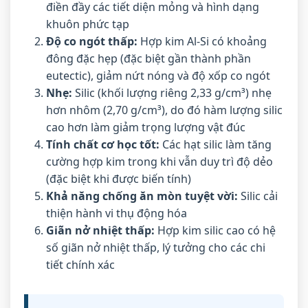
điền đầy các tiết diện mỏng và hình dạng
khuôn phức tạp
Độ co ngót thấp:
Hợp kim Al-Si có khoảng
đông đặc hẹp (đặc biệt gần thành phần
eutectic), giảm nứt nóng và độ xốp co ngót
Nhẹ:
Silic (khối lượng riêng 2,33 g/cm³) nhẹ
hơn nhôm (2,70 g/cm³), do đó hàm lượng silic
cao hơn làm giảm trọng lượng vật đúc
Tính chất cơ học tốt:
Các hạt silic làm tăng
cường hợp kim trong khi vẫn duy trì độ dẻo
(đặc biệt khi được biến tính)
Khả năng chống ăn mòn tuyệt vời:
Silic cải
thiện hành vi thụ động hóa
Giãn nở nhiệt thấp:
Hợp kim silic cao có hệ
số giãn nở nhiệt thấp, lý tưởng cho các chi
tiết chính xác