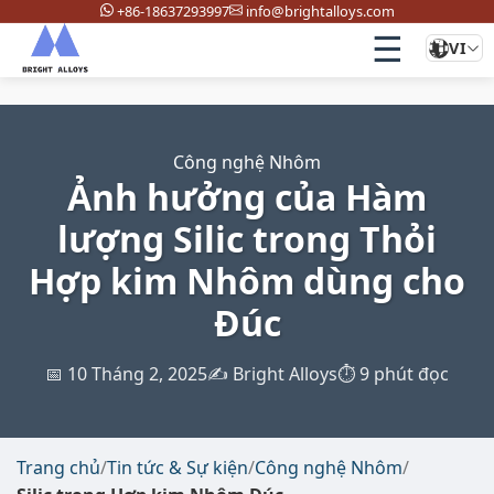
+86-18637293997
info@brightalloys.com
☰
VI
Công nghệ Nhôm
Ảnh hưởng của Hàm
lượng Silic trong Thỏi
Hợp kim Nhôm dùng cho
Đúc
📅 10 Tháng 2, 2025
✍️ Bright Alloys
⏱️ 9 phút đọc
Trang chủ
/
Tin tức & Sự kiện
/
Công nghệ Nhôm
/