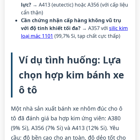
lực?
→ A413 (eutectic) hoặc A356 (với cấp liệu
cẩn thận)
Cần chứng nhận cấp hàng không vũ trụ
với độ tinh khiết tối đa?
→ A357 với
silic kim
loại mác 1101
(99,7% Si, tạp chất cực thấp)
Ví dụ tình huống: Lựa
chọn hợp kim bánh xe
ô tô
Một nhà sản xuất bánh xe nhôm đúc cho ô
tô đã đánh giá ba hợp kim ứng viên: A380
(9% Si), A356 (7% Si) và A413 (12% Si). Yêu
cầu: độ bền cao cho an toàn, độ dẻo tốt cho