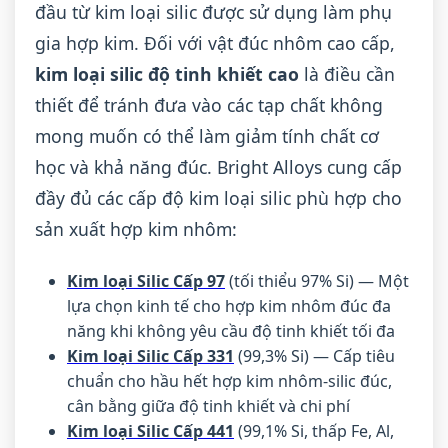
đầu từ kim loại silic được sử dụng làm phụ
gia hợp kim. Đối với vật đúc nhôm cao cấp,
kim loại silic độ tinh khiết cao
là điều cần
thiết để tránh đưa vào các tạp chất không
mong muốn có thể làm giảm tính chất cơ
học và khả năng đúc. Bright Alloys cung cấp
đầy đủ các cấp độ kim loại silic phù hợp cho
sản xuất hợp kim nhôm:
Kim loại Silic Cấp 97
(tối thiểu 97% Si) — Một
lựa chọn kinh tế cho hợp kim nhôm đúc đa
năng khi không yêu cầu độ tinh khiết tối đa
Kim loại Silic Cấp 331
(99,3% Si) — Cấp tiêu
chuẩn cho hầu hết hợp kim nhôm-silic đúc,
cân bằng giữa độ tinh khiết và chi phí
Kim loại Silic Cấp 441
(99,1% Si, thấp Fe, Al,