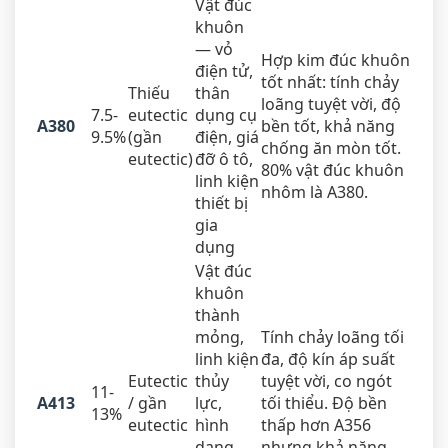
Vật đúc
khuôn
— vỏ
Hợp kim đúc khuôn
điện tử,
tốt nhất: tính chảy
Thiếu
thân
loãng tuyệt vời, độ
7.5-
eutectic
dụng cụ
A380
bền tốt, khả năng
9.5%
(gần
điện, giá
chống ăn mòn tốt.
eutectic)
đỡ ô tô,
80% vật đúc khuôn
linh kiện
nhôm là A380.
thiết bị
gia
dụng
Vật đúc
khuôn
thành
mỏng,
Tính chảy loãng tối
linh kiện
đa, độ kín áp suất
Eutectic
thủy
tuyệt vời, co ngót
11-
A413
/ gần
lực,
tối thiểu. Độ bền
13%
eutectic
hình
thấp hơn A356
dạng
nhưng khả năng