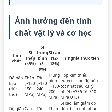
Ảnh hưởng đến tính
chất vật lý và cơ học
Si
Si
trung
Si cao
Tính
thấp
bình
(12-
Ý nghĩa thực tiễn
chất
(<5%)
(5-
18%)
9%)
Trung
Hợp kim thiếu
Độ bền
Thấp
Tốt
bình
eutectic cho độ bền
kéo
(~120-
(~180-
(~150-
tốt nhất sau xử lý
(đúc
150
240
200
nhiệt (A356-T6: 310
thô)
MPa)
MPa)
MPa)
MPa UTS)
Si cao làm giảm độ
Độ giãn
Cao
Tốt
Thấp
dẻo; biến tính phục