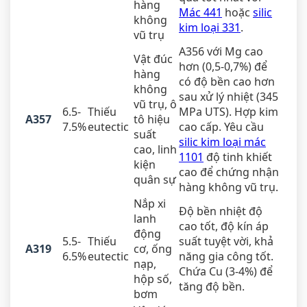
hàng
Mác 441
hoặc
silic
không
kim loại 331
.
vũ trụ
A356 với Mg cao
Vật đúc
hơn (0,5-0,7%) để
hàng
có độ bền cao hơn
không
sau xử lý nhiệt (345
vũ trụ, ô
6.5-
Thiếu
MPa UTS). Hợp kim
A357
tô hiệu
7.5%
eutectic
cao cấp. Yêu cầu
suất
silic kim loại mác
cao, linh
1101
độ tinh khiết
kiện
cao để chứng nhận
quân sự
hàng không vũ trụ.
Nắp xi
Độ bền nhiệt độ
lanh
cao tốt, độ kín áp
động
5.5-
Thiếu
suất tuyệt vời, khả
A319
cơ, ống
6.5%
eutectic
năng gia công tốt.
nạp,
Chứa Cu (3-4%) để
hộp số,
tăng độ bền.
bơm