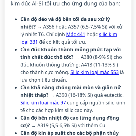
kim đúc Al-Si tối ưu cho ứng dụng của bạn:
Cần độ dẻo và độ bền tối đa sau xử lý
nhiệt?
→ A356 hoặc A357 (6,5-7,5% Si) với xử
lý nhiệt T6. Chỉ định
Mác 441
hoặc
silic kim
loại 331
để có kết quả tối ưu.
Cần đúc khuôn thành mỏng phức tạp với
tính chất đúc thô tốt?
→ A380 (8-9% Si) cho
đúc khuôn thông thường; A413 (11-13% Si)
cho thành cực mỏng.
Silic kim loại mác 553
là
lựa chọn tiêu chuẩn.
Cần khả năng chống mài mòn và giãn nở
nhiệt thấp?
→ A390 (16-18% Si) quá eutectic.
Silic kim loại mác 97
cung cấp nguồn silic kinh
tế cho các hợp kim silic cao này.
Cần độ bền nhiệt độ cao (ứng dụng động
cơ)?
→ A319 (5,5-6,5% Si) với thêm Cu
Cần độ kín áp suất cho các bộ phận thủy