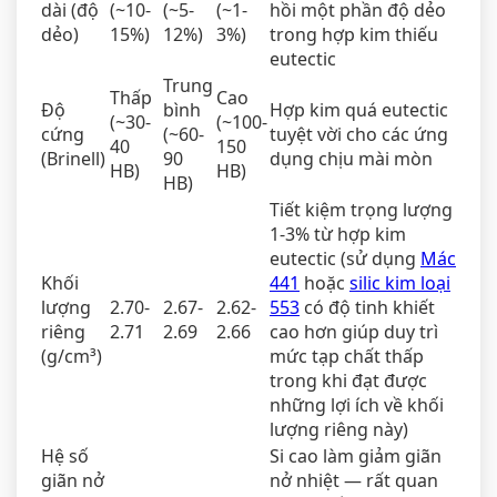
dài (độ
(~10-
(~5-
(~1-
hồi một phần độ dẻo
dẻo)
15%)
12%)
3%)
trong hợp kim thiếu
eutectic
Trung
Thấp
Cao
Độ
bình
Hợp kim quá eutectic
(~30-
(~100-
cứng
(~60-
tuyệt vời cho các ứng
40
150
(Brinell)
90
dụng chịu mài mòn
HB)
HB)
HB)
Tiết kiệm trọng lượng
1-3% từ hợp kim
eutectic (sử dụng
Mác
Khối
441
hoặc
silic kim loại
lượng
2.70-
2.67-
2.62-
553
có độ tinh khiết
riêng
2.71
2.69
2.66
cao hơn giúp duy trì
(g/cm³)
mức tạp chất thấp
trong khi đạt được
những lợi ích về khối
lượng riêng này)
Hệ số
Si cao làm giảm giãn
giãn nở
nở nhiệt — rất quan