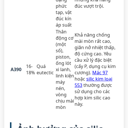
phức
đúc vượt trội.
tạp, vật
đúc kín
áp suất
Thân
Khả năng chống
động cơ
mài mòn rất cao,
(một
giãn nở nhiệt thấp,
số),
độ cứng cao. Yêu
piston,
cầu xử lý đặc biệt
ống lót
16-
Quá
(cấy P, dụng cụ kim
A390
xi lanh,
18%
eutectic
cương).
Mác 97
linh kiện
hoặc
silic kim loại
máy
553
thường được
nén,
sử dụng cho các
vòng
hợp kim silic cao
chịu mài
này.
mòn