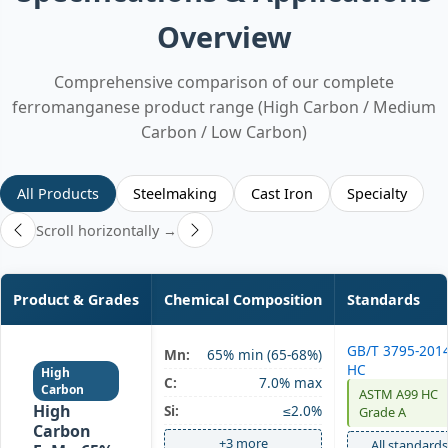
Overview
Comprehensive comparison of our complete
ferromanganese product range (High Carbon / Medium
Carbon / Low Carbon)
All Products
Steelmaking
Cast Iron
Specialty
Scroll horizontally →
Product & Grades
Chemical Composition
Standards
GB/T 3795-201
Mn:
65% min (65-68%)
HC
High
C:
7.0% max
Carbon
ASTM A99 HC
High
Si:
≤2.0%
Grade A
Carbon
+3 more
All standards