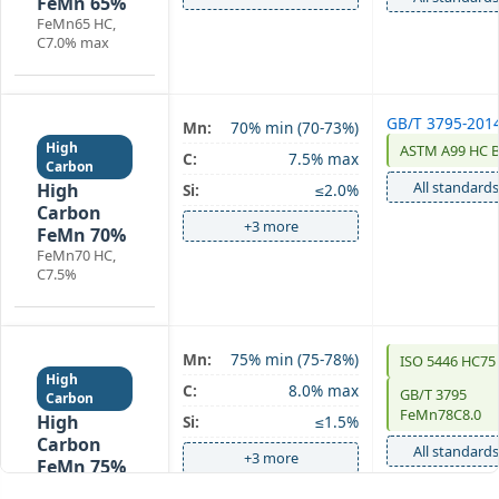
FeMn 65%
FeMn65 HC,
C7.0% max
GB/T 3795-201
Mn:
70% min (70-73%)
High
ASTM A99 HC 
C:
7.5% max
Carbon
All standards
High
Si:
≤2.0%
Carbon
+3 more
FeMn 70%
FeMn70 HC,
C7.5%
Mn:
75% min (75-78%)
ISO 5446 HC75
High
C:
8.0% max
GB/T 3795
Carbon
FeMn78C8.0
High
Si:
≤1.5%
Carbon
All standards
+3 more
FeMn 75%
FeMn75 HC,