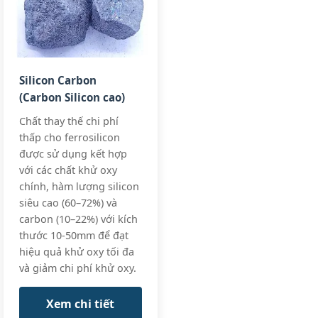
Mn:
84-86%
Ultra‑LC spec
Specialty
C:
0.5% max
All standards
Low
Si:
≤0.8%
Carbon
FeMn 85%
+3 more
FeMn85 LC,
Silicon Carbon
C0.5%
(Carbon Silicon cao)
Chất thay thế chi phí
thấp cho ferrosilicon
được sử dụng kết hợp
với các chất khử oxy
chính, hàm lượng silicon
siêu cao (60–72%) và
carbon (10–22%) với kích
thước 10-50mm để đạt
hiệu quả khử oxy tối đa
và giảm chi phí khử oxy.
Xem chi tiết