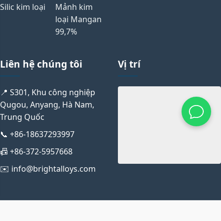
Silic kim loại
Mảnh kim
loại Mangan
99,7%
Liên hệ chúng tôi
Vị trí
📍 S301, Khu công nghiệp
Qugou, Anyang, Hà Nam,
Trung Quốc
📞 +86-18637293997
📠 +86-372-5957668
✉️ info@brightalloys.com
© 2023 Bright Alloys. Bảo lưu mọi quyền.