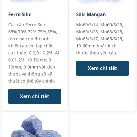
Ferro Silic
Silic Mangan
Mn:
80% min (80-83%)
GB/T 3795 LC8
Low Carbon
C:
0.7% max
Các cấp Ferro Silic
Mn60/Si14, Mn60/Si25,
ASTM A99 LC
LC
65%,70%,72%,75%,85%,
Mn60/Si28, Mn63/Si25,
Si:
≤1.2%
Low
All standards
ferro silicon độ tinh
Mn65/Si17, Mn65/Si25,
Carbon
+3 more
khiết cao với tạp chất
10-60mm hoặc kích
FeMn 80%
FeMn80 LC,
cực thấp, C 0,01-0,2%, Al
thước theo yêu cầu.
C0.7% max
0,01-2%, 10-50mm, 3-
10mm, 0-3mm với kích
Xem chi tiết
thước và thông số kỹ
Mn:
70-74%
thuật có thể tùy chỉnh.
Foundry spec
Cast Iron
C:
7.5% max
custom
FeMn 70%
Xem chi tiết
Si:
1.5-2.5%
(Foundry
All standards
Grade)
+3 more
FeMn70-F, C
7.5%