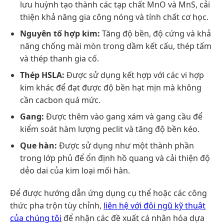
lưu huỳnh tạo thành các tạp chất MnO và MnS, cải
thiện khả năng gia công nóng và tính chất cơ học.
Nguyên tố hợp kim:
Tăng độ bền, độ cứng và khả
năng chống mài mòn trong dầm kết cấu, thép tấm
và thép thanh gia cố.
Thép HSLA:
Được sử dụng kết hợp với các vi hợp
kim khác để đạt được độ bền hạt mịn mà không
cần cacbon quá mức.
Gang:
Được thêm vào gang xám và gang cầu để
kiểm soát hàm lượng peclit và tăng độ bền kéo.
Que hàn:
Được sử dụng như một thành phần
trong lớp phủ để ổn định hồ quang và cải thiện độ
dẻo dai của kim loại mối hàn.
Để được hướng dẫn ứng dụng cụ thể hoặc các công
thức pha trộn tùy chỉnh,
liên hệ với đội ngũ kỹ thuật
của chúng tôi
để nhận các đề xuất cá nhân hóa dựa