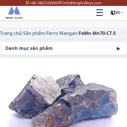
+86-18637293997
info@brightalloys.com
☰
VI
Trang chủ
/
Sản phẩm
/
Ferro Mangan
/
FeMn Mn70-C7.5
Danh mục sản phẩm