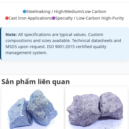
C8.0%
Steelmaking / High/Medium/Low Carbon
Cast Iron Applications
Specialty / Low-Carbon High-Purity
Mn:
75% min (75-78%)
ASTM A99 MC
Medium
C:
2.0% max
GB/T 3795 MC
Carbon
Note:
All specifications are typical values. Custom
Medium
Si:
≤1.8%
compositions and sizes available. Technical datasheets and
All standards
Carbon
MSDS upon request. ISO 9001:2015 certified quality
+3 more
FeMn 75%
management system.
FeMn75 MC,
C2.0% max
Sản phẩm liên quan
Mn:
78% min (78-81%)
EN 42136 MC7
Medium
C:
1.5% max
JIS G2302
Carbon
Medium
Si:
≤1.5%
All standards
Carbon
+3 more
FeMn 78%
FeMn78 MC,
C1.5%