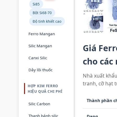
Si85
Bột Si68-70
Độ tinh khiết cao
Ferro Mangan
Giá Ferr
Silic Mangan
Canxi Silic
cho các
Dây lõi thuốc
Nhà xuất khẩu 
tranh, cỡ hạt
HỢP KIM FERRO
HIỆU QUẢ CHI PHÍ
Thành phần c
Silic Carbon
Thanh bánh silic
Dạng