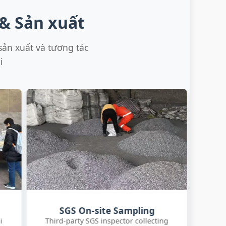
 & Sản xuất
sản xuất và tương tác
i
SGS Chemistry Report
g
Certified FeSi 75% analysis with Si, Al, P, S
FeSi ba