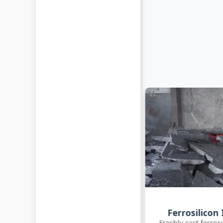
Customer Q
Ferrosilicon Ingot Cooling
International clie
reshly cast ferrosilicon ingots cooling