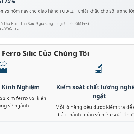
Si 75%
on 75
hôm nay cho giao hàng FOB/CIF. Chiết khấu cho số lượng lớ
ờ (Thứ Hai – Thứ Sáu, 9 giờ sáng – 5 giờ chiều GMT+8)
oặc WeChat.
 Ferro Silic Của Chúng Tôi
🏭
🔬
 Kinh Nghiệm
Kiểm soát chất lượng ngh
ngặt
p kim ferro với kiến
ộng về ngành
Mỗi lô hàng đều được kiểm tra để
bảo thành phần và hiệu suất ổn đ