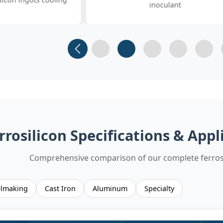
ulant
FeSiBa samples
Slide 1
Slide 2
Slide 3 (current)
Slide 4
Slide 
rrosilicon Specifications & App
Comprehensive comparison of our complete ferros
elmaking
Cast Iron
Aluminum
Specialty