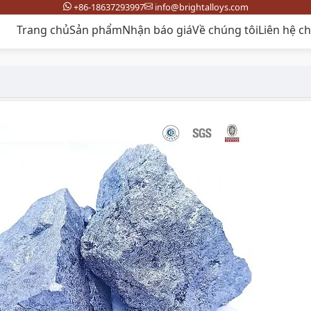
+86-18637293997
info@brightalloys.com
Trang chủ
Sản phẩm
Nhận báo giá
Về chúng tôi
Liên hệ c