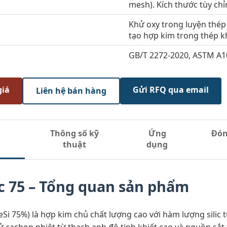
mesh). Kích thước tùy chỉ
Khử oxy trong luyện thép 
tạo hợp kim trong thép k
GB/T 2272-2020, ASTM A1
giá
Gửi RFQ qua email
Liên hệ bán hàng
Thông số kỹ
Ứng
Đón
thuật
dụng
ic 75 – Tổng quan sản phẩm
FeSi 75%) là hợp kim chủ chất lượng cao với hàm lượng sili