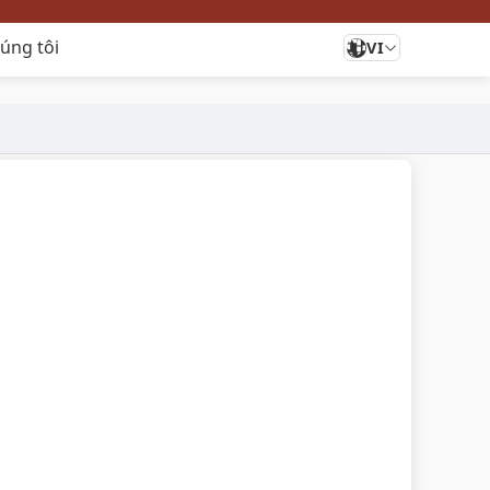
húng tôi
VI