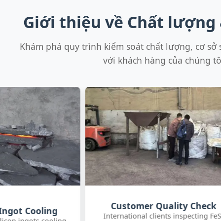
Giới thiệu về Chất lượng
Khám phá quy trình kiểm soát chất lượng, cơ sở 
với khách hàng của chúng tô
uality Check
SGS On-site Sampling
nts inspecting FeSi
Third-party SGS inspector collectin