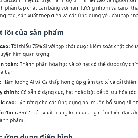
cacbon nhiệt từ thạch anh độ tinh khiết cao và nguồn sắt t
nh phần tạp chất cân bằng với hàm lượng nhôm và canxi th
ng cao, sản xuất thép điện và các ứng dụng yêu cầu tạp chất 
t lõi của sản phẩm
 cao:
Tối thiểu 75% Si với tạp chất được kiểm soát chặt chẽ (
luyện kim quan trọng.
àn toàn:
Thành phần hóa học và cỡ hạt có thể được tùy chỉ
ủa bạn.
:
Hàm lượng Al và Ca thấp hơn giúp giảm tạo xỉ và cải thiện
y chỉnh:
Có sẵn ở dạng cục, hạt hoặc bột để tối ưu hóa tốc đ
ic cao:
Lý tưởng cho các ứng dụng nơi muốn bổ sung silic tố
n định:
Được sản xuất trong lò hồ quang chìm hiện đại vớ
thành phẩm.
c ứng dụng điển hình