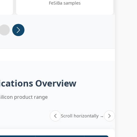
values
5
Slide 6
lications Overview
ilicon product range
Scroll horizontally →