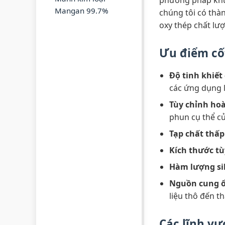
phương pháp khử 
Mangan 99.7%
chúng tôi có thà
oxy thép chất lượ
Ưu điểm cố
Độ tinh khiết
các ứng dụng 
Tùy chỉnh ho
phun cụ thể c
Tạp chất thấp
Kích thước tù
Hàm lượng sil
Nguồn cung ổ
liệu thô đến 
Các lĩnh vự