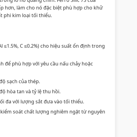
rong lò hồ quang chìm. Ferro Silic 75 của
ấp hơn, làm cho nó đặc biệt phù hợp cho khử
phi kim loại tối thiểu.
Al ≤1.5%, C ≤0.2%) cho hiệu suất ổn định trong
nh để phù hợp với yêu cầu nấu chảy hoặc
 độ sạch của thép.
ộ hòa tan và tỷ lệ thu hồi.
i đa với lượng sắt đưa vào tối thiểu.
i kiểm soát chất lượng nghiêm ngặt từ nguyên