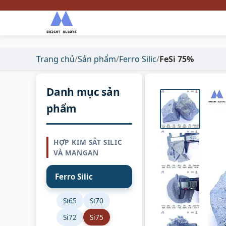
Trang chủ
/
Sản phẩm
/
Ferro Silic
/
FeSi 75%
Danh mục sản
phẩm
HỢP KIM SẮT SILIC
VÀ MANGAN
Ferro Silic
Si65
Si70
Si72
Si75