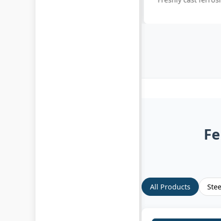
inoc
Fe
All Products
Ste