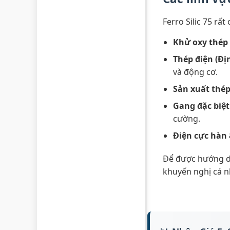
Ferro Silic 75 rấ
Khử oxy thép 
Thép điện (Đ
và động cơ.
Sản xuất thép
Gang đặc biệt
cường.
Điện cực hàn 
Để được hướng d
khuyến nghị cá n