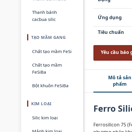
Thanh bánh
Ứng dụng
cacbua silic
Tiêu chuẩn
TẠO MẦM GANG
Chất tạo mầm FeSi
Yêu cầu báo 
Chất tạo mầm
FeSiBa
Mô tả sản
phẩm
Bột khuôn FeSiBa
KIM LOẠI
Ferro Sil
Silic kim loại
Ferrosilicon 75 (
Mảnh kim loại