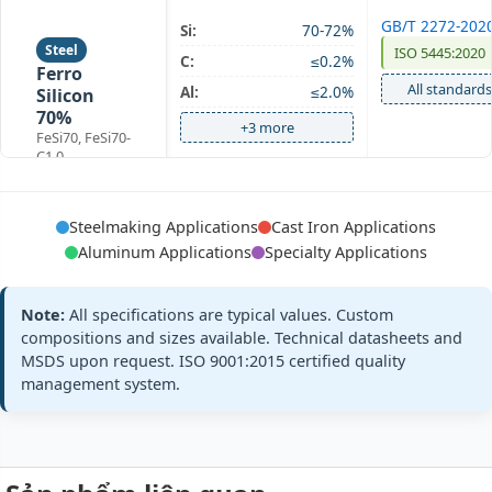
GB/T 2272-202
Si:
70-72%
Steel
ISO 5445:2020
C:
≤0.2%
Ferro
All standards
Al:
≤2.0%
Silicon
70%
+3 more
FeSi70, FeSi70-
C1.0
Steelmaking Applications
Cast Iron Applications
GB/T 2272-202
Si:
72-74%
Aluminum Applications
Specialty Applications
Steel
ISO 5445:2020
C:
≤0.2%
Ferro
All standards
Al:
≤2.0%
Silicon
Note:
All specifications are typical values. Custom
72%
compositions and sizes available. Technical datasheets and
+3 more
FeSi72, FeSi72-
MSDS upon request. ISO 9001:2015 certified quality
C0.2
management system.
GB/T 2272-202
Si:
75-80%
Steel
ISO 5445:2020
C:
≤0.2%