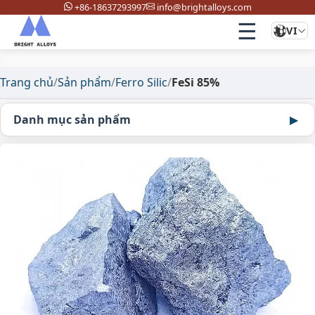
+86-18637293997
info@brightalloys.com
☰
VI
Trang chủ
/
Sản phẩm
/
Ferro Silic
/
FeSi 85%
Danh mục sản phẩm