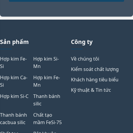
All standards
85% (High
+3 more
Purity)
HP-FeSi85,
UHP-FeSi85
Sản phẩm
Công ty
Hợp kim Fe-
Hợp kim Si-
Về chúng tôi
Si
Mn
Kiểm soát chất lượng
Hợp kim Ca-
Hợp kim Fe-
Khách hàng tiêu biểu
Si
Mn
Kỹ thuật & Tin tức
Hợp kim Si-C
Thanh bánh
silic
Thanh bánh
Chất tạo
cacbua silic
mầm FeSi-75