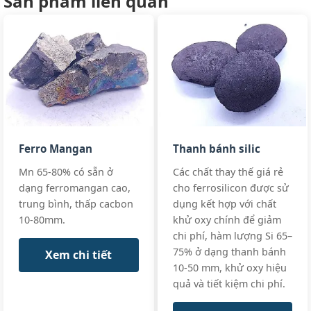
Sản phẩm liên quan
Ferro
All standards
Al:
≤1.5%
Silicon
75%
+3 more
FeSi75, FeSi75-
C0.1
GB/T 2272-202
Si:
83-87%
Steel
ISO 5445:2020
C:
≤0.05%
Ferro
All standards
Al:
≤0.5%
Silicon
Ferro Mangan
Thanh bánh silic
85%
+3 more
Mn 65-80% có sẵn ở
Các chất thay thế giá rẻ
FeSi85, FeSi85-
C0.05
dạng ferromangan cao,
cho ferrosilicon được sử
trung bình, thấp cacbon
dụng kết hợp với chất
10-80mm.
khử oxy chính để giảm
chi phí, hàm lượng Si 65–
Si:
76-79%
Premium Grad
Specialty
75% ở dạng thanh bánh
Spec
Xem chi tiết
Al:
≤0.01%
High
10-50 mm, khử oxy hiệu
Custom
C:
≤0.02%
Purity
quả và tiết kiệm chi phí.
Specifications
Ferro
+3 more
Silicon
All standards