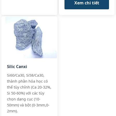
Xem chi tiết
GC-
FeSi75Ti0.02B,
GC-
FeSi75Ti0.02C
GB/T 2272-202
Si:
65-67%
Cast Iron
Foundry Grad
Al:
0.8-1.5%
Ferro
Spec
Ca:
0.5-1.2%
Silicon
All standards
65%
+3 more
(Foundry)
Silic Canxi
FeSi65-F,
FeSi65-C1.5
Si60/Ca30, Si58/Ca30,
thành phần hóa học có
thể tùy chỉnh (Ca 20-32%,
Si:
71-73%
Aluminum Gra
Si 50-60%) với các tùy
Low
Spec
Al:
≤0.5%
chọn dạng cục (10-
Aluminum
Custom
50mm) và bột (0-3mm,0-
Ferro
C:
≤0.1%
Requirements
Silicon
2mm).
+3 more