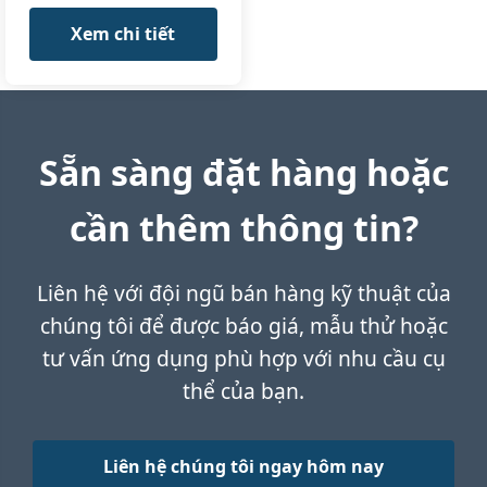
72% (Low
All standards
Aluminum)
Xem chi tiết
FeSi72-Low Al,
FeSi72-C0.1
Si:
74-76%
Special Steel
Sẵn sàng đặt hàng hoặc
Steel
Grade
C:
≤0.05%
Specialty
Ultra-low C Sp
Al:
≤0.8%
Ferro
cần thêm thông tin?
Silicon
All standards
+3 more
75%
(Special
Liên hệ với đội ngũ bán hàng kỹ thuật của
Steel)
FeSi75-SS,
chúng tôi để được báo giá, mẫu thử hoặc
FeSi75-ULC
tư vấn ứng dụng phù hợp với nhu cầu cụ
thể của bạn.
Si:
84-86%
High Purity Sp
Specialty
Al:
≤0.3%
Research Grad
Ferro
Liên hệ chúng tôi ngay hôm nay
C:
≤0.03%
Silicon