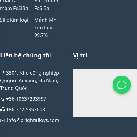
Chất tạo
Bột khuôn
mầm FeSiBa
FeSiBa
Silic kim loại
Mảnh Mn
kim loại
99.7%
Liên hệ chúng tôi
Vị trí
📍 S301, Khu công nghiệp
Qugou, Anyang, Hà Nam,
Trung Quốc
📞 +86-18637293997
📠 +86-372-5957668
✉️ info@brightalloys.com