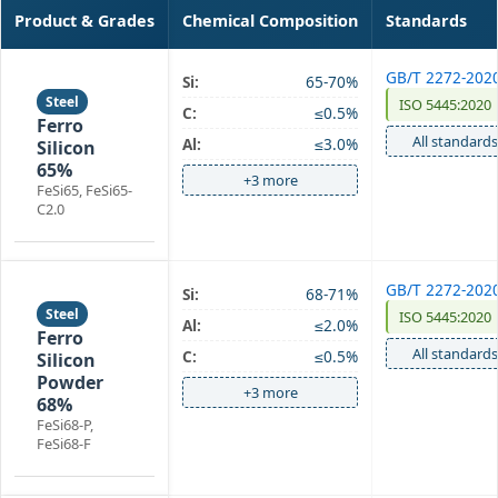
Product & Grades
Chemical Composition
Standards
GB/T 2272-202
Si:
65-70%
Steel
ISO 5445:2020
C:
≤0.5%
Ferro
All standards
Al:
≤3.0%
Silicon
65%
+3 more
FeSi65, FeSi65-
C2.0
GB/T 2272-202
Si:
68-71%
Steel
ISO 5445:2020
Al:
≤2.0%
Ferro
All standards
C:
≤0.5%
Silicon
Powder
+3 more
68%
FeSi68-P,
FeSi68-F