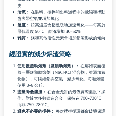
皮
湍流：
在裝料、攪拌和出料過程中的飛濺和攪動
會夾帶空氣並增加氧化
溫度：
較高溫度會指數級地加速氧化——每高於
最低溫度 50°C，鋁渣增加 30–50%
雜質：
鎂和其他活性元素會增加鋁渣形成的傾向
經證實的減少鋁渣策略
使用覆蓋助熔劑（鹽類助熔劑）：
在熔體表面覆
蓋一層鹽類助熔劑（NaCl-KCl 混合物，並添加氟
化物），可隔絕鋁與空氣，減少氧化。每噸熔體
使用 3–8 公斤。
盡量降低爐溫：
在合金允許的最低實際溫度下操
作。對於大多數鑄造合金，保持在 700–730°C，
而非 750–780°C。
避免不必要的攪拌：
每次攪拌循環都會破壞保護