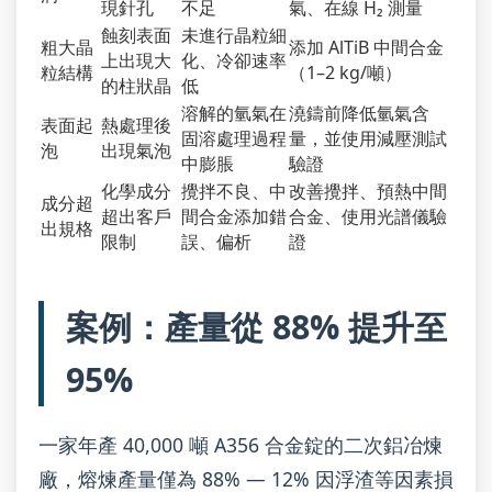
現針孔
不足
氣、在線 H₂ 測量
蝕刻表面
未進行晶粒細
粗大晶
添加 AlTiB 中間合金
上出現大
化、冷卻速率
粒結構
（1–2 kg/噸）
的柱狀晶
低
溶解的氫氣在
澆鑄前降低氫氣含
表面起
熱處理後
固溶處理過程
量，並使用減壓測試
泡
出現氣泡
中膨脹
驗證
化學成分
攪拌不良、中
改善攪拌、預熱中間
成分超
超出客戶
間合金添加錯
合金、使用光譜儀驗
出規格
限制
誤、偏析
證
案例：產量從 88% 提升至
95%
一家年產 40,000 噸 A356 合金錠的二次鋁冶煉
廠，熔煉產量僅為 88% — 12% 因浮渣等因素損