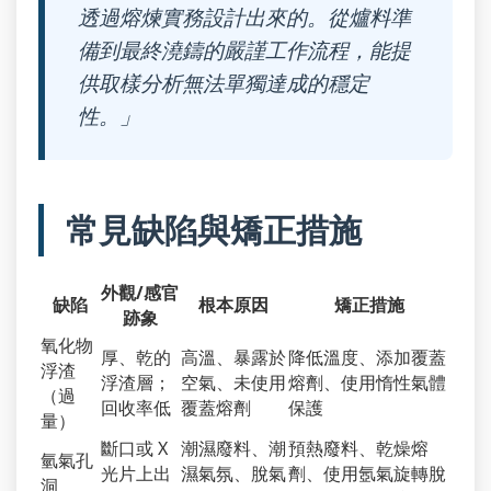
透過熔煉實務設計出來的。從爐料準
備到最終澆鑄的嚴謹工作流程，能提
供取樣分析無法單獨達成的穩定
性。」
常見缺陷與矯正措施
外觀/感官
缺陷
根本原因
矯正措施
跡象
氧化物
厚、乾的
高溫、暴露於
降低溫度、添加覆蓋
浮渣
浮渣層；
空氣、未使用
熔劑、使用惰性氣體
（過
回收率低
覆蓋熔劑
保護
量）
斷口或 X
潮濕廢料、潮
預熱廢料、乾燥熔
氫氣孔
光片上出
濕氣氛、脫氣
劑、使用氬氣旋轉脫
洞