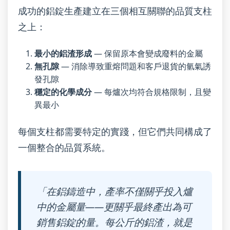
成功的鋁錠生產建立在三個相互關聯的品質支柱
之上：
最小的鋁渣形成
— 保留原本會變成廢料的金屬
無孔隙
— 消除導致重熔問題和客戶退貨的氫氣誘
發孔隙
穩定的化學成分
— 每爐次均符合規格限制，且變
異最小
每個支柱都需要特定的實踐，但它們共同構成了
一個整合的品質系統。
「在鋁鑄造中，產率不僅關乎投入爐
中的金屬量——更關乎最終產出為可
銷售鋁錠的量。每公斤的鋁渣，就是