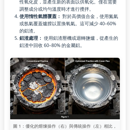
性氧化皮，並產生新的表面以供氧化。僅在需要
調整成分或均勻溫度時才進行攪拌。
使用惰性氣體覆蓋：
對於高價值合金，使用氮氣
或氬氣覆蓋爐膛以置換氧氣。這可減少 40–60%
的鋁渣。
鋁渣處理：
使用鋁渣壓機或迴轉鹽爐，從產生的
鋁渣中回收 60–80% 的金屬鋁。
圖 1：優化的熔煉操作（右）與傳統操作（左）相比，