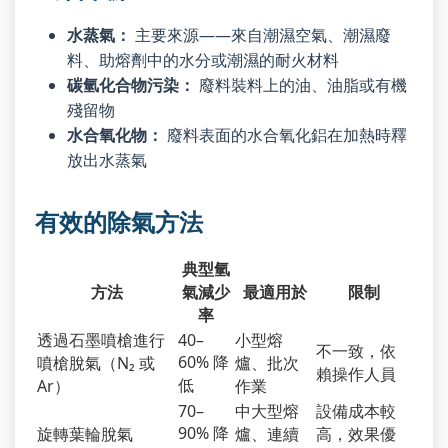
水蒸氣：
主要來源——來自潮濕空氣、潮濕廢
料、助熔劑中的水分或潮濕的耐火材料
碳氫化合物污染：
廢料裝料上的油、油脂或有機
殘留物
水合氧化物：
廢料表面的水合氧化鋁在加熱時釋
放出水蒸氣
有效的除氣方法
典型氫
方法
氣減少
最適用於
限制
率
透過石墨噴槍進行
40–
小型熔
不一致，依
60% 降
噴槍脫氣（N₂ 或
爐、批次
賴操作人員
低
Ar）
作業
70–
中大型熔
設備成本較
90% 降
旋轉葉輪脫氣
爐、連續
高，效果優