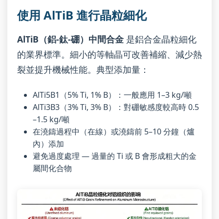
使用 AlTiB 進行晶粒細化
AlTiB（鋁-鈦-硼）中間合金
是鋁合金晶粒細化
的業界標準。細小的等軸晶可改善補縮、減少熱
裂並提升機械性能。典型添加量：
AlTi5B1（5% Ti, 1% B）：一般應用 1–3 kg/噸
AlTi3B3（3% Ti, 3% B）：對硼敏感度較高時 0.5
–1.5 kg/噸
在澆鑄過程中（在線）或澆鑄前 5–10 分鐘（爐
內）添加
避免過度處理 — 過量的 Ti 或 B 會形成粗大的金
屬間化合物