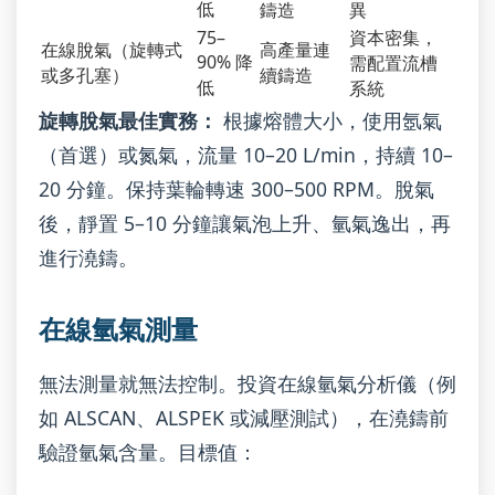
低
鑄造
異
75–
資本密集，
在線脫氣（旋轉式
高產量連
90% 降
需配置流槽
或多孔塞）
續鑄造
低
系統
旋轉脫氣最佳實務：
根據熔體大小，使用氬氣
（首選）或氮氣，流量 10–20 L/min，持續 10–
20 分鐘。保持葉輪轉速 300–500 RPM。脫氣
後，靜置 5–10 分鐘讓氣泡上升、氫氣逸出，再
進行澆鑄。
在線氫氣測量
無法測量就無法控制。投資在線氫氣分析儀（例
如 ALSCAN、ALSPEK 或減壓測試），在澆鑄前
驗證氫氣含量。目標值：