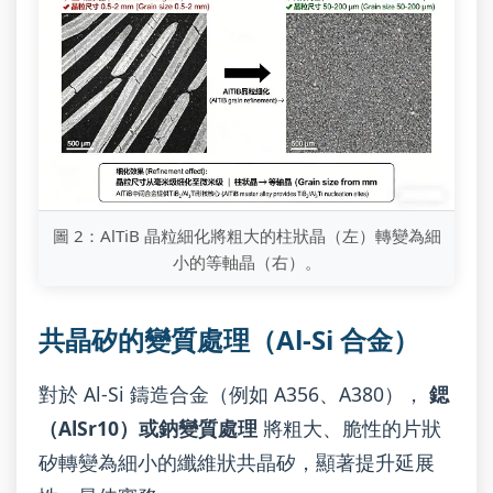
圖 2：AlTiB 晶粒細化將粗大的柱狀晶（左）轉變為細
小的等軸晶（右）。
共晶矽的變質處理（Al-Si 合金）
對於 Al-Si 鑄造合金（例如 A356、A380），
鍶
（AlSr10）或鈉變質處理
將粗大、脆性的片狀
矽轉變為細小的纖維狀共晶矽，顯著提升延展