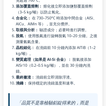
免超過 760°C。
添加覆蓋熔劑：
熔化後立即添加鹽類覆蓋熔劑
（3–5 kg/噸）以防止氧化。
合金化：
在 730–750°C 時添加中間合金（AlSi、
AlCu、AlMn 等），並充分攪拌。
取樣與分析：
驗證成分；必要時進行調整。
脫氣：
使用氬氣進行旋轉脫氣 10–20 分鐘。之後
測量氫氣含量。
晶粒細化：
在澆鑄前 10 分鐘內添加 AlTiB（1–2
kg/噸）。
變質處理（如果是 Al-Si 合金）：
脫氣後添加
AlSr10（0.2–0.5 kg/噸），並在 30 分鐘內澆
鑄。
最終撇渣：
澆鑄前立即清除浮渣。
澆鑄：
保持穩定的澆鑄溫度和速率。
「品質不是靠檢驗鋁錠得來的，而是