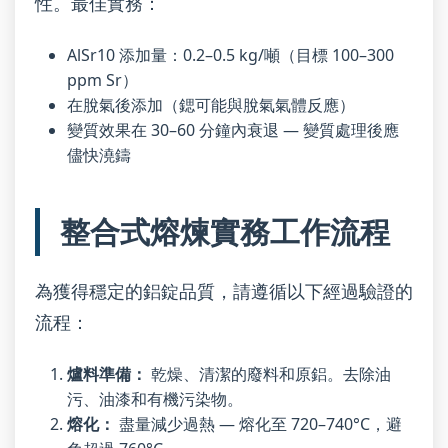
性。最佳實務：
AlSr10 添加量：0.2–0.5 kg/噸（目標 100–300
ppm Sr）
在脫氣後添加（鍶可能與脫氣氣體反應）
變質效果在 30–60 分鐘內衰退 — 變質處理後應
儘快澆鑄
整合式熔煉實務工作流程
為獲得穩定的鋁錠品質，請遵循以下經過驗證的
流程：
爐料準備：
乾燥、清潔的廢料和原鋁。去除油
污、油漆和有機污染物。
熔化：
盡量減少過熱 — 熔化至 720–740°C，避