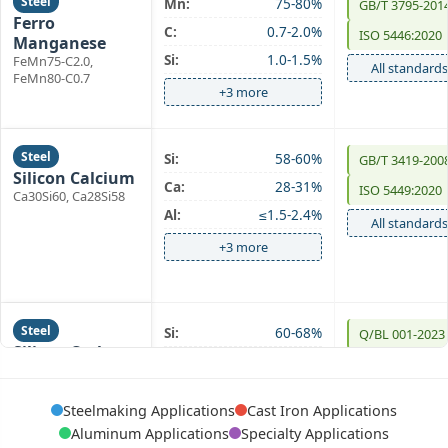
Steel
Mn:
75-80%
GB/T 3795-201
Ferro
C:
0.7-2.0%
ISO 5446:2020
Manganese
Si:
1.0-1.5%
FeMn75-C2.0,
All standards
FeMn80-C0.7
+3 more
Steel
Si:
58-60%
GB/T 3419-200
Silicon Calcium
Ca:
28-31%
ISO 5449:2020
Ca30Si60, Ca28Si58
Al:
≤1.5-2.4%
All standards
+3 more
Steel
Si:
60-68%
Q/BL 001-2023
Silicon Carbon
C:
15-18%
Custom Specs
Si68C18, Si60C15
Fe:
Balance
Steelmaking Applications
Cast Iron Applications
+3 more
Aluminum Applications
Specialty Applications