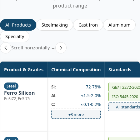
product range
All Products
Steelmaking
Cast Iron
Aluminum
Specialty
Scroll horizontally →
Product & Grades
Chemical Composition
Standards
Steel
Si:
72-78%
GB/T 2272-202
Ferro Silicon
Al:
≤1.5-2.0%
ISO 5445:2020
FeSi72, FeSi75
C:
≤0.1-0.2%
All standards
+3 more