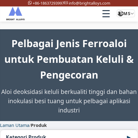
+86-18637293997
info@brightalloys.com
☰
MS
Pelbagai Jenis Ferroaloi
untuk Pembuatan Keluli &
Pengecoran
Aloi deoksidasi keluli berkualiti tinggi dan bahan
inokulasi besi tuang untuk pelbagai aplikasi
industri
Laman Utama
/
Produk
Kategori Produk