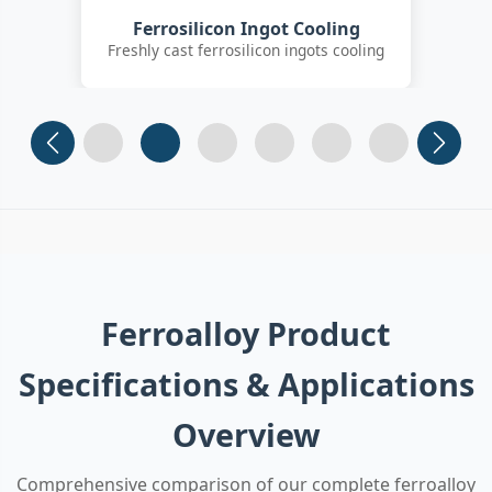
Customer Quality Check
International clients inspecting FeSi
inoculant
Slide 1
Slide 2
Slide 3 (current)
Slide 4
Slide 5
Slide 6
Ferroalloy Product
Specifications & Applications
Overview
Comprehensive comparison of our complete ferroalloy