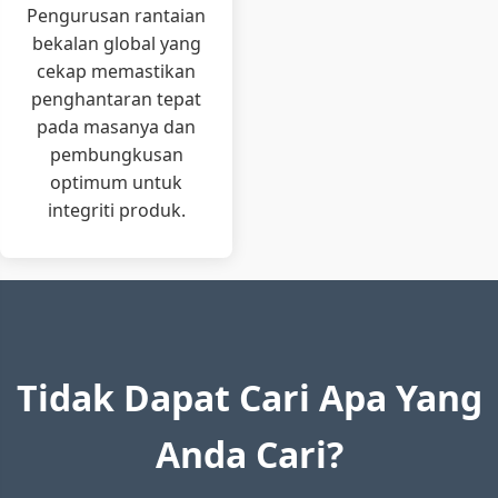
+3 more
Pengurusan rantaian
bekalan global yang
cekap memastikan
Steel
Core:
CaSi, FeSi, etc.
YB/T 5359-201
penghantaran tepat
Cored Wire
Sheath:
Low C steel
ISO 9455:2020
pada masanya dan
CaSi, FeSi, SiCaBa,
Graphite
Diameter:
9-16mm
pembungkusan
All standards
optimum untuk
+2 more
integriti produk.
Tidak Dapat Cari Apa Yang
Anda Cari?