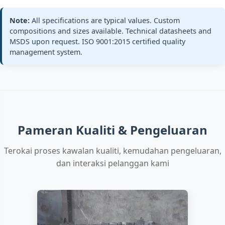
Note:
All specifications are typical values. Custom
Silicon Briquette
Si:
68-72%
Premium Grad
compositions and sizes available. Technical datasheets and
Steelmaking
MSDS upon request. ISO 9001:2015 certified quality
Fe:
Balance
ISO Compatibl
Foundry
management system.
C:
≤1.0%
Silicon
All standards
Briquette 70%
+3 more
Si70-BQ, Si70-
Premium
Silicon Briquette
Si:
73-77%
High Grade
Pameran Kualiti & Pengeluaran
Steelmaking
Fe:
Balance
Premium Spec
Foundry
Terokai proses kawalan kualiti, kemudahan pengeluaran,
C:
≤0.8%
Silicon
All standards
dan interaksi pelanggan kami
Briquette 75%
+3 more
Si75-BQ, Si75-
HighGrade