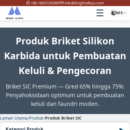
+86-18637293997
info@brightalloys.com
☰
MS
Produk Briket Silikon
Karbida untuk Pembuatan
Keluli & Pengecoran
Briket SiC Premium — Gred 65% hingga 75%:
Penyahoksidaan optimum untuk pembuatan
keluli dan faundri moden.
Laman Utama
/
Produk
/
Produk Briket SiC
Kategori Produk