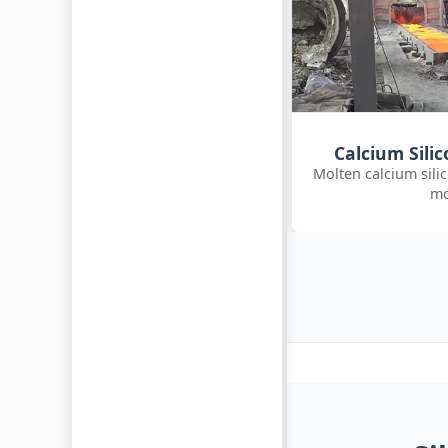
Calcium Silicon Production
Ferrosilicon
lten calcium silicon poured into ingot
Freshly cast ferros
molds