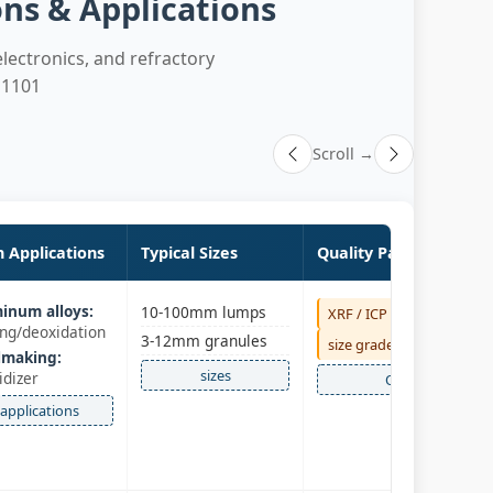
ons & Applications
electronics, and refractory
, 1101
Scroll →
 Applications
Typical Sizes
Quality Parameters
inum alloys:
10-100mm lumps
XRF / ICP
ing/deoxidation
3-12mm granules
size graded
lmaking:
sizes
idizer
QC
applications