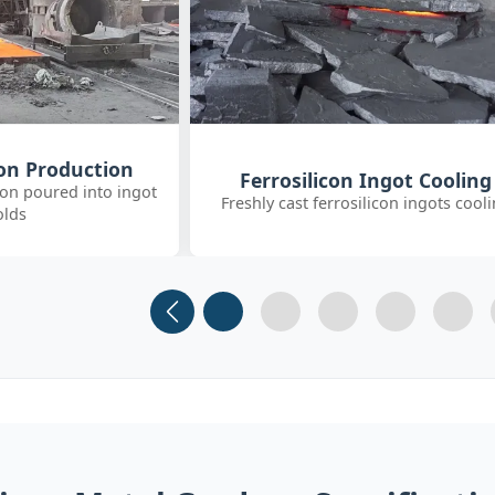
Customer Quality Check
 Ingot Cooling
International clients inspecting FeS
ilicon ingots cooling
inoculant
Slide 1
Slide 2 (current)
Slide 3
Slide 4
Slide 