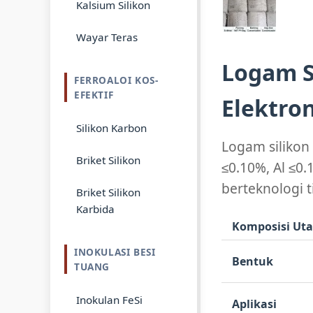
Kalsium Silikon
Wayar Teras
Logam Si
FERROALOI KOS-
EFEKTIF
Elektro
Silikon Karbon
Logam silikon
Briket Silikon
≤0.10%, Al ≤0.
berteknologi t
Briket Silikon
Karbida
Komposisi Ut
INOKULASI BESI
Bentuk
TUANG
Inokulan FeSi
Aplikasi