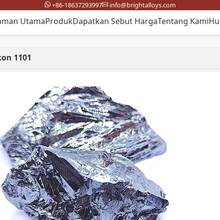
+86-18637293997
info@brightalloys.com
aman Utama
Produk
Dapatkan Sebut Harga
Tentang Kami
Hu
kon 1101