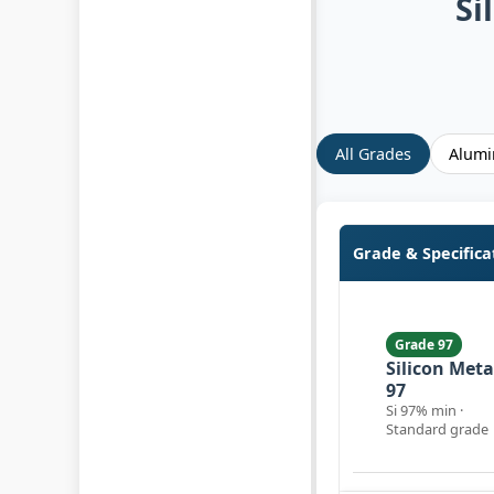
Si
All Grades
Alumi
Grade & Specifica
Grade 97
Silicon Meta
97
Si 97% min ·
Standard grade