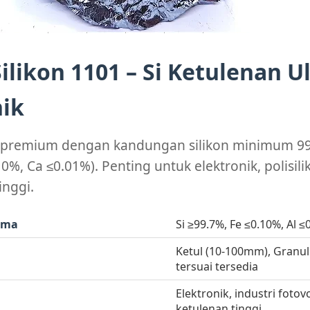
likon 1101 – Si Ketulenan U
nik
 premium dengan kandungan silikon minimum 99.
10%, Ca ≤0.01%). Penting untuk elektronik, polisili
inggi.
ama
Si ≥99.7%, Fe ≤0.10%, Al 
Ketul (10-100mm), Granul
tersuai tersedia
Elektronik, industri fotovo
ketulenan tinggi