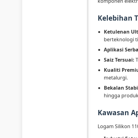
komponen elektron
Kelebihan 
Ketulenan Ult
berteknologi ti
Aplikasi Serb
Saiz Tersuai:
T
Kualiti Prem
metalurgi.
Bekalan Stabi
hingga produk
Kawasan Ap
Logam Silikon 11