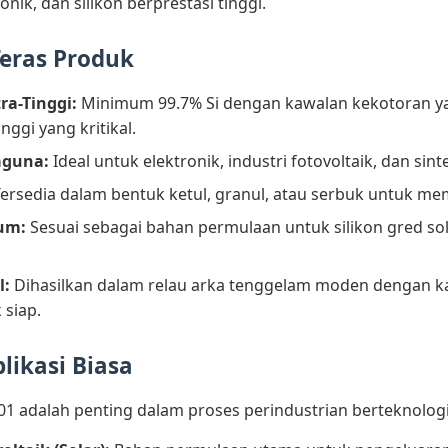
ik, dan silikon berprestasi tinggi.
Teras Produk
ra-Tinggi:
Minimum 99.7% Si dengan kawalan kekotoran yang 
nggi yang kritikal.
aguna:
Ideal untuk elektronik, industri fotovoltaik, dan sint
ersedia dalam bentuk ketul, granul, atau serbuk untuk m
ium:
Sesuai sebagai bahan permulaan untuk silikon gred so
l:
Dihasilkan dalam relau arka tenggelam moden dengan ka
 siap.
likasi Biasa
01 adalah penting dalam proses perindustrian berteknologi 