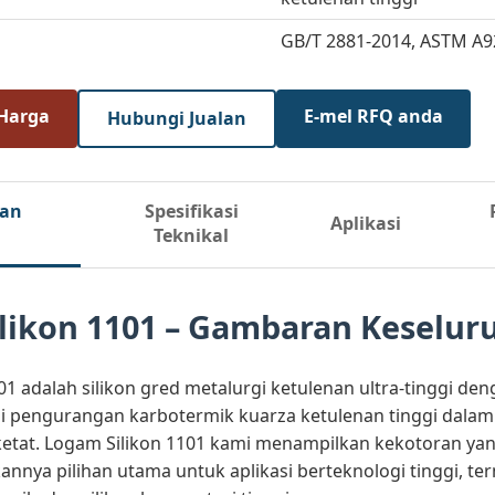
GB/T 2881-2014, ASTM A9
 Harga
E-mel RFQ anda
Hubungi Jualan
gan
Spesifikasi
Aplikasi
Teknikal
likon 1101 – Gambaran Keselur
01 adalah silikon gred metalurgi ketulenan ultra-tinggi d
ui pengurangan karbotermik kuarza ketulenan tinggi dalam r
etat. Logam Silikon 1101 kami menampilkan kekotoran yang
nnya pilihan utama untuk aplikasi berteknologi tinggi, ter