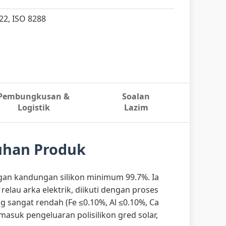
22, ISO 8288
Pembungkusan &
Soalan
Logistik
Lazim
uhan Produk
engan kandungan silikon minimum 99.7%. Ia
elau arka elektrik, diikuti dengan proses
 sangat rendah (Fe ≤0.10%, Al ≤0.10%, Ca
masuk pengeluaran polisilikon gred solar,