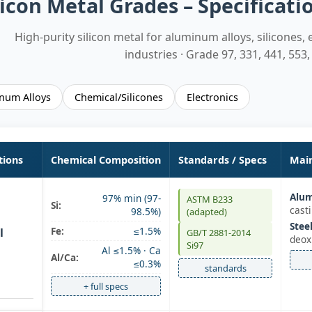
licon Metal Grades – Specificati
High-purity silicon metal for aluminum alloys, silicones, 
industries · Grade 97, 331, 441, 553
num Alloys
Chemical/Silicones
Electronics
tions
Chemical Composition
Standards / Specs
Main
Alum
97% min (97-
ASTM B233
Si:
cast
98.5%)
(adapted)
Stee
Fe:
≤1.5%
l
GB/T 2881-2014
deox
Si97
Al ≤1.5% · Ca
Al/Ca:
≤0.3%
standards
+ full specs