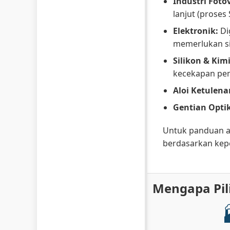
Industri Fotov
lanjut (proses
Elektronik:
Di
memerlukan sil
Silikon & Kim
kecekapan pem
Aloi Ketulena
Gentian Optik
Untuk panduan ap
berdasarkan kep
Mengapa Pil