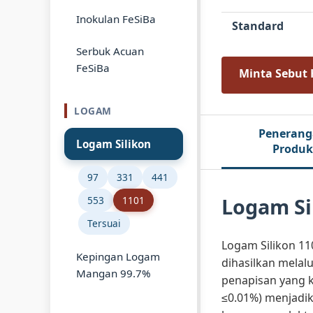
Inokulan FeSiBa
Standard
Serbuk Acuan
FeSiBa
Minta Sebut
LOGAM
Peneran
Logam Silikon
Produk
97
331
441
Logam Si
553
1101
Tersuai
Logam Silikon 11
Kepingan Logam
dihasilkan melal
Mangan 99.7%
penapisan yang k
≤0.01%) menjadika