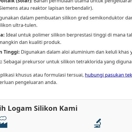
oltaik (Solar):
Bahan permulaan utama untuk pengeluaran p
 Siemens atau reaktor lapisan terbendalir).
gunakan dalam pembuatan silikon gred semikonduktor dan
ikon ultra-tulen.
ia:
Ideal untuk polimer silikon berprestasi tinggi di mana t
angkin dan kualiti produk.
n Tinggi:
Digunakan dalam aloi aluminium dan keluli khas
:
Sebagai prekursor untuk silikon tetraklorida yang digun
likasi khusus atau formulasi tersuai,
hubungi pasukan tek
erluan pengeluaran anda.
ih Logam Silikon Kami
🏭
🔬