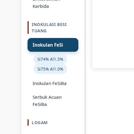
Karbida
INOKULASI BESI
TUANG
Inokulan FeSi
Si74% Al1.5%
Si75% Al1.0%
Inokulan FeSiBa
Serbuk Acuan
FeSiBa
LOGAM