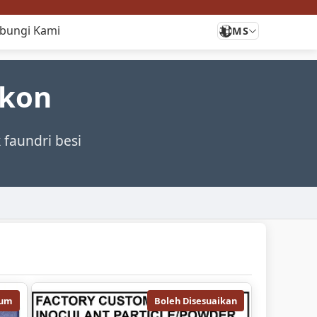
bungi Kami
MS
ikon
 faundri besi
ium
Boleh Disesuaikan