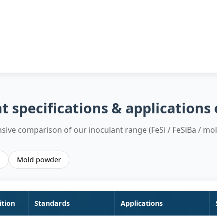
t specifications & applications
ive comparison of our inoculant range (FeSi / FeSiBa / mo
g
Mold powder
tion
Standards
Applications