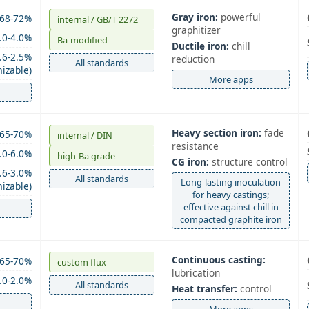
Gray iron:
powerful
68-72%
internal / GB/T 2272
graphitizer
.0-4.0%
Ba-modified
Ductile iron:
chill
.6-2.5%
reduction
All standards
izable)
More apps
Heavy section iron:
fade
65-70%
internal / DIN
resistance
.0-6.0%
high‑Ba grade
CG iron:
structure control
.6-3.0%
All standards
Long‑lasting inoculation
izable)
for heavy castings;
effective against chill in
compacted graphite iron
Continuous casting:
65-70%
custom flux
lubrication
.0-2.0%
All standards
Heat transfer:
control