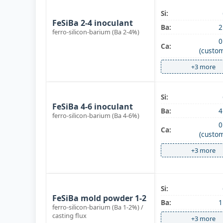
Ba-inoculant
Si:
FeSiBa 2-4 inoculant
Ba:
2
ferro-silicon-barium (Ba 2-4%)
0
Ca:
(custom
+3 more
Ba-inoculant
Si:
FeSiBa 4-6 inoculant
Ba:
4
ferro-silicon-barium (Ba 4-6%)
0
Ca:
(custom
+3 more
Mold powder
Si:
FeSiBa mold powder 1-2
Ba:
1
ferro-silicon-barium (Ba 1-2%) /
casting flux
+3 more