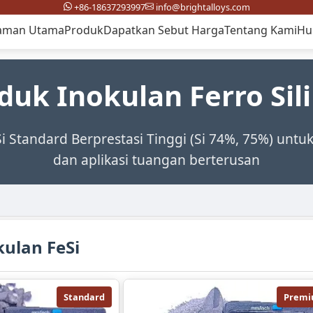
+86-18637293997
info@brightalloys.com
aman Utama
Produk
Dapatkan Sebut Harga
Tentang Kami
Hu
duk Inokulan Ferro Sil
i Standard Berprestasi Tinggi (Si 74%, 75%) untuk
dan aplikasi tuangan berterusan
ulan FeSi
Standard
Prem