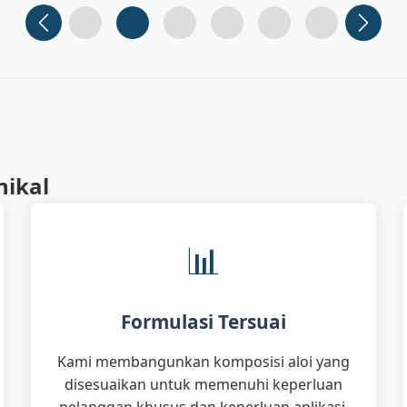
Slide 1
Slide 2
Slide 3 (current)
Slide 4
Slide 5
Slide 6
nikal
📊
Formulasi Tersuai
Kami membangunkan komposisi aloi yang
disesuaikan untuk memenuhi keperluan