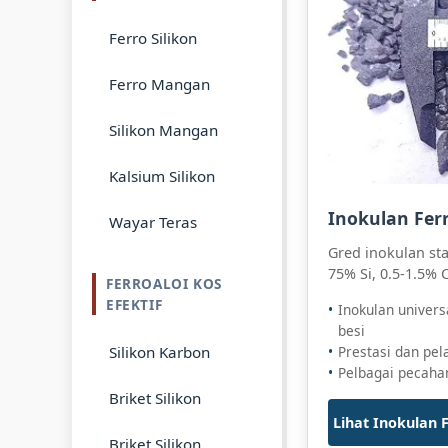
Ferro Silikon
Ferro Mangan
Silikon Mangan
Kalsium Silikon
Inokulan Ferr
Wayar Teras
Gred inokulan st
75% Si, 0.5-1.5% C
FERROALOI KOS
EFEKTIF
Inokulan univers
besi
Silikon Karbon
Prestasi dan pel
Pelbagai pecahan
Briket Silikon
Lihat Inokulan 
Briket Silikon