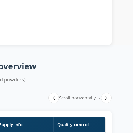
 overview
ld powders)
Scroll horizontally →
Supply info
Quality control