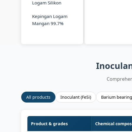
Logam Silikon
Kepingan Logam
Mangan 99.7%
Inoculan
Comprehens
All products
Inoculant (FeSi)
Barium bearin
Product & grades
Chemical composi