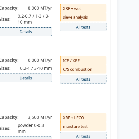
Capacity:
8,000 MT/yr
XRF + wet
0.2-0.7 / 1-3 / 3-
sieve analysis
Sizes:
10 mm
All tests
Details
Capacity:
6,000 MT/yr
ICP / XRF
Sizes:
0.2-1 / 3-10 mm
C/S combustion
Details
All tests
Capacity:
3,500 MT/yr
XRF + LECO
powder 0-0.3
moisture test
Sizes:
mm
All tests