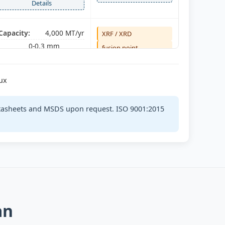
Details
Capacity:
4,000 MT/yr
XRF / XRD
0-0.3 mm
fusion point
Sizes:
powder
All tests
Details
ux
Capacity:
25,000 MT/yr
XRF + OES
 datasheets and MSDS upon request. ISO 9001:2015
1-3 / 3-8 / 8-15
sizing
Sizes:
mm
All tests
Details
Capacity:
22,000 MT/yr
ICP / XRF
0.2-1 / 1-3 / 3-10
C/S LECO
Sizes:
an
mm
All tests
Details