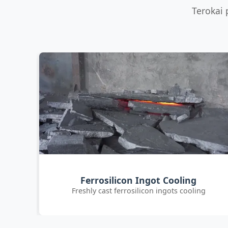
+3 more
Terokai 
Customer Quality Check
g
International clients inspecting FeSi inoculant