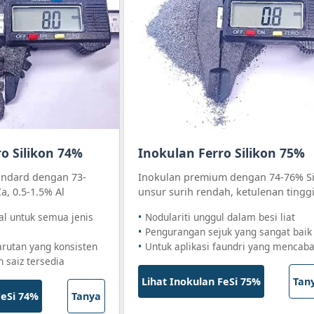
o Silikon 74%
Inokulan Ferro Silikon 75%
andard dengan 73-
Inokulan premium dengan 74-76% Si
a, 0.5-1.5% Al
unsur surih rendah, ketulenan tingg
al untuk semua jenis
Nodulariti unggul dalam besi liat
Pengurangan sejuk yang sangat baik
arutan yang konsisten
Untuk aplikasi faundri yang mencaba
 saiz tersedia
Lihat Inokulan FeSi 75%
Tan
FeSi 74%
Tanya