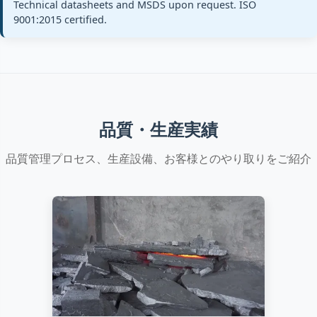
Technical datasheets and MSDS upon request. ISO
9001:2015 certified.
FeSi inoculant
Si:
74-75%
GB/T 2272 FeSi
Ferro‑silicon
Al:
0.8-1.5%
ISO 5445
inoculant Si 74
Ca:
0.5-1.2%
FeSi 74 (standard)
All standards
+3 more
品質・生産実績
品質管理プロセス、生産設備、お客様とのやり取りをご紹介
FeSi inoculant
Si:
75-77%
ASTM A100‑07
Ferro‑silicon
Al:
≤1.0%
JIS G2302
inoculant Si 75
Ca:
0.5-1.2%
FeSi 75 (high‑purity)
All standards
+3 more