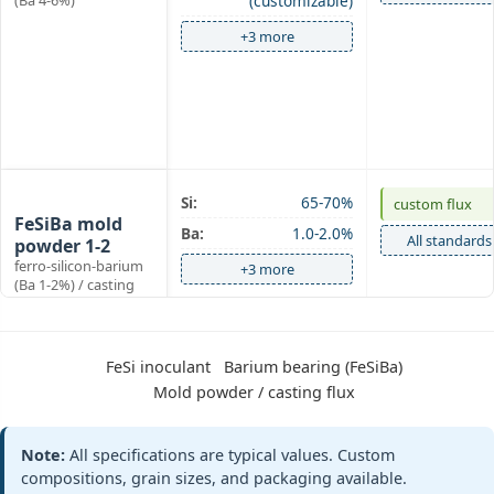
(Ba 4-6%)
(customizable)
+3 more
Mold powder
Si:
65-70%
custom flux
FeSiBa mold
Ba:
1.0-2.0%
All standards
powder 1-2
ferro-silicon-barium
+3 more
(Ba 1-2%) / casting
flux
FeSi inoculant
Barium bearing (FeSiBa)
Mold powder
Si:
65-70%
EN 15264‑1 mo
Mold powder / casting flux
FeSiBa mold
Ba:
2.0-3.0%
All standards
powder 2-3
ferro-silicon-barium
Note:
All specifications are typical values. Custom
+3 more
(Ba 2-3%)
compositions, grain sizes, and packaging available.