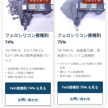
スタンダード
プレミアム
フェロシリコン接種剤
フェロシリコン接種剤
74%
75%
73-75% Si、0.5-1.5% Ca、
74-76% Si、低微量元素、高
0.5-1.5% Alの標準接種剤グレ
純度のプレミアム接種剤
ード
ダクタイル鋳鉄における優れた球状
化率
全鋳鉄種に対応する万能接種剤
優れたチル低減効果
安定した性能と溶解性
要求の厳しい鋳造用途向け
複数の粒度区分に対応
FeSi接種剤 75% を見る
FeSi接種剤 74% を見る
お問い合わせ
お問い合わせ