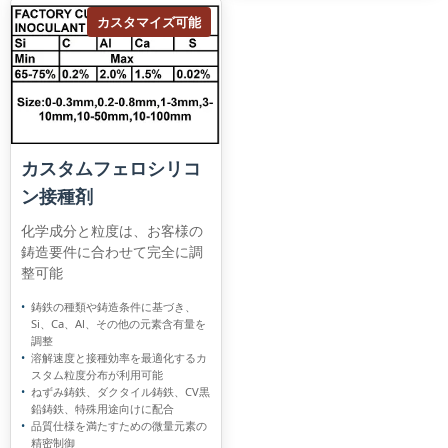
カスタマイズ可能
カスタムフェロシリコ
ン接種剤
化学成分と粒度は、お客様の
鋳造要件に合わせて完全に調
整可能
鋳鉄の種類や鋳造条件に基づき、
Si、Ca、Al、その他の元素含有量を
調整
溶解速度と接種効率を最適化するカ
スタム粒度分布が利用可能
ねずみ鋳鉄、ダクタイル鋳鉄、CV黒
鉛鋳鉄、特殊用途向けに配合
品質仕様を満たすための微量元素の
精密制御