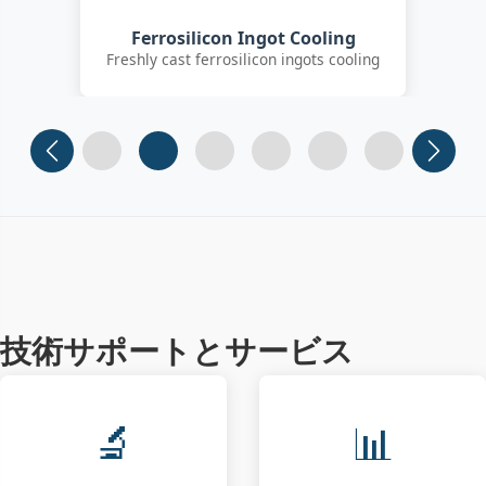
Customer Quality Check
International clients inspecting FeSi
inoculant
Slide 1
Slide 2
Slide 3 (current)
Slide 4
Slide 5
Slide 6
技術サポートとサービス
🔬
📊