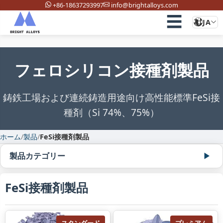
+86-18637293997
info@brightalloys.com
☰
JA
フェロシリコン接種剤製品
鋳鉄工場および連続鋳造用途向け高性能標準FeSi接
種剤（Si 74%、75%）
ホーム
/
製品
/
FeSi接種剤製品
製品カテゴリー
FeSi接種剤製品