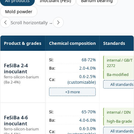
All products
Inoculant (FeSi)
Barium bearing
Mold powder
Scroll horizontally →
Product & grades
Chemical composition
Standards
Ba-inoculant
Si:
68-72%
internal / GB/T
FeSiBa 2-4
2272
Ba:
2.0-4.0%
inoculant
Ba-modified
0.6-2.5%
ferro-silicon-barium
Ca:
(Ba 2-4%)
(customizable)
All standards
+3 more
Ba-inoculant
Si:
65-70%
internal / DIN
FeSiBa 4-6
Ba:
4.0-6.0%
high‑Ba grade
inoculant
0.6-3.0%
ferro-silicon-barium
All standards
Ca: