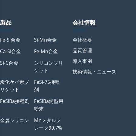
製品
会社情報
Fe-Si合金
Si-Mn合金
会社概要
品質管理
Ca-Si合金
Fe-Mn合金
導入事例
Si-C合金
シリコンブリ
ケット
技術情報・ニュース
炭化ケイ素ブ
FeSi-75接種
リケット
剤
FeSiBa接種剤
FeSiBa鋳型用
粉末
金属シリコン
Mnメタルフ
レーク99.7%