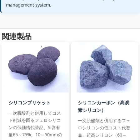
management system.
Si:
65-67%
Industry
Silicon
Standard
C:
≤5.0%
Briquette
GB/T Compatib
Steelmaking
+3 more
Silicon
All standards
関連製品
Briquette
65%
Si65-BQ, Si65-
Std
Si:
70%min
Premium Grad
Silicon
C:
≤5.0%
ISO Compatibl
Briquette
Steelmaking
+3 more
All standards
シリコンブリケット
シリコンカーボン（高炭
Foundry
素シリコン）
Silicon
一次脱酸剤と併用してコス
Briquette
ト削減を図るフェロシリコ
一次脱酸剤と併用するフェ
70%
ンの低価格代替品、Si含有
ロシリコンの低コスト代替
Si70-BQ, Si70-
量65～75%、10～50mmの
品、超高シリコン（60～
Premium