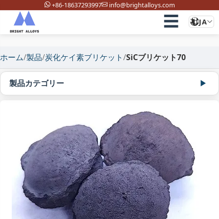
+86-18637293997
info@brightalloys.com
☰
JA
ホーム
/
製品
/
炭化ケイ素ブリケット
/
SiCブリケット70
製品カテゴリー