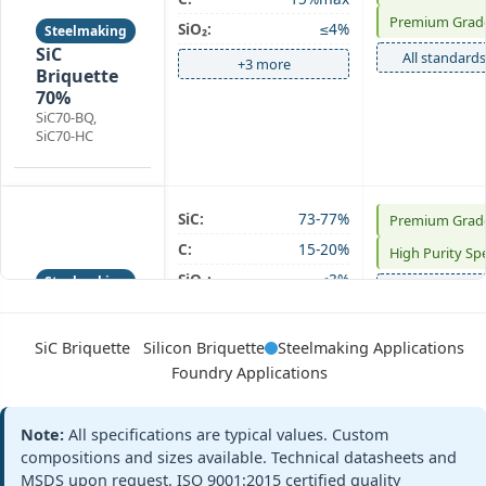
Briquette
Premium Grad
SiO₂:
≤4%
Steelmaking
SiC
All standards
+3 more
Briquette
70%
SiC70-BQ,
SiC70-HC
SiC:
73-77%
Premium Grad
SiC
C:
15-20%
High Purity Sp
Briquette
SiO₂:
≤3%
Steelmaking
All standards
Foundry
+3 more
SiC
SiC Briquette
Silicon Briquette
Steelmaking Applications
Briquette
75%
Foundry Applications
SiC75-BQ,
SiC75-
Premium
Note:
All specifications are typical values. Custom
compositions and sizes available. Technical datasheets and
MSDS upon request. ISO 9001:2015 certified quality