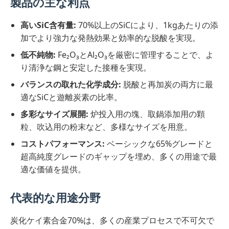
製品の主な利点
高いSiC含有量:
70%以上のSiCにより、1kgあたりの添
加でより強力な発熱効果と効率的な脱酸を実現。
低不純物:
Fe₂O₃とAl₂O₃を厳密に管理することで、よ
り清浄な鋼と安定した接種を実現。
バランスの取れた化学成分:
脱酸と再加炭の両方に最
適なSiCと遊離炭素の比率。
多彩なサイズ展開:
炉投入用の塊、取鍋添加用の顆
粒、吹込用の粉末など、多様なサイズを用意。
コストパフォーマンス:
ベーシックな65%グレードと
超高純度グレードのギャップを埋め、多くの用途で最
適な価値を提供。
代表的な用途分野
炭化ケイ素合金70%は、多くの産業プロセスで不可欠で