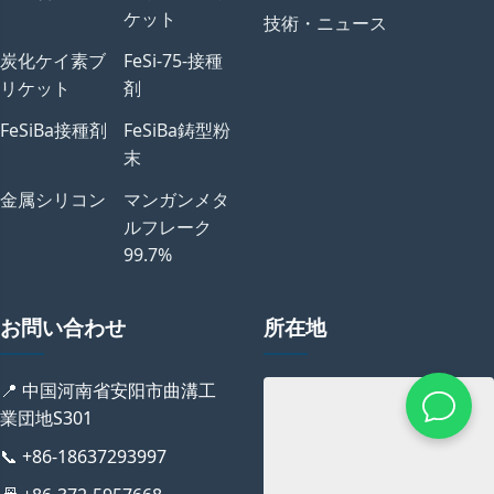
ケット
技術・ニュース
炭化ケイ素ブ
FeSi-75-接種
リケット
剤
FeSiBa接種剤
FeSiBa鋳型粉
末
金属シリコン
マンガンメタ
ルフレーク
99.7%
お問い合わせ
所在地
📍 中国河南省安阳市曲溝工
業団地S301
📞 +86-18637293997