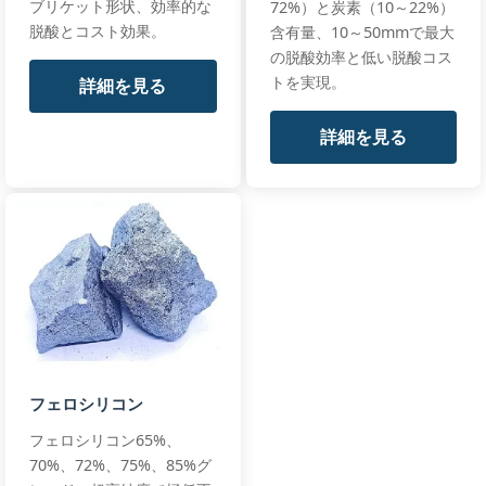
ブリケット形状、効率的な
72%）と炭素（10～22%）
脱酸とコスト効果。
含有量、10～50mmで最大
の脱酸効率と低い脱酸コス
Si:
75-80%
High Grade
トを実現。
詳細を見る
Silicon
C:
≤5.0%
Premium Spec
Briquette
Steelmaking
+3 more
詳細を見る
All standards
Foundry
Silicon
Briquette
75%
Si75-BQ, Si75-
HighGrade
フェロシリコン
フェロシリコン65%、
70%、72%、75%、85%グ