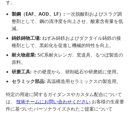
す。
製鋼（EAF、AOD、LF）:
一次脱酸剤およびスラグ調
整剤として、鋼の清浄度を向上させ、酸素含有量を低
減。
鋳鉄鋳物工場:
ねずみ鋳鉄およびダクタイル鋳鉄の接
種剤として、黒鉛化を促進し機械的特性を向上。
耐火物産業:
SiC系耐火レンガ、窯道具、るつぼ製造の
原料。
研磨工具:
その硬度から、研削砥石や研磨紙に使用。
セラミック部品:
高温構造用セラミックスの製造用。
特定の用途に関するガイダンスやカスタム配合について
は、
技術チームにお問い合わせください
お客様の生産要
件に基づいたパーソナライズされたご提案について