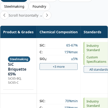
Steelmaking
Foundry
Scroll horizontally →
Product & Grades
Chemical Composition
Standards
SiC:
65-67%
Industry
SiC
Standard
C:
15%max
Briquette
Custom
SiO₂:
≤5%
Steelmaking
Specifications
SiC
+3 more
Briquette
All standards
65%
SiC65-BQ,
SiC65-C
SiC:
70%min
Industry
SiC
Standard
C:
15%max