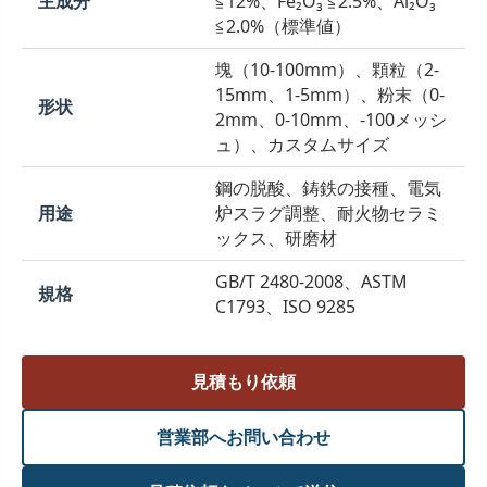
主成分
≦12%、Fe₂O₃ ≦2.5%、Al₂O₃
≦2.0%（標準値）
塊（10-100mm）、顆粒（2-
15mm、1-5mm）、粉末（0-
形状
2mm、0-10mm、-100メッシ
ュ）、カスタムサイズ
鋼の脱酸、鋳鉄の接種、電気
用途
炉スラグ調整、耐火物セラミ
ックス、研磨材
GB/T 2480-2008、ASTM
規格
C1793、ISO 9285
見積もり依頼
営業部へお問い合わせ