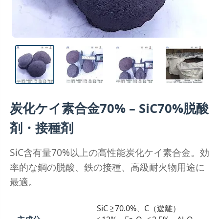
炭化ケイ素合金70% – SiC70%脱酸
剤・接種剤
SiC含有量70%以上の高性能炭化ケイ素合金。効
率的な鋼の脱酸、鉄の接種、高級耐火物用途に
最適。
SiC ≧70.0%、C（遊離）