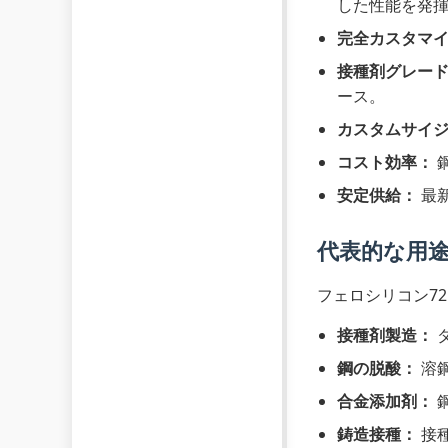
した性能を発
完全カスタマ
接種剤グレー
ース。
カスタムサイ
コスト効率：
安定供給：
最
代表的な用
フェロシリコン7
接種剤製造：
ダ
鋼の脱酸：
溶
合金添加剤：
鋳造接種：
接