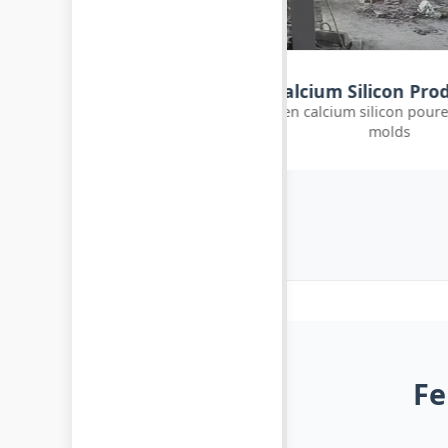
Calcium Silicon Production
Ferrosilicon
lten calcium silicon poured into ingot
Freshly cast ferros
molds
Fe