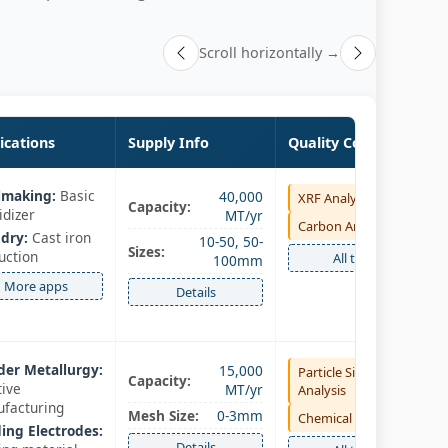
Scroll horizontally →
ications
Supply Info
Quality Control
lmaking:
Basic
40,000
XRF Analysis
Capacity:
idizer
MT/yr
Carbon Analysis
dry:
Cast iron
10-50, 50-
Sizes:
uction
All tests
100mm
More apps
Details
er Metallurgy:
15,000
Particle Size
Capacity:
tive
MT/yr
Analysis
facturing
Mesh Size:
0-3mm
Chemical Analysis
ing Electrodes:
Details