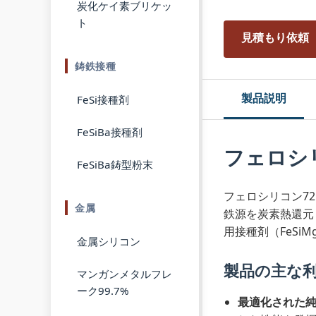
炭化ケイ素ブリケッ
ト
見積もり依頼
鋳鉄接種
製品説明
FeSi接種剤
FeSiBa接種剤
フェロシリ
FeSiBa鋳型粉末
フェロシリコン72
金属
鉄源を炭素熱還元
用接種剤（FeS
金属シリコン
製品の主な
マンガンメタルフレ
ーク99.7%
最適化された