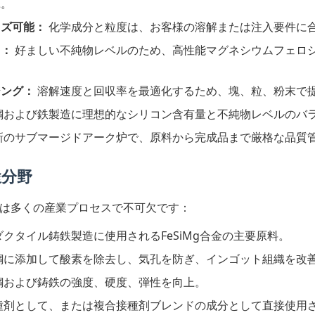
揮。
イズ可能：
化学成分と粒度は、お客様の溶解または注入要件に
ド：
好ましい不純物レベルのため、高性能マグネシウムフェロシリ
ジング：
溶解速度と回収率を最適化するため、塊、粒、粉末で
鋼および鉄製造に理想的なシリコン含有量と不純物レベルのバ
新のサブマージドアーク炉で、原料から完成品まで厳格な品質
途分野
2は多くの産業プロセスで不可欠です：
クタイル鋳鉄製造に使用されるFeSiMg合金の主要原料。
鋼に添加して酸素を除去し、気孔を防ぎ、インゴット組織を改
鋼および鋳鉄の強度、硬度、弾性を向上。
種剤として、または複合接種剤ブレンドの成分として直接使用