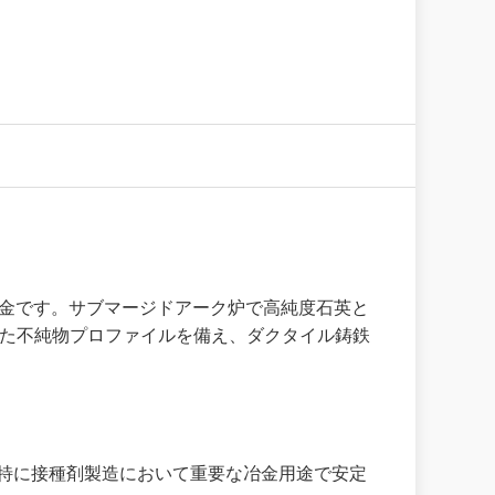
ム母合金です。サブマージドアーク炉で高純度石英と
れた不純物プロファイルを備え、ダクタイル鋳鉄
り、特に接種剤製造において重要な冶金用途で安定