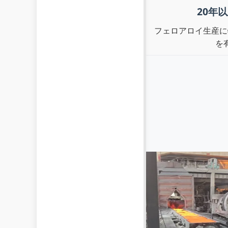
20年
フェロアロイ生産に
を