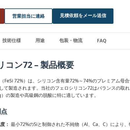
見積依頼をメール送信
営業担当に連絡
技術仕様
用途
包装・物流
FAQ
コン72 – 製品概要
（FeSi 72%）は、シリコン含有量72%～74%のプレミア
して製造されます。当社のフェロシリコン72はバランスの取
iMg）の製造や高級鋼の脱酸に特に適しています。
利点
純度：
最小72%のSiと制御された不純物（Al、Ca、C）によ