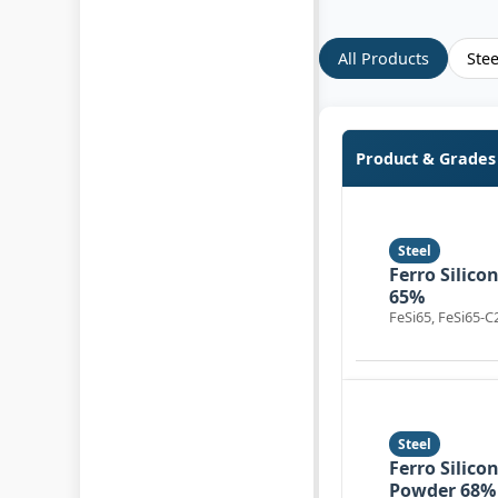
All Products
Ste
Product & Grades
Steel
Ferro Silico
65%
FeSi65, FeSi65-C
Steel
Ferro Silico
Powder 68%