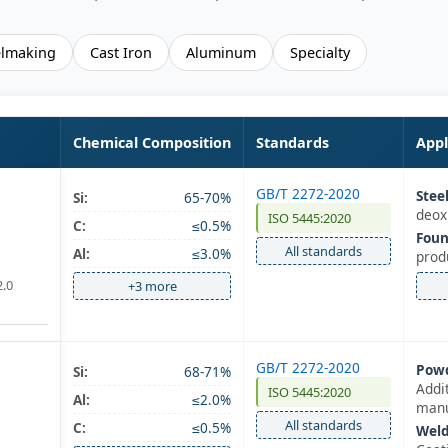
elmaking
Cast Iron
Aluminum
Specialty
Chemical Composition
Standards
Appl
GB/T 2272-2020
Stee
Si:
65-70%
deox
ISO 5445:2020
C:
≤0.5%
Foun
n
All standards
Al:
≤3.0%
prod
2.0
+3 more
GB/T 2272-2020
Powd
Si:
68-71%
Addi
ISO 5445:2020
Al:
≤2.0%
manu
n
All standards
C:
≤0.5%
Weld