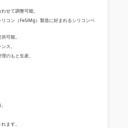
合わせて調整可能。
コン（FeSiMg）製造に好まれるシリコンベ
提供可能。
ランス。
管理のもと生産。
善。
されます。