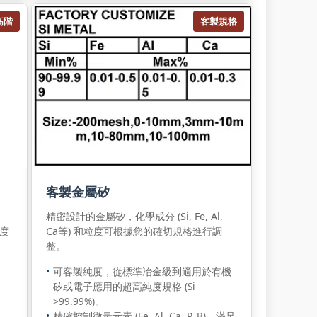
高階
客製規格
客製金屬矽
精密設計的金屬矽，化學成分 (Si, Fe, Al,
純度
Ca等) 和粒度可根據您的確切規格進行調
整。
可客製純度，從標準冶金級到適用於有機
矽或電子應用的超高純度規格 (Si
>99.99%)。
精確控制微量元素 (Fe, Al, Ca, P, B)，滿足