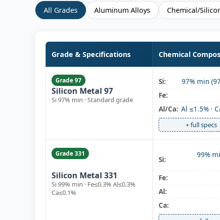
All Grades
Aluminum Alloys
Chemical/Silico
Grade & Specifications
Chemical Compos
Grade 97
Si:
97% min (97
Silicon Metal 97
Fe:
Si 97% min · Standard grade
Al/Ca:
Al ≤1.5% · 
+ full specs
Grade 331
99% mi
Si:
chemical
Silicon Metal 331
Fe:
Si 99% min · Fe≤0.3% Al≤0.3%
Al:
Ca≤0.1%
Ca: