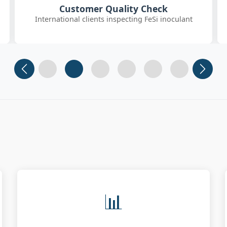
SGS On-site Sampling
Third-party SGS inspector collecting FeSiBa samples
Slide 1
Slide 2
Slide 3 (current)
Slide 4
Slide 5
Slide 6
📊