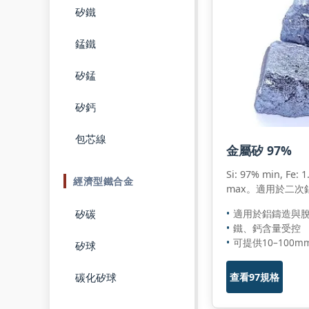
矽鐵
錳鐵
矽錳
矽鈣
包芯線
金屬矽 97%
Si: 97% min, Fe: 
經濟型鐵合金
max。適用於二次
矽碳
適用於鋁鑄造與
鐵、鈣含量受控
可提供10–100
矽球
碳化矽球
查看97規格