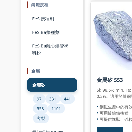
鑄鐵接種
FeSi接種劑
FeSiBa接種劑
FeSiBa離心鑄管塗
料粉
金屬
金屬矽 553
金屬矽
Si: 98.5% min, Fe:
0.3%。適用於煉
97
331
441
鋼鐵生產中的有
553
1101
可用於鑄鐵接種
客製
可提供塊狀、砂