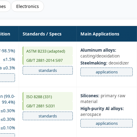
nes
Electronics
ition
Standards / Specs
Main Applications
Aluminum alloys:
-98.5%)
ASTM B233 (adapted)
casting/deoxidation
≤1.5%
GB/T 2881-2014 Si97
Steelmaking:
deoxidizer
Ca ≤0.3%
standards
applications
Silicones:
primary raw
n (99.0-
ISO 8288 (331)
material
99.4%)
GB/T 2881 Si331
High-purity Al alloys:
≤0.30%
aerospace
standards
≤0.30%
applications
≤0.10%