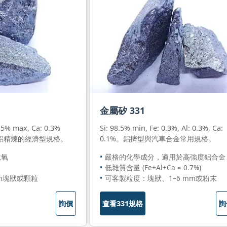
金屬矽 331
1.5% max, Ca: 0.3%
Si: 98.5% min, Fe: 0.3%, Al: 0.3%, Ca:
鋁精煉的經濟型規格。
0.1%。鋁擠型與汽車合金常用規格。
脫氧
嚴格的化學成分，適用於高強度鋁合金
低雜質含量 (Fe+Al+Ca ≤ 0.7%)
mm塊狀或顆粒
可客製粒度：塊狀、1–6 mm或粉末
詢價
查看331規格
詢