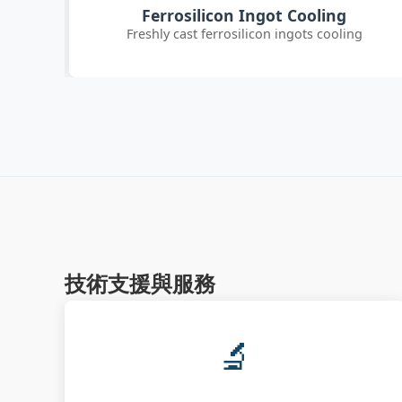
Customer Quality Check
g
International clients inspecting FeSi inoculant
技術支援與服務
🔬