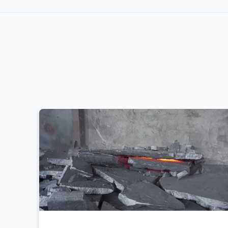
high-purity
99.0% mi
Si:
Grade 1101
Silicon Metal 1101
Fe:
Si 99.9% min · Fe≤0.1% Al≤0.1%
Al:
Ca≤0.01%
Ca:
+ full