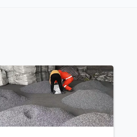
10-50mm lumps
GDMS / ICP-MS
2-20mm granules
C/S by LECO
sizes
QC