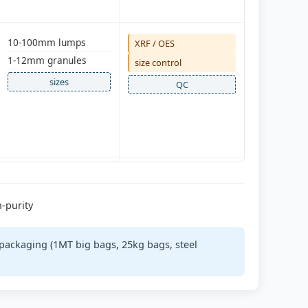
10-100mm lumps
XRF / OES
1-12mm granules
size control
sizes
QC
10-100mm lumps
XRF
3-15mm granules
sieve analysis
h-purity
sizes
QC
, packaging (1MT big bags, 25kg bags, steel