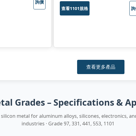
詢價
查看1101規格
詢
查看更多產品
tal Grades – Specifications & A
 silicon metal for aluminum alloys, silicones, electronics, an
industries · Grade 97, 331, 441, 553, 1101