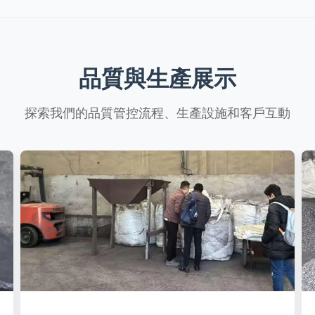
Electronics:
polysilicon
n (99.9-
GB/T 2881 Si1101
base
99.99%)
electronic grade ref
Silicone sealants:
ultra-
≤0.10%
pure
standards
≤0.10%
Solar industry:
feedstock
品質與生產展示
≤0.01%
applications
探索我們的品質管控流程、生產設施和客戶互動