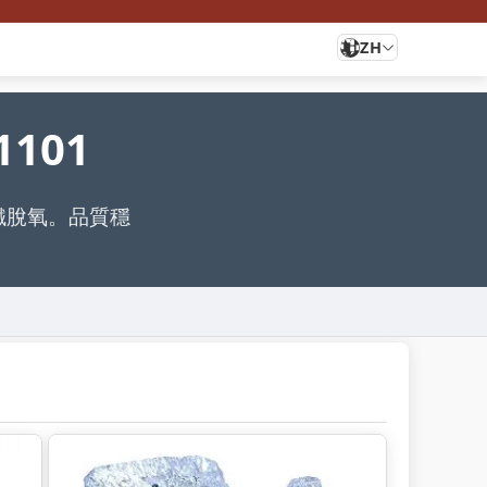
ZH
101
鋼鐵脫氧。品質穩