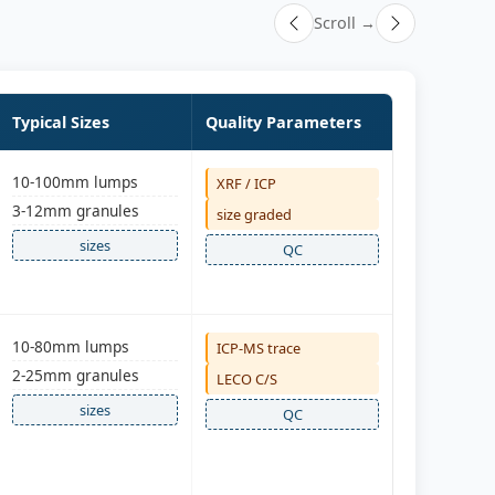
Scroll →
Typical Sizes
Quality Parameters
10-100mm lumps
XRF / ICP
3-12mm granules
size graded
sizes
QC
10-80mm lumps
ICP-MS trace
2-25mm granules
LECO C/S
sizes
QC