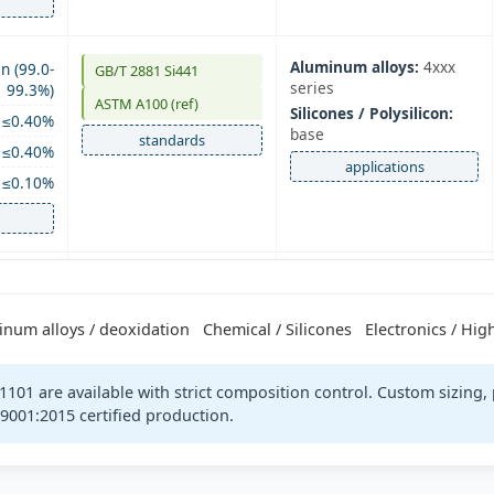
Aluminum alloys:
4xxx
n (99.0-
GB/T 2881 Si441
series
99.3%)
ASTM A100 (ref)
Silicones / Polysilicon:
≤0.40%
base
standards
≤0.40%
applications
≤0.10%
Secondary aluminum:
n (98.5-
GB/T 2881 Si553
alloying
99.0%)
EN 42136 (553)
num alloys / deoxidation
Chemical / Silicones
Steel deoxidation:
Electronics / Hig
≤0.50%
economical
standards
≤0.50%
Used in recycled
 1101 are available with strict composition control. Custom sizing
≤0.30%
aluminum, casting alloys,
 9001:2015 certified production.
and as deoxidizer in
steelmaking