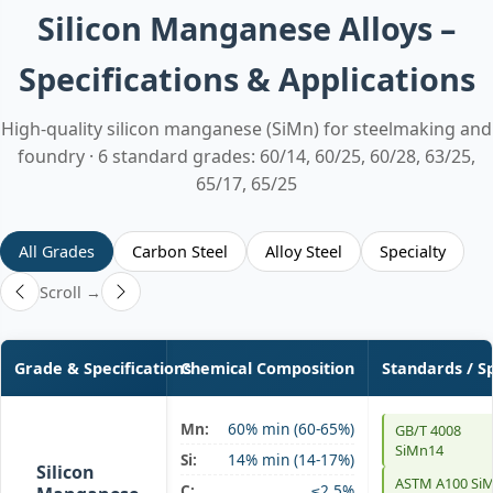
Silicon Manganese Alloys –
Specifications & Applications
High-quality silicon manganese (SiMn) for steelmaking and
foundry · 6 standard grades: 60/14, 60/25, 60/28, 63/25,
65/17, 65/25
All Grades
Carbon Steel
Alloy Steel
Specialty
Scroll →
Grade & Specifications
Chemical Composition
Standards / S
Mn:
60% min (60-65%)
GB/T 4008
SiMn 60/14
SiMn14
Si:
14% min (14-17%)
Silicon
ASTM A100 Si
C:
≤2.5%