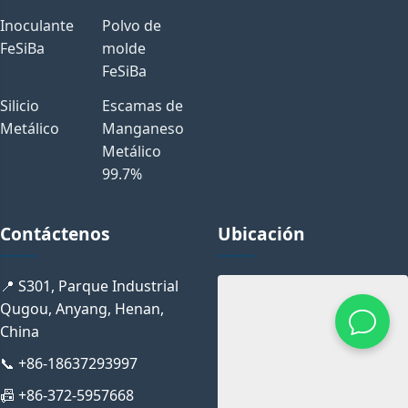
Inoculante
Polvo de
FeSiBa
molde
FeSiBa
Silicio
Escamas de
Metálico
Manganeso
Metálico
99.7%
Contáctenos
Ubicación
📍 S301, Parque Industrial
Qugou, Anyang, Henan,
China
📞 +86-18637293997
📠 +86-372-5957668