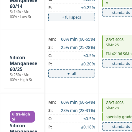
Manganese
A
60/14
P:
≤0.25%
Si 14% · Mn
standards
60% · Low Si
+ full specs
Mn:
60% min (60-65%)
GB/T 4008
SiMn 60/25
SiMn25
Si:
25% min (25-28%)
high-Si
EN 42136 SiMn
C:
≤0.5%
Silicon
Manganese
standards
P:
≤0.20%
60/25
+ full
Si 25% · Mn
60% · High Si
Mn:
60% min (60-64%)
GB/T 4008
SiMn 60/28
SiMn28
Si:
28% min (28-31%)
ultra-high
specialty grad
C:
≤0.5%
Si
Silicon
standards
P:
≤0.18%
Manganese