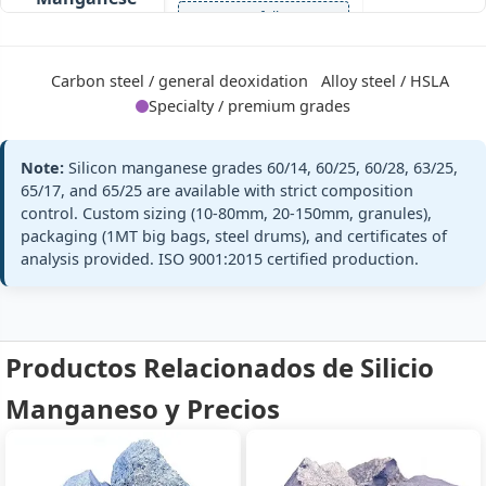
+ full
60/28
Si 28% · Mn
60% · Ultra-
high Si
Carbon steel / general deoxidation
Alloy steel / HSLA
Specialty / premium grades
Mn:
63% min (63-67%)
GB/T 4008
Note:
Silicon manganese grades 60/14, 60/25, 60/28, 63/25,
SiMn 63/25
SiMn63/25
Si:
25% min (25-28%)
65/17, and 65/25 are available with strict composition
Silicon
control. Custom sizing (10-80mm, 20-150mm, granules),
ASTM A100 Gr
C:
≤0.5%
Manganese
C
packaging (1MT big bags, steel drums), and certificates of
63/25
P:
≤0.20%
analysis provided. ISO 9001:2015 certified production.
Si 25% · Mn
standards
63% · Medium
+ full
Mn
Productos Relacionados de Silicio
Mn:
65% min (65-68%)
GB/T 4008
Manganeso y Precios
SiMn 65/17
SiMn65/17
Si:
17% min (17-20%)
Silicon
EN 42136 SiMn
C:
≤1.8%
Manganese
65/17
standards
P:
≤0.22%