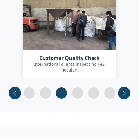
Customer Quality Check
International clients inspecting FeSi
inoculant
Slide 1
Slide 2
Slide 3
Slide 4 (current)
Slide 5
Slide 6