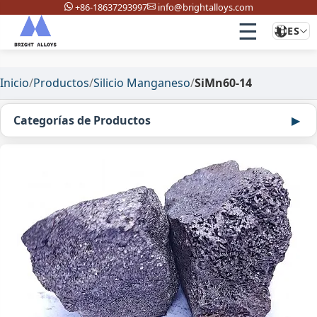
+86-18637293997
info@brightalloys.com
☰
ES
Inicio
/
Productos
/
Silicio Manganeso
/
SiMn60-14
Categorías de Productos