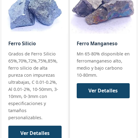
Si 17% · Mn
65% · High Mn
+ full
Mn:
65% min (65-68%)
GB/T 4008
SiMn 65/25
premium
Si:
25% min (25-28%)
premium
Ferro Silicio
Ferro Manganeso
EN 42136 Grad
C:
≤0.5%
Silicon
Grados de Ferro Silicio
Mn 65-80% disponible en
Manganese
standards
P:
≤0.15%
65%,70%,72%,75%,85%,
ferromanganeso alto,
65/25
+ full
Si 25% · Mn
ferro silicio de alta
medio y bajo carbono
65% ·
pureza con impurezas
10-80mm.
Premium
ultrabajas, C 0.01-0.2%,
Al 0.01-2%, 10-50mm, 3-
Ver Detalles
10mm, 0-3mm con
especificaciones y
tamaños
personalizables.
Ver Detalles