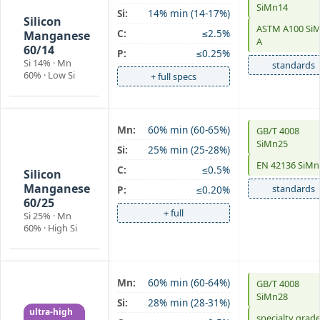
SiMn 60/14
SiMn14
Si:
14% min (14-17%)
Silicon
ASTM A100 Si
C:
≤2.5%
Manganese
A
60/14
P:
≤0.25%
Si 14% · Mn
standards
60% · Low Si
+ full specs
Mn:
60% min (60-65%)
GB/T 4008
SiMn 60/25
SiMn25
Si:
25% min (25-28%)
high-Si
EN 42136 SiMn
C:
≤0.5%
Silicon
Manganese
standards
P:
≤0.20%
60/25
+ full
Si 25% · Mn
60% · High Si
Mn:
60% min (60-64%)
GB/T 4008
SiMn 60/28
SiMn28
Si:
28% min (28-31%)
ultra-high
specialty grad