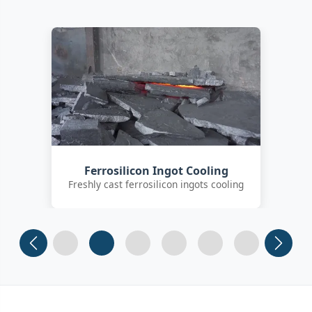
Customer Quality Check
International clients inspecting FeSi
inoculant
Slide 1
Slide 2
Slide 3 (current)
Slide 4
Slide 5
Slide 6