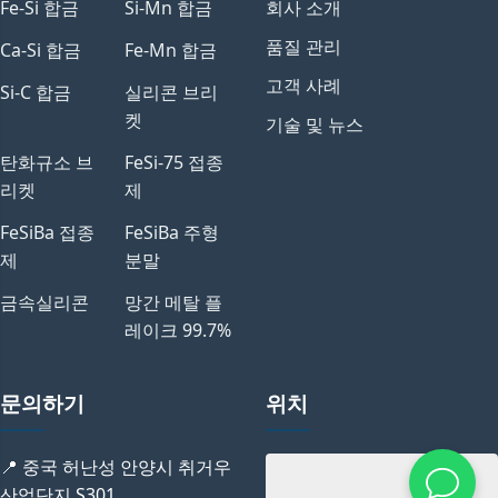
Fe-Si 합금
Si-Mn 합금
회사 소개
품질 관리
Ca-Si 합금
Fe-Mn 합금
고객 사례
Si-C 합금
실리콘 브리
켓
기술 및 뉴스
탄화규소 브
FeSi-75 접종
리켓
제
FeSiBa 접종
FeSiBa 주형
제
분말
금속실리콘
망간 메탈 플
레이크 99.7%
문의하기
위치
📍 중국 허난성 안양시 취거우
산업단지 S301