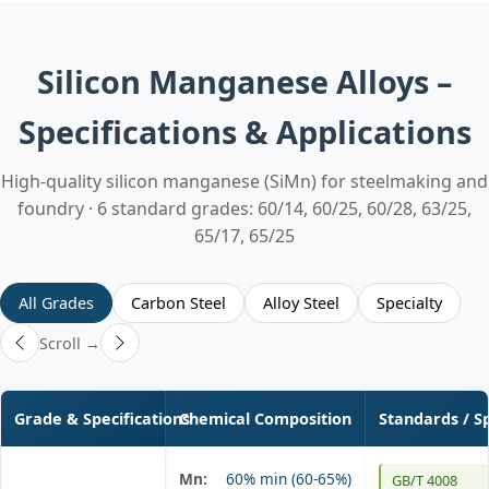
Silicon Manganese Alloys –
Specifications & Applications
High-quality silicon manganese (SiMn) for steelmaking and
foundry · 6 standard grades: 60/14, 60/25, 60/28, 63/25,
65/17, 65/25
All Grades
Carbon Steel
Alloy Steel
Specialty
Scroll →
Grade & Specifications
Chemical Composition
Standards / S
Mn:
60% min (60-65%)
GB/T 4008