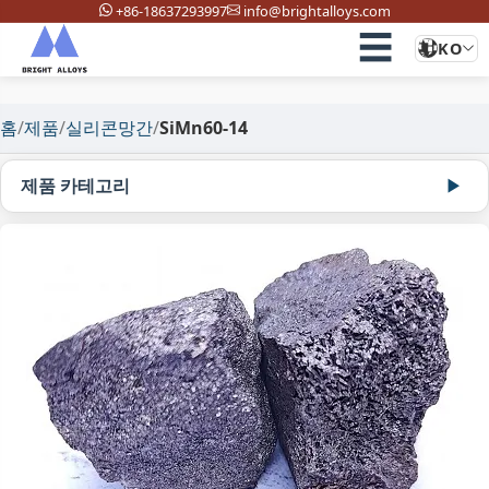
+86-18637293997
info@brightalloys.com
☰
KO
홈
/
제품
/
실리콘망간
/
SiMn60-14
제품 카테고리