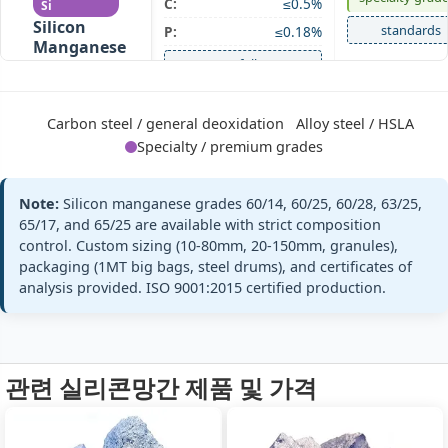
C:
≤0.5%
Si
Silicon
standards
P:
≤0.18%
Manganese
+ full
60/28
Si 28% · Mn
60% · Ultra-
high Si
Carbon steel / general deoxidation
Alloy steel / HSLA
Specialty / premium grades
Mn:
63% min (63-67%)
GB/T 4008
Note:
Silicon manganese grades 60/14, 60/25, 60/28, 63/25,
SiMn 63/25
SiMn63/25
Si:
25% min (25-28%)
65/17, and 65/25 are available with strict composition
Silicon
control. Custom sizing (10-80mm, 20-150mm, granules),
ASTM A100 Gr
C:
≤0.5%
Manganese
C
packaging (1MT big bags, steel drums), and certificates of
63/25
P:
≤0.20%
analysis provided. ISO 9001:2015 certified production.
Si 25% · Mn
standards
63% · Medium
+ full
Mn
관련 실리콘망간 제품 및 가격
Mn:
65% min (65-68%)
GB/T 4008
SiMn 65/17
SiMn65/17
Si:
17% min (17-20%)
Silicon