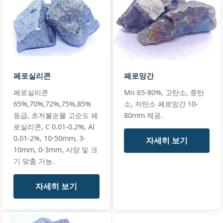
EN 42136 SiMn
C:
≤1.8%
Manganese
65/17
standards
P:
≤0.22%
Si 17% · Mn
65% · High Mn
+ full
Mn:
65% min (65-68%)
GB/T 4008
페로실리콘
페로망간
SiMn 65/25
premium
Si:
25% min (25-28%)
페로실리콘
Mn 65-80%, 고탄소, 중탄
premium
EN 42136 Grad
C:
≤0.5%
Silicon
65%,70%,72%,75%,85%
소, 저탄소 페로망간 10-
Manganese
standards
P:
≤0.15%
등급, 초저불순물 고순도 페
80mm 제공.
65/25
로실리콘, C 0.01-0.2%, Al
+ full
Si 25% · Mn
0.01-2%, 10-50mm, 3-
자세히 보기
65% ·
10mm, 0-3mm, 사양 및 크
Premium
기 맞춤 가능.
자세히 보기