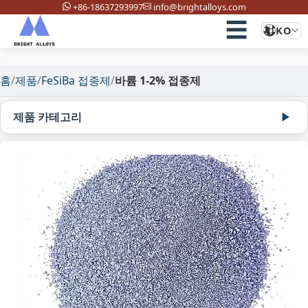
+86-18637293997
info@brightalloys.com
☰
KO
홈
/
제품
/
FeSiBa 접종제
/
바륨 1-2% 접종제
제품 카테고리