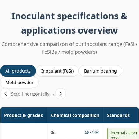
Inoculant specifications &
applications overview
Comprehensive comparison of our inoculant range (FeSi /
FeSiBa / mold powders)
All products
Inoculant (FeSi)
Barium bearing
Mold powder
Scroll horizontally →
Product & grades
Chemical composition
Standards
Si:
68-72%
internal / GB/T
Ba-
2272