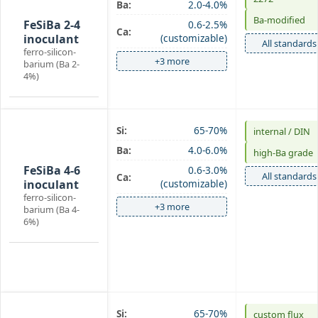
Ba:
2.0-4.0%
inoculant
Ba-modified
FeSiBa 2-4
0.6-2.5%
Ca:
inoculant
(customizable)
All standards
ferro-silicon-
+3 more
barium (Ba 2-
4%)
Si:
65-70%
internal / DIN
Ba-
Ba:
4.0-6.0%
high‑Ba grade
inoculant
FeSiBa 4-6
0.6-3.0%
All standards
Ca:
inoculant
(customizable)
ferro-silicon-
+3 more
barium (Ba 4-
6%)
Si:
65-70%
custom flux