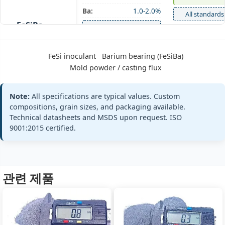
Mold
Ba:
1.0-2.0%
All standards
powder
FeSiBa
+3 more
mold
powder 1-
2
FeSi inoculant
Barium bearing (FeSiBa)
ferro-silicon-
Mold powder / casting flux
barium (Ba 1-
2%) / casting
flux
Note:
All specifications are typical values. Custom
compositions, grain sizes, and packaging available.
Technical datasheets and MSDS upon request. ISO
9001:2015 certified.
Si:
65-70%
EN 15264‑1 mo
Mold
Ba:
2.0-3.0%
All standards
powder
FeSiBa
+3 more
mold
관련 제품
powder 2-
3
ferro-silicon-
barium (Ba 2-
3%)