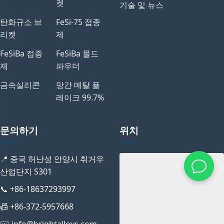
켓
기술 및 뉴스
탄화규소 브
FeSi-75 접종
리켓
제
FeSiBa 접종
FeSiBa 몰드
제
파우더
금속실리콘
망간 메탈 플
레이크 99.7%
문의하기
위치
📍 중국 허난성 안양시 취거우
산업단지 S301
📞 +86-18637293997
📠 +86-372-5957668
✉️ info@brightalloys.com