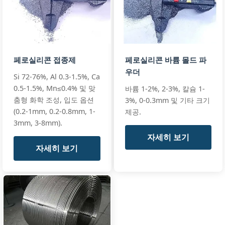
Si:
74-75%
GB/T 2272 FeSi
FeSi
Al:
0.8-1.5%
ISO 5445
inoculant
Ferro‑silicon
Ca:
0.5-1.2%
All standards
페로실리콘 접종제
페로실리콘 바륨 몰드 파
inoculant
+3 more
우더
Si 74
Si 72-76%, Al 0.3-1.5%, Ca
FeSi 74
0.5-1.5%, Mn≤0.4% 및 맞
바륨 1-2%, 2-3%, 칼슘 1-
(standard)
춤형 화학 조성, 입도 옵션
3%, 0-0.3mm 및 기타 크기
(0.2-1mm, 0.2-0.8mm, 1-
제공.
3mm, 3-8mm).
Si:
75-77%
ASTM A100‑07
자세히 보기
FeSi
Al:
≤1.0%
JIS G2302
자세히 보기
inoculant
Ferro‑silicon
Ca:
0.5-1.2%
All standards
inoculant
+3 more
Si 75
FeSi 75
(high‑purity)