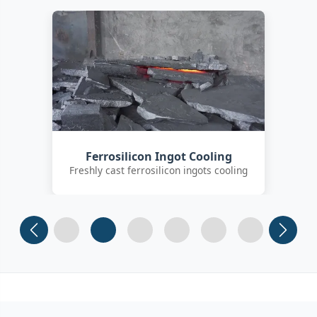
Customer Quality Check
International clients inspecting FeSi
g
inoculant
Slide 1
Slide 2
Slide 3 (current)
Slide 4
Slide 5
Slide 6