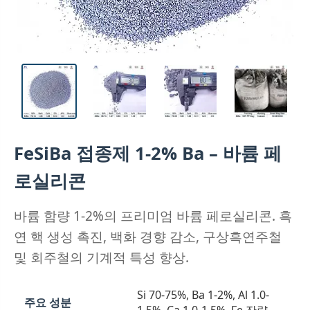
FeSiBa 접종제 1-2% Ba – 바륨 페
로실리콘
바륨 함량 1-2%의 프리미엄 바륨 페로실리콘. 흑
연 핵 생성 촉진, 백화 경향 감소, 구상흑연주철
및 회주철의 기계적 특성 향상.
Si 70-75%, Ba 1-2%, Al 1.0-
주요 성분