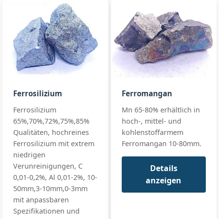
EN 42136 SiMn
C:
≤1.8%
Manganese
65/17
standards
P:
≤0.22%
Si 17% · Mn
65% · High Mn
+ full
Mn:
65% min (65-68%)
GB/T 4008
SiMn 65/25
premium
Si:
25% min (25-28%)
premium
Ferrosilizium
Ferromangan
EN 42136 Grad
C:
≤0.5%
Silicon
Ferrosilizium
Mn 65-80% erhältlich in
Manganese
standards
P:
≤0.15%
65%,70%,72%,75%,85%
hoch-, mittel- und
65/25
+ full
Si 25% · Mn
Qualitäten, hochreines
kohlenstoffarmem
65% ·
Ferrosilizium mit extrem
Ferromangan 10-80mm.
Premium
niedrigen
Verunreinigungen, C
Details
0,01-0,2%, Al 0,01-2%, 10-
anzeigen
50mm,3-10mm,0-3mm
mit anpassbaren
Spezifikationen und