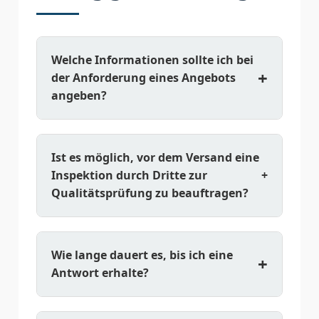
Welche Informationen sollte ich bei
+
der Anforderung eines Angebots
angeben?
Für ein genaues Angebot geben Sie
bitte Folgendes an: 1) Produktname
Ist es möglich, vor dem Versand eine
und Spezifikationen, 2) Benötigte
Inspektion durch Dritte zur
+
Menge, 3) Lieferziel, 4) Besondere
Qualitätsprüfung zu beauftragen?
Verpackungsanforderungen, 5)
Anwendungsdetails. Unser technisches
Selbstverständlich unterstützen wir
Team wird Ihre Anforderungen prüfen
Inspektionen durch international
und die beste Lösung anbieten.
Wie lange dauert es, bis ich eine
+
anerkannte Qualitätsprüfungsinstitute
Antwort erhalte?
wie SGS und BV zur Überprüfung der
Produktqualität vor dem Versand. Die
Wir beantworten alle Anfragen
Inspektion umfasst Produktaussehen,