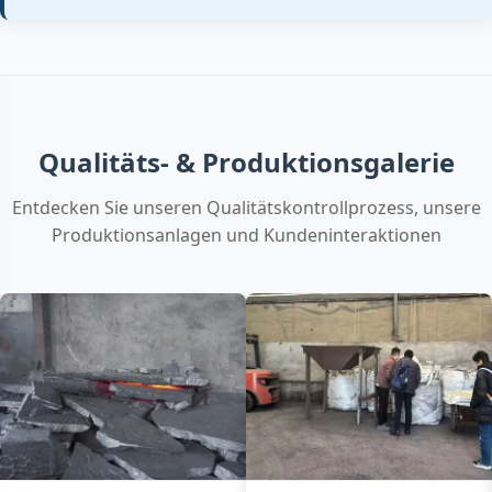
FeSi inoculant
Si:
74-75%
GB/T 2272 FeSi
Ferro‑silicon
Al:
0.8-1.5%
ISO 5445
inoculant Si 74
Ca:
0.5-1.2%
FeSi 74 (standard)
All standards
+3 more
Qualitäts- & Produktionsgalerie
Entdecken Sie unseren Qualitätskontrollprozess, unsere
Produktionsanlagen und Kundeninteraktionen
FeSi inoculant
Si:
75-77%
ASTM A100‑07
Ferro‑silicon
Al:
≤1.0%
JIS G2302
inoculant Si 75
Ca:
0.5-1.2%
FeSi 75 (high‑purity)
All standards
+3 more