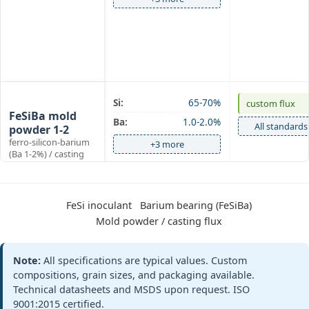
Mold powder
Si:
65-70%
custom flux
FeSiBa mold
Ba:
1.0-2.0%
All standards
powder 1-2
ferro-silicon-barium
+3 more
(Ba 1-2%) / casting
flux
FeSi inoculant
Barium bearing (FeSiBa)
Mold powder
Si:
65-70%
EN 15264‑1 mo
Mold powder / casting flux
FeSiBa mold
Ba:
2.0-3.0%
All standards
powder 2-3
ferro-silicon-barium
Note:
All specifications are typical values. Custom
+3 more
(Ba 2-3%)
compositions, grain sizes, and packaging available.
Technical datasheets and MSDS upon request. ISO
9001:2015 certified.