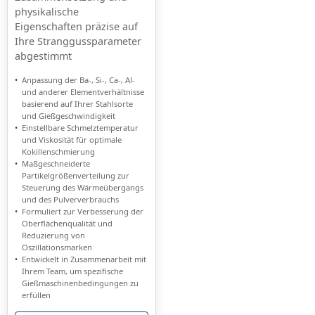
physikalische
Eigenschaften präzise auf
Ihre Stranggussparameter
abgestimmt
Anpassung der Ba-, Si-, Ca-, Al-
und anderer Elementverhältnisse
basierend auf Ihrer Stahlsorte
und Gießgeschwindigkeit
Einstellbare Schmelztemperatur
und Viskosität für optimale
Kokillenschmierung
Maßgeschneiderte
Partikelgrößenverteilung zur
Steuerung des Wärmeübergangs
und des Pulververbrauchs
Formuliert zur Verbesserung der
Oberflächenqualität und
Reduzierung von
Oszillationsmarken
Entwickelt in Zusammenarbeit mit
Ihrem Team, um spezifische
Gießmaschinenbedingungen zu
erfüllen