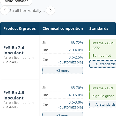
Mold powder
Scroll horizontally →
Product & grades
Chemical composition
Standards
Ba-inoculant
Si:
68-72%
internal / GB/T
FeSiBa 2-4
2272
Ba:
2.0-4.0%
inoculant
Ba-modified
0.6-2.5%
ferro-silicon-barium
Ca:
(Ba 2-4%)
(customizable)
All standards
+3 more
Ba-inoculant
Si:
65-70%
internal / DIN
FeSiBa 4-6
Ba:
4.0-6.0%
high‑Ba grade
inoculant
0.6-3.0%
ferro-silicon-barium
All standards
Ca:
(Ba 4-6%)
(customizable)
+3 more