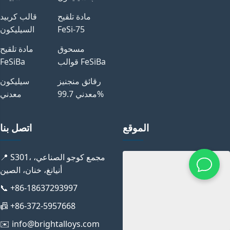
مادة تلقيح
قالب كربيد
FeSi-75
السيليكون
مسحوق
مادة تلقيح
قوالب FeSiBa
FeSiBa
رقائق منجنيز
سيليكون
معدني 99.7%
معدني
الموقع
اتصل بنا
📍 S301، مجمع كوجو الصناعي،
أنيانغ، خنان، الصين
📞 +86-18637293997
📠 +86-372-5957668
✉️ info@brightalloys.com