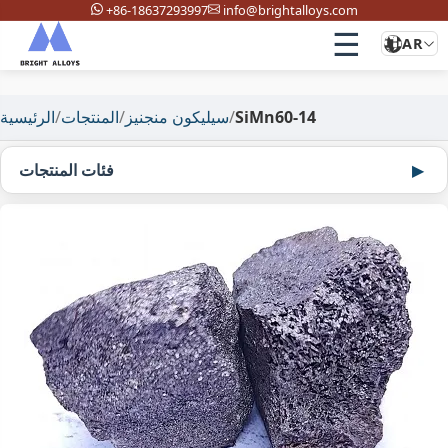
+86-18637293997
info@brightalloys.com
☰
AR
SiMn60-14
/
سيليكون منجنيز
/
المنتجات
/
الرئيسية
فئات المنتجات