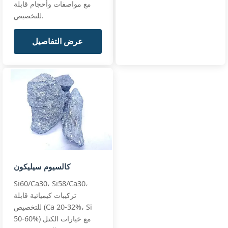
مع مواصفات وأحجام قابلة
للتخصيص.
عرض التفاصيل
كالسيوم سيليكون
Si60/Ca30، Si58/Ca30،
تركيبات كيميائية قابلة
للتخصيص (Ca 20-32%، Si
50-60%) مع خيارات الكتل