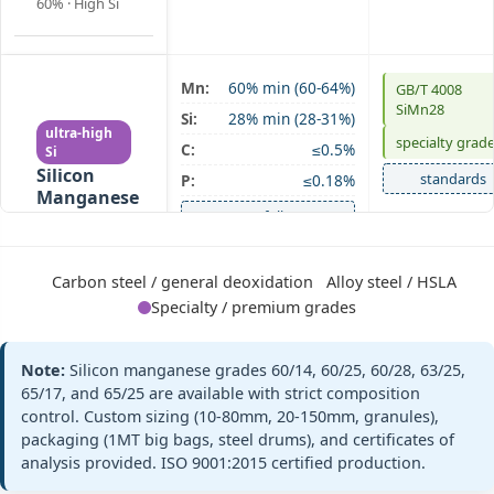
60% · High Si
Mn:
60% min (60-64%)
GB/T 4008
SiMn 60/28
SiMn28
Si:
28% min (28-31%)
ultra-high
specialty grad
C:
≤0.5%
Si
Silicon
standards
P:
≤0.18%
Manganese
+ full
60/28
Si 28% · Mn
60% · Ultra-
high Si
Carbon steel / general deoxidation
Alloy steel / HSLA
Specialty / premium grades
Mn:
63% min (63-67%)
GB/T 4008
Note:
Silicon manganese grades 60/14, 60/25, 60/28, 63/25,
SiMn 63/25
SiMn63/25
Si:
25% min (25-28%)
65/17, and 65/25 are available with strict composition
Silicon
control. Custom sizing (10-80mm, 20-150mm, granules),
ASTM A100 Gr
C:
≤0.5%
Manganese
C
packaging (1MT big bags, steel drums), and certificates of
63/25
P:
≤0.20%
analysis provided. ISO 9001:2015 certified production.
Si 25% · Mn
standards
63% · Medium
+ full