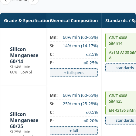
Grade & Specifications
Chemical Composition
Standards / S
Mn:
60% min (60-65%)
GB/T 4008
SiMn 60/14
SiMn14
Si:
14% min (14-17%)
Silicon
ASTM A100 Si
C:
≤2.5%
Manganese
A
60/14
P:
≤0.25%
Si 14% · Mn
standards
60% · Low Si
+ full specs
Mn:
60% min (60-65%)
GB/T 4008
SiMn 60/25
SiMn25
Si:
25% min (25-28%)
high-Si
EN 42136 SiMn
C:
≤0.5%
Silicon
Manganese
standards
P:
≤0.20%
60/25
+ full
Si 25% · Mn