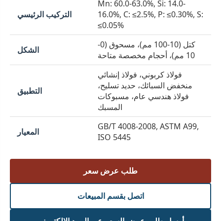
Mn: 60.0-63.0%, Si: 14.0-
16.0%, C: ≤2.5%, P: ≤0.30%, S:
التركيب الرئيسي
≤0.05%
كتل (10-100 مم)، مسحوق (0-
الشكل
10 مم)، أحجام مخصصة متاحة
فولاذ كربوني، فولاذ إنشائي
منخفض السبائك، حديد تسليح،
التطبيق
فولاذ هندسي عام، مسبوكات
المسبك
GB/T 4008-2008, ASTM A99,
المعيار
ISO 5445
طلب عرض سعر
اتصل بقسم المبيعات