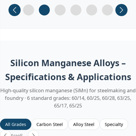
Slide 1
Slide 2
Slide 3 (current)
Slide 4
Slide 5
Slide 6
Silicon Manganese Alloys –
Specifications & Applications
High-quality silicon manganese (SiMn) for steelmaking and
foundry · 6 standard grades: 60/14, 60/25, 60/28, 63/25,
65/17, 65/25
All Grades
Carbon Steel
Alloy Steel
Specialty
Scroll →