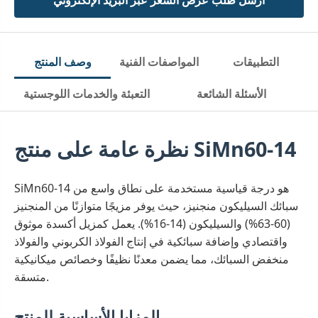
أرسل طلب عرض السعر عبر البريد الإلكتروني
التطبيقات
المواصفات الفنية
وصف المنتج
الأسئلة الشائعة
التعبئة والخدمات اللوجستية
نظرة عامة على منتج SiMn60-14
SiMn60-14 هو درجة قياسية مستخدمة على نطاق واسع من
سبائك السيليكون منجنيز، حيث يوفر مزيجًا متوازنًا من المنجنيز
(60-63%) والسيليكون (14-16%). يعمل كمزيل أكسدة موثوق
واقتصادي وإضافة سبائكية في إنتاج الفولاذ الكربوني والفولاذ
منخفض السبائك، مما يضمن معدنًا نظيفًا وخصائص ميكانيكية
متسقة.
المزايا الأساسية للمنتج