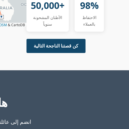
50,000+
98%
الاحتفاظ
الأطنان المشحونة
بالعملاء
سنوياً
OSM
& CartoDB
كن قصتنا الناجحة التالية
هل
انضم إلى عائلت