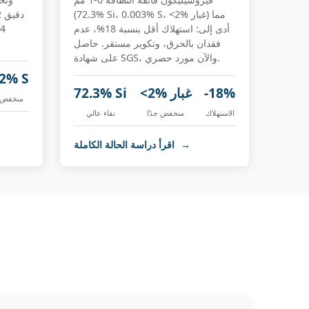
(72.3% Si، 0.003% S، <2% غبار) مما
أدى إلى: استهلاك أقل بنسبة 18%، عدم
فقدان بالحرق، وتكوير مستقر. حاصل
على شهادة SGS، والآن مورد حصري.
02% S
-18%
<2% غبار
72.3% Si
منخفض ج
الاستهلاك
منخفض جدًا
نقاء عالي
→
اقرأ دراسة الحالة الكاملة