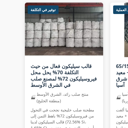
العملية
توفير في التكلفة
كة سيليكون كربون 65/15
قالب سيليكون فعال من حيث
معيد
التكلفة 70% يحل محل
 شرق
فيروسيليكون 72% لمصنع صلب
آسيا
في الشرق الأوسط
سيا
منتج صلب رائد، الشرق الأوسط
🏭
🏭
ريا)
(منطقة الخليج)
 ألغت
مطحنة صلب خليجية نجحت في التحول
+ معيد
من فيروسيليكون 72% باهظ الثمن إلى
سيليكون
قالب السيليكون لدينا (72.56% Si،
65.% Si، 17.12%
1.65% C). أسفرت التجربة عن تخفيض