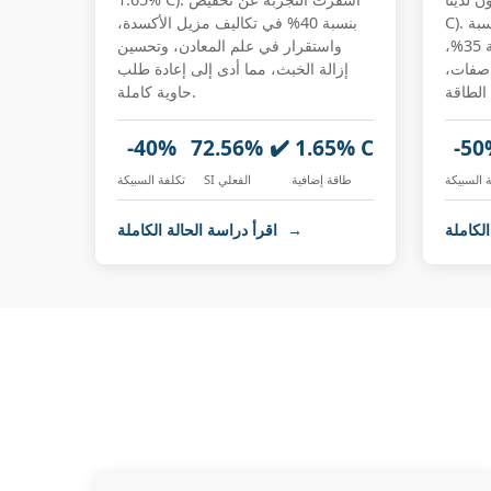
C). النتيجة: تكلفة سبيكة أقل بنسبة
بنسبة 40% في تكاليف مزيل الأكسدة،
50%، وقت إضافة أسرع بنسبة 35%،
واستقرار في علم المعادن، وتحسين
اصفات،
إزالة الخبث، مما أدى إلى إعادة طلب
حاوية كاملة.
-40%
72.56%
✔️ 1.65% C
-50
 السبيكة
طاقة إضافية
SI الفعلي
تكلفة السبيكة
→
اقرأ دراسة الحالة الكاملة