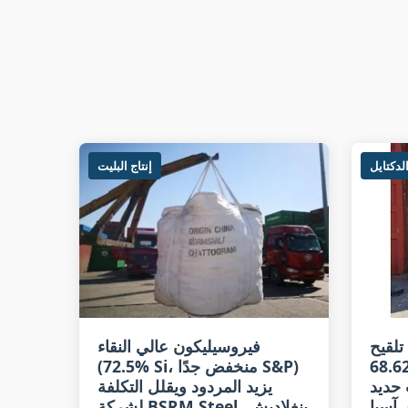
لدكتايل
إنتاج البليت
SiB متميزة (Si
فيروسيليكون عالي النقاء
 تعزز
(72.5% Si، منخفض جدًا S&P)
 حديد
يزيد المردود ويقلل التكلفة
آسيا
لشركة BSRM Steel، بنغلاديش