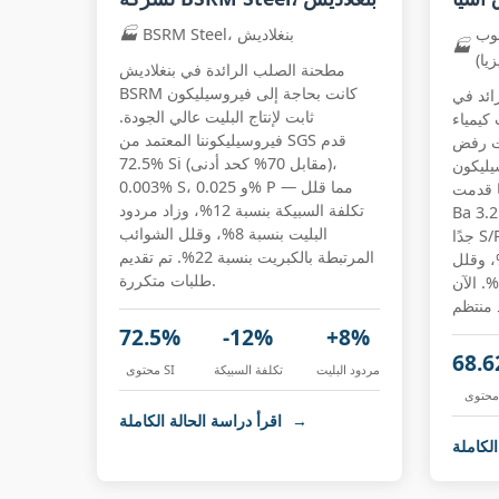
نوب
BSRM Steel، بنغلاديش
🏭
🏭
يا)
مطحنة الصلب الرائدة في بنغلاديش
BSRM كانت بحاجة إلى فيروسيليكون
رائد في
ثابت لإنتاج البليت عالي الجودة.
كيمياء
فيروسيليكوننا المعتمد من SGS قدم
ات رفض
72.5% Si (مقابل 70% كحد أدنى)،
 السيليكون
0.003% S، و 0.025% P — مما قلل
Si 68.62%،
تكلفة السبيكة بنسبة 12%، وزاد مردود
تمدة من SGS، ومنخفضة
البليت بنسبة 8%، وقلل الشوائب
جدًا S/P — مما قلل الرفض بنسبة 15%،
المرتبطة بالكبريت بنسبة 22%. تم تقديم
دد العقيدات بنسبة 18%، وقلل
طلبات متكررة.
استهلاك مادة التلقيح بنسبة 12%. الآن
72.5%
-12%
+8%
68.
مردود البليت
تكلفة السبيكة
محتوى SI
→
اقرأ دراسة الحالة الكاملة