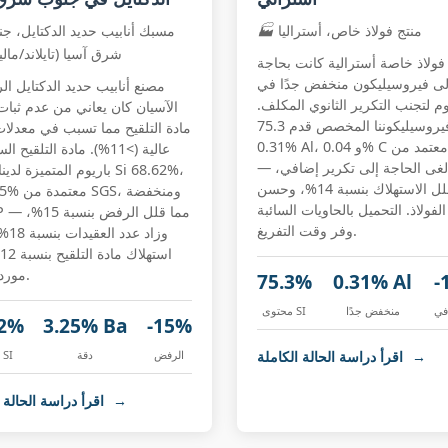
منتج فولاذ خاص، أستراليا
🏭
مسبك أنابيب حديد الدكتايل، ج
شرق آسيا (تايلاند/ماليز
ولاذ خاصة أسترالية كانت بحاجة
لى فيروسيليكون منخفض جدًا في
مصنع أنابيب حديد الدكتايل ال
يوم لتجنب التكرير الثانوي المكلف.
الآسيان كان يعاني من عدم ثبات 
فيروسيليكوننا المخصص قدم 75.3% Si،
مادة التلقيح مما تسبب في معدل
0.31% Al، و 0.04% C معتمد من SGS
عالية (>11%). مادة التلقيح
— مما ألغى الحاجة إلى تكرير إضافي،
باريوم المتميزة لدينا قدمت 
وقلل الاستهلاك بنسبة 14%، وحسن
Ba 3.25% مع
لفولاذ. التحميل بالحاويات السائبة
وفر وقت التفريغ.
وزاد ع
مورد منتظم.
75.3%
0.31% Al
-
في
منخفض جدًا
محتوى SI
62%
3.25% Ba
-15%
→
اقرأ دراسة الحالة الكاملة
الرفض
دقة
محتوى SI
→
اقرأ دراسة الحالة الكاملة