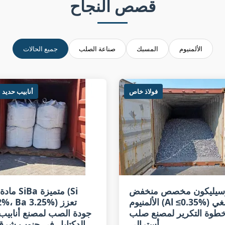
قصص النجاح
الألمنيوم
المسبك
صناعة الصلب
جميع الحالات
فولاذ خاص
أنابيب حديد ا
سيليكون مخصص منخفض
مادة تلقيح a
الألمنيوم (Al ≤0.35%) يلغي
68.62%، Ba 3.25%)
طوة التكرير لمصنع صلب
جودة الصب لمصنع أنابيب
أسترالي
الدكتايل في جنوب شرق 