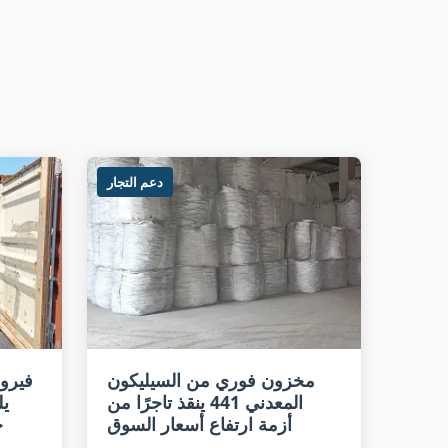
دعم التجار
مخزون فوري من السيليكون
فيرو
المعدني 441 ينقذ تاجرًا من
أزمة ارتفاع أسعار السوق
خ