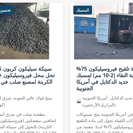
المسبك
تحسين 
مادة تلقيح فيروسيليكون 75%
سبي
عالية النقاء (2-10 مم) لمسبك
تحل محل فيروسيليكون + 
حديد الدكتايل في أمريكا
الكربنة لمصنع صلب في
الجنوبية
يد الدكتايل، أمريكا الجنوبية
منتج فولاذ عالي الجودة، شرق آ
🏭
(البرازيل/الأرجنتين)
(كو
 أمريكا الجنوبية ينتج مسبوكات
مطحنة صلب في شرق آسيا
آلات الثقيلة تحول إلى مادة التلقيح
إضافتين منفصلتين (فيروسيليكون 
فيروسيليكون 75% لدينا. معتمد من
الكربنة) بالتحول إلى سبيكة ال
SGS: 76.26% Si، 0.02% S، وتحجيم
عالية الكربون لدينا (85