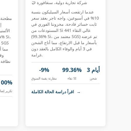
شركة تجارية دولية، سنغافورة
🤝
عندما ارتفعت أسعار السيليكون بنسبة
10% في أسبوعين، واجه تاجر بعقد سعر
مطحنة ف
ثابت خسائر فادحة. مخزوننا الفوري في
إ
المستودعات من Si 441 عالي النقاء
الألمن
(99.36% Si، معتمد من SGS) تم عرضه
بأسعار ما قبل الارتفاع، مما أتاح الشحن
في 3 أيام والوفاء الكامل بالعقد دون
غرامة.
نظافة ا
3 أيام
99.36%
-9%
شحن
نقاء SI
مقارنة بقمة السوق
100%
تكرير إضا
→
اقرأ دراسة الحالة الكاملة