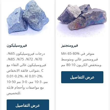
SiMn 65/17
SiMn65/17
Si:
17% min (17-20%)
Silicon
EN 42136 SiMn
C:
≤1.8%
Manganese
65/17
standards
P:
≤0.22%
Si 17% · Mn
65% · High Mn
+ full
Mn:
65% min (65-68%)
GB/T 4008
فيرومنجنيز
فيروسيليكون
SiMn 65/25
premium
Si:
25% min (25-28%)
Mn 65-80% متوفر في
درجات فيروسيليكون 65%،
premium
EN 42136 Grad
C:
≤0.5%
Silicon
فيرومنجنيز عالي ومتوسط
70%، 72%، 75%، 85%،
Manganese
standards
P:
≤0.15%
ومنخفض الكربون 10-80 مم.
فيروسيليكون عالي النقاء مع
65/25
شوائب فائقة الانخفاض، C
+ full
Si 25% · Mn
0.01-0.2%، Al 0.01-2%،
عرض التفاصيل
65% ·
10-50 مم، 3-10 مم، 0-3 مم
Premium
مع مواصفات وأحجام قابلة
للتخصيص.
عرض التفاصيل