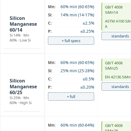
Mn:
60% min (60-65%)
GB/T 4008
SiMn 60/14
SiMn14
Si:
14% min (14-17%)
Silicon
ASTM A100 Si
C:
≤2.5%
Manganese
A
60/14
P:
≤0.25%
Si 14% · Mn
standards
60% · Low Si
+ full specs
Mn:
60% min (60-65%)
GB/T 4008
SiMn 60/25
SiMn25
Si:
25% min (25-28%)
high-Si
EN 42136 SiMn
C:
≤0.5%
Silicon
Manganese
standards
P:
≤0.20%
60/25
+ full
Si 25% · Mn
60% · High Si
Mn:
60% min (60-64%)
GB/T 4008
SiMn 60/28
SiMn28