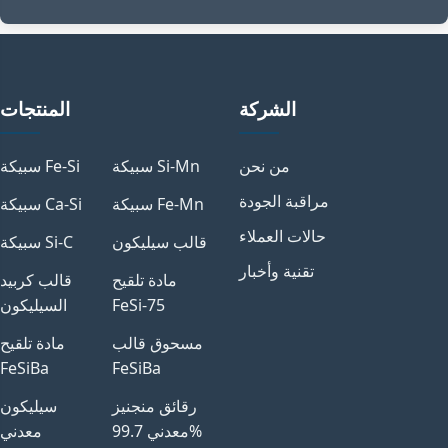
الشركة
المنتجات
من نحن
سبيكة Si-Mn
سبيكة Fe-Si
مراقبة الجودة
سبيكة Fe-Mn
سبيكة Ca-Si
حالات العملاء
قالب سيليكون
سبيكة Si-C
تقنية وأخبار
مادة تلقيح
قالب كربيد
FeSi-75
السيليكون
مسحوق قالب
مادة تلقيح
FeSiBa
FeSiBa
رقائق منجنيز
سيليكون
معدني 99.7%
معدني