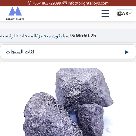
+86-18637293997
info@brightalloys.com
☰
AR
SiMn60-25
/
سيليكون منجنيز
/
المنتجات
/
الرئيسية
فئات المنتجات