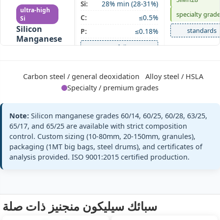
Si:
28% min (28-31%)
ultra-high
specialty grad
C:
≤0.5%
Si
Silicon
standards
P:
≤0.18%
Manganese
+ full
60/28
Si 28% · Mn
60% · Ultra-
high Si
Carbon steel / general deoxidation
Alloy steel / HSLA
Specialty / premium grades
Mn:
63% min (63-67%)
GB/T 4008
Note:
Silicon manganese grades 60/14, 60/25, 60/28, 63/25,
SiMn 63/25
SiMn63/25
Si:
25% min (25-28%)
65/17, and 65/25 are available with strict composition
Silicon
control. Custom sizing (10-80mm, 20-150mm, granules),
ASTM A100 Gr
C:
≤0.5%
Manganese
C
packaging (1MT big bags, steel drums), and certificates of
63/25
P:
≤0.20%
analysis provided. ISO 9001:2015 certified production.
Si 25% · Mn
standards
63% · Medium
+ full
Mn
سبائك سيليكون منجنيز ذات صلة
Mn:
65% min (65-68%)
GB/T 4008