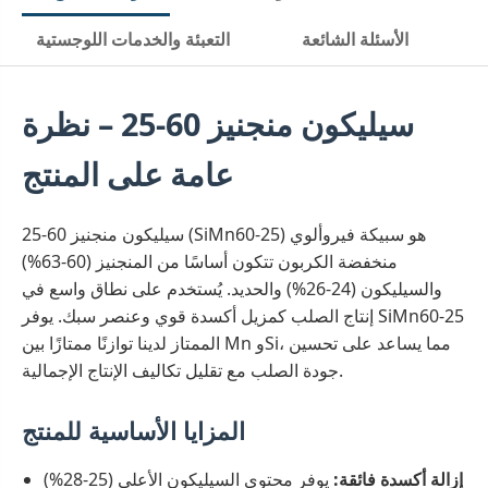
الأسئلة الشائعة
التعبئة والخدمات اللوجستية
سيليكون منجنيز 60-25 – نظرة
عامة على المنتج
سيليكون منجنيز 60-25 (SiMn60-25) هو سبيكة فيروألوي
منخفضة الكربون تتكون أساسًا من المنجنيز (60-63%)
والسيليكون (24-26%) والحديد. يُستخدم على نطاق واسع في
إنتاج الصلب كمزيل أكسدة قوي وعنصر سبك. يوفر SiMn60-25
الممتاز لدينا توازنًا ممتازًا بين Mn وSi، مما يساعد على تحسين
جودة الصلب مع تقليل تكاليف الإنتاج الإجمالية.
المزايا الأساسية للمنتج
إزالة أكسدة فائقة:
يوفر محتوى السيليكون الأعلى (25-28%)