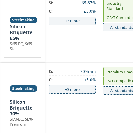
Si:
65-67%
Industry
Silicon
Standard
C:
≤5.0%
Briquette
GB/T Compatib
Steelmaking
+3 more
Silicon
All standards
Briquette
65%
Si65-BQ, Si65-
Std
Si:
70%min
Premium Grad
Silicon
C:
≤5.0%
ISO Compatibl
Briquette
Steelmaking
+3 more
All standards
Foundry
Silicon
Briquette
70%
Si70-BQ, Si70-
Premium