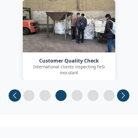
Customer Quality Check
International clients inspecting FeSi
inoculant
Slide 1
Slide 2
Slide 3 (current)
Slide 4
Slide 5
Slide 6