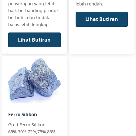
75%
penyerapan yang lebih
lebih rendah.
SiC75-BQ,
baik berbanding produk
SiC75-
berbutir, dan tindak
Premium
Lihat Butiran
balas lebih lengkap.
Lihat Butiran
Ferro Silikon
Gred Ferro Silikon
65%,70%,72%,75%,85%,