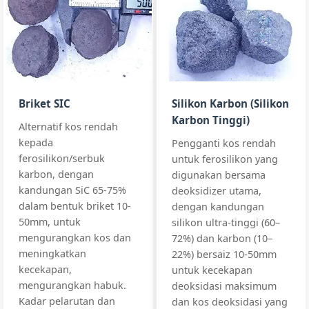
SiC65-C
SiC:
70%min
Industry
SiC
Standard
C:
15%max
Briquette
Premium Grad
SiO₂:
≤4%
Steelmaking
Briket SIC
Silikon Karbon (Silikon
SiC
All standards
+3 more
Karbon Tinggi)
Briquette
Alternatif kos rendah
70%
kepada
Pengganti kos rendah
SiC70-BQ,
ferosilikon/serbuk
untuk ferosilikon yang
SiC70-HC
karbon, dengan
digunakan bersama
kandungan SiC 65-75%
deoksidizer utama,
dalam bentuk briket 10-
dengan kandungan
SiC:
73-77%
Premium Grad
50mm, untuk
silikon ultra-tinggi (60–
SiC
C:
15-20%
mengurangkan kos dan
72%) dan karbon (10–
High Purity Sp
Briquette
meningkatkan
22%) bersaiz 10-50mm
SiO₂:
≤3%
Steelmaking
All standards
kecekapan,
untuk kecekapan
Foundry
+3 more
mengurangkan habuk.
deoksidasi maksimum
SiC
Briquette
Kadar pelarutan dan
dan kos deoksidasi yang