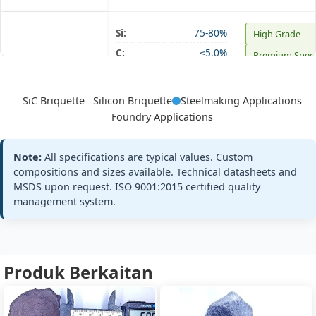
Si:
75-80%
High Grade
Silicon
C:
≤5.0%
Premium Spec
Briquette
Steelmaking
+3 more
All standards
Foundry
SiC Briquette
Silicon Briquette
Steelmaking Applications
Silicon
Foundry Applications
Briquette
75%
Si75-BQ, Si75-
Note:
All specifications are typical values. Custom
HighGrade
compositions and sizes available. Technical datasheets and
MSDS upon request. ISO 9001:2015 certified quality
management system.
SiC:
65-67%
Industry
SiC
Standard
C:
15%max
Briquette
Custom
SiO₂:
≤5%
Steelmaking
Specifications
Produk Berkaitan
SiC
+3 more
Briquette
All standards
65%
SiC65-BQ,