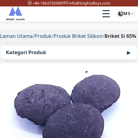
+86-18637293997
info@brightalloys.com
☰
MS
Laman Utama
/
Produk
/
Produk Briket Silikon
/
Briket Si 65%
Kategori Produk