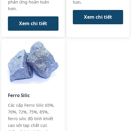
phản ứng hoàn toàn
hơn.
75%
hơn.
SiC75-BQ,
SiC75-
Xem chi tiết
Premium
Xem chi tiết
Ferro Silic
Các cấp Ferro Silic 65%,
70%, 72%, 75%, 85%,
ferro silic độ tinh khiết
cao với tạp chất cực