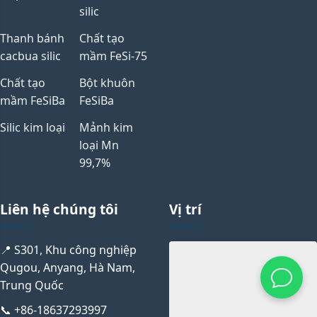
silic
Thanh bánh
Chất tạo
cacbua silic
mầm FeSi-75
Chất tạo
Bột khuôn
mầm FeSiBa
FeSiBa
Silic kim loại
Mảnh kim
loại Mn
99,7%
Liên hệ chúng tôi
Vị trí
📍 S301, Khu công nghiệp
Qugou, Anyang, Hà Nam,
Trung Quốc
📞 +86-18637293997