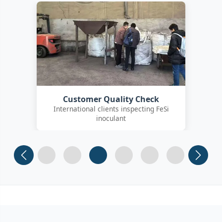
Customer Quality Check
International clients inspecting FeSi
inoculant
Slide 1
Slide 2
Slide 3
Slide 4 (current)
Slide 5
Slide 6