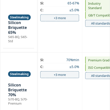
Si:
65-67%
Industry
Silicon
Standard
C:
≤5.0%
Briquette
GB/T Compatib
Steelmaking
+3 more
Silicon
All standards
Briquette
65%
Si65-BQ, Si65-
Std
Si:
70%min
Premium Grad
Silicon
C:
≤5.0%
ISO Compatibl
Briquette
Steelmaking
+3 more
All standards
Foundry
Silicon
Briquette
70%
Si70-BQ, Si70-
Premium