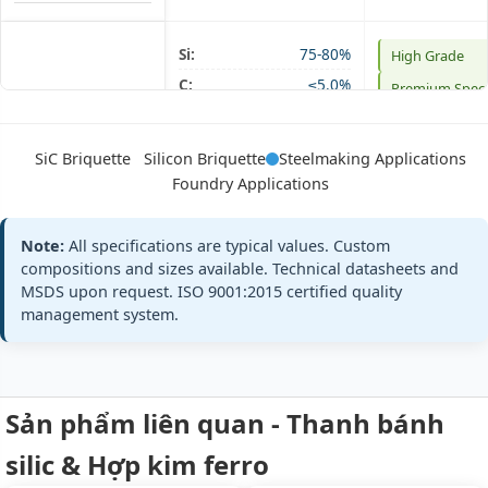
Si:
75-80%
High Grade
Silicon
C:
≤5.0%
Premium Spec
Briquette
Steelmaking
+3 more
All standards
Foundry
SiC Briquette
Silicon Briquette
Steelmaking Applications
Silicon
Foundry Applications
Briquette
75%
Si75-BQ, Si75-
Note:
All specifications are typical values. Custom
HighGrade
compositions and sizes available. Technical datasheets and
MSDS upon request. ISO 9001:2015 certified quality
management system.
SiC:
65-67%
Industry
SiC
Standard
C:
15%max
Briquette
Custom
SiO₂:
≤5%
Steelmaking
Specifications
Sản phẩm liên quan - Thanh bánh
SiC
+3 more
Briquette
All standards
silic & Hợp kim ferro
65%
SiC65-BQ,