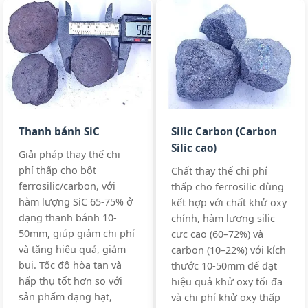
SiC65-C
SiC:
70%min
Industry
SiC
Standard
C:
15%max
Briquette
Premium Grad
SiO₂:
≤4%
Steelmaking
SiC
All standards
+3 more
Briquette
Thanh bánh SiC
Silic Carbon (Carbon
70%
Silic cao)
SiC70-BQ,
Giải pháp thay thế chi
SiC70-HC
phí thấp cho bột
Chất thay thế chi phí
ferrosilic/carbon, với
thấp cho ferrosilic dùng
hàm lượng SiC 65-75% ở
kết hợp với chất khử oxy
dạng thanh bánh 10-
SiC:
73-77%
chính, hàm lượng silic
Premium Grad
SiC
50mm, giúp giảm chi phí
cực cao (60–72%) và
C:
15-20%
High Purity Sp
Briquette
và tăng hiệu quả, giảm
carbon (10–22%) với kích
SiO₂:
≤3%
Steelmaking
All standards
bụi. Tốc độ hòa tan và
thước 10-50mm để đạt
Foundry
+3 more
hấp thụ tốt hơn so với
hiệu quả khử oxy tối đa
SiC
sản phẩm dạng hạt,
và chi phí khử oxy thấp
Briquette