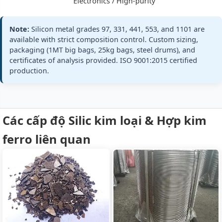
Electronics / High-purity
98.5% min (98.5-
GB/T 2881 Si55
Si:
Grade 553
99.0%)
EN 42136 (553)
Silicon
Note:
Silicon metal grades 97, 331, 441, 553, and 1101 are
Fe:
≤0.50%
Metal 553
available with strict composition control. Custom sizing,
standards
Al:
≤0.50%
Si 98.5% min ·
packaging (1MT big bags, 25kg bags, steel drums), and
Fe≤0.5%
certificates of analysis provided. ISO 9001:2015 certified
Ca:
≤0.30%
Al≤0.5%
production.
Ca≤0.3%
+ full
Các cấp độ Silic kim loại & Hợp kim
99.0% min (99.9-
GB/T 2881 Si11
Si:
ferro liên quan
high-purity
99.99%)
electronic gra
Grade 1101
Fe:
≤0.10%
ref
Silicon
Al:
≤0.10%
Metal 1101
standards
Si 99.9% min ·
Ca:
≤0.01%
Fe≤0.1%
Al≤0.1%
+ full
Ca≤0.01%