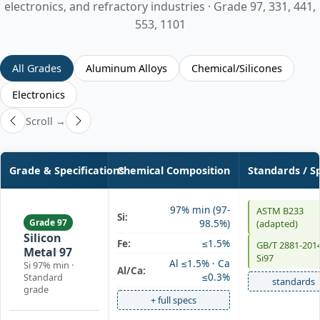
electronics, and refractory industries · Grade 97, 331, 441,
553, 1101
All Grades
Aluminum Alloys
Chemical/Silicones
Electronics
Scroll →
Grade & Specifications
Chemical Composition
Standards / S
97% min (97-
ASTM B233
Si:
Grade 97
98.5%)
(adapted)
Silicon
Fe:
≤1.5%
GB/T 2881-201
Metal 97
Si97
Al ≤1.5% · Ca
Si 97% min ·
Al/Ca:
≤0.3%
Standard
standards
grade
+ full specs