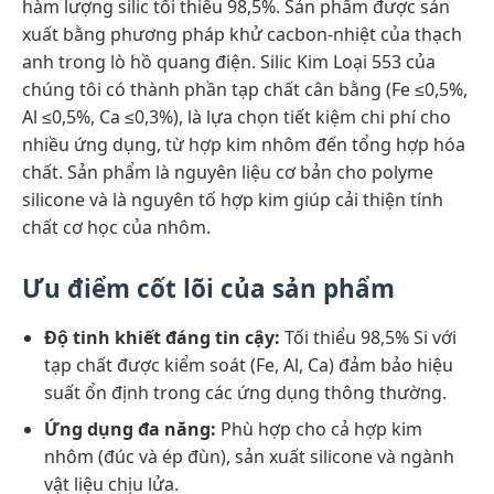
hàm lượng silic tối thiểu 98,5%. Sản phẩm được sản
xuất bằng phương pháp khử cacbon-nhiệt của thạch
anh trong lò hồ quang điện. Silic Kim Loại 553 của
chúng tôi có thành phần tạp chất cân bằng (Fe ≤0,5%,
Al ≤0,5%, Ca ≤0,3%), là lựa chọn tiết kiệm chi phí cho
nhiều ứng dụng, từ hợp kim nhôm đến tổng hợp hóa
chất. Sản phẩm là nguyên liệu cơ bản cho polyme
silicone và là nguyên tố hợp kim giúp cải thiện tính
chất cơ học của nhôm.
Ưu điểm cốt lõi của sản phẩm
Độ tinh khiết đáng tin cậy:
Tối thiểu 98,5% Si với
tạp chất được kiểm soát (Fe, Al, Ca) đảm bảo hiệu
suất ổn định trong các ứng dụng thông thường.
Ứng dụng đa năng:
Phù hợp cho cả hợp kim
nhôm (đúc và ép đùn), sản xuất silicone và ngành
vật liệu chịu lửa.