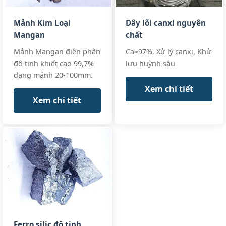
Mảnh Kim Loại
Dây lõi canxi nguyên
Mangan
chất
Mảnh Mangan điện phân
Ca≥97%, Xử lý canxi, Khử
độ tinh khiết cao 99,7%
lưu huỳnh sâu
dạng mảnh 20-100mm.
Xem chi tiết
Xem chi tiết
Ferro silic độ tinh