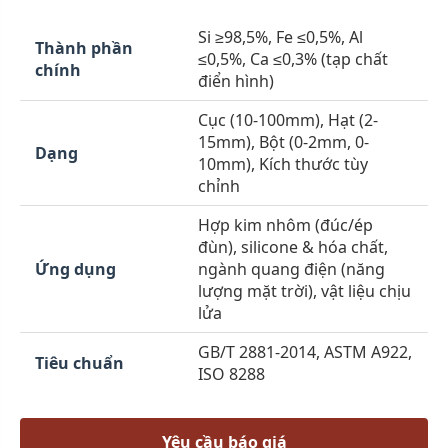
Si ≥98,5%, Fe ≤0,5%, Al
Thành phần
≤0,5%, Ca ≤0,3% (tạp chất
chính
điển hình)
Cục (10-100mm), Hạt (2-
15mm), Bột (0-2mm, 0-
Dạng
10mm), Kích thước tùy
chỉnh
Hợp kim nhôm (đúc/ép
đùn), silicone & hóa chất,
Ứng dụng
ngành quang điện (năng
lượng mặt trời), vật liệu chịu
lửa
GB/T 2881-2014, ASTM A922,
Tiêu chuẩn
ISO 8288
Yêu cầu báo giá