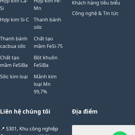
Hợp kim Ca-
Hợp kim Fe-
Khách hàng tiêu biểu
Si
Mn
Công nghệ & Tin tức
Hợp kim Si-C
Thanh bánh
silic
Thanh bánh
Chất tạo
cacbua silic
mầm FeSi-75
Chất tạo
Bột khuôn
mầm FeSiBa
FeSiBa
Silic kim loại
Mảnh kim
loại Mn
99,7%
Liên hệ chúng tôi
Địa điểm
📍 S301, Khu công nghiệp