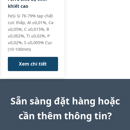
khiết cao
FeSi Si 76-79% tạp chất
cực thấp, Al ≤0,01%, Ca
≤0,05%, C ≤0,015%, B
≤0,002%, Ti ≤0,02%, P
≤0,02%, S ≤0,005% Cục
(10-100mm)
Xem chi tiết
Sẵn sàng đặt hàng hoặc
cần thêm thông tin?