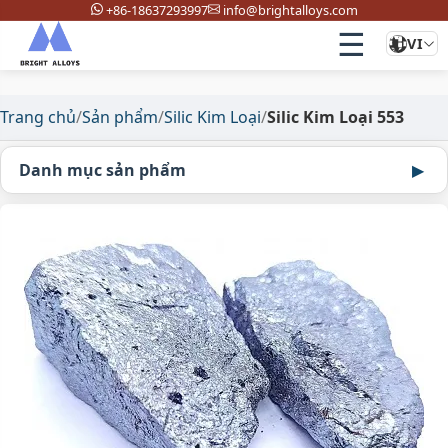
+86-18637293997
info@brightalloys.com
☰
VI
Trang chủ
/
Sản phẩm
/
Silic Kim Loại
/
Silic Kim Loại 553
Danh mục sản phẩm