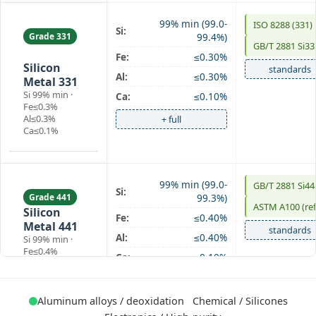
99% min (99.0-
ISO 8288 (331)
Si:
Grade 331
99.4%)
GB/T 2881 Si33
chemical
Fe:
≤0.30%
Silicon
standards
Al:
≤0.30%
Metal 331
Si 99% min ·
Ca:
≤0.10%
Fe≤0.3%
Al≤0.3%
+ full
Ca≤0.1%
99% min (99.0-
GB/T 2881 Si44
Si:
Grade 441
99.3%)
ASTM A100 (ref
Silicon
Fe:
≤0.40%
Metal 441
standards
Al:
≤0.40%
Si 99% min ·
Fe≤0.4%
Ca:
≤0.10%
Al≤0.4%
Ca≤0.1%
+ full
Aluminum alloys / deoxidation
Chemical / Silicones