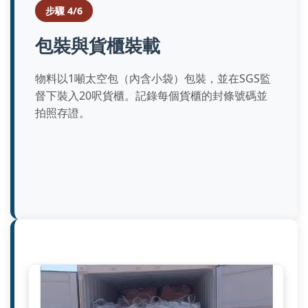
步驟 4/6
包裝與貨櫃裝載
物料以1噸太空包（內含小袋）包裝，並在SGS監
督下裝入20呎貨櫃。記錄每個貨櫃的封條號碼並
拍照存證。