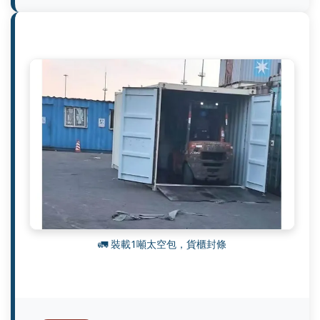
🚛 裝載1噸太空包，貨櫃封條