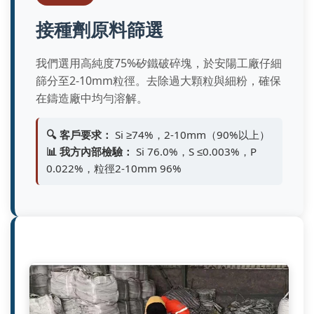
接種劑原料篩選
我們選用高純度75%矽鐵破碎塊，於安陽工廠仔細
篩分至2-10mm粒徑。去除過大顆粒與細粉，確保
在鑄造廠中均勻溶解。
🔍 客戶要求：
Si ≥74%，2-10mm（90%以上）
📊 我方內部檢驗：
Si 76.0%，S ≤0.003%，P
0.022%，粒徑2-10mm 96%