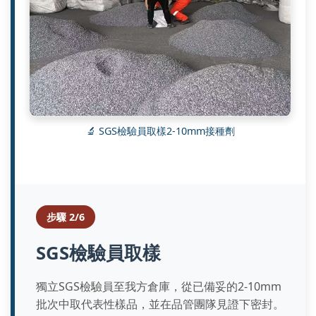
🔬 SGS檢驗員取樣2-10mm接種劑
步驟 2/6
SGS檢驗員取樣
獨立SGS檢驗員至我方倉庫，從已備妥的2-10mm
批次中取代表性樣品，並在品管團隊見證下密封。