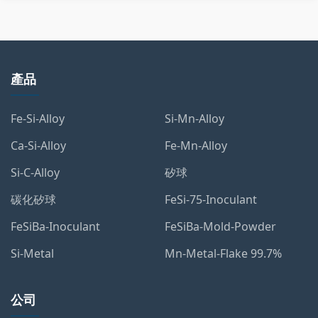
產品
Fe-Si-Alloy
Si-Mn-Alloy
Ca-Si-Alloy
Fe-Mn-Alloy
Si-C-Alloy
矽球
碳化矽球
FeSi-75-Inoculant
FeSiBa-Inoculant
FeSiBa-Mold-Powder
Si-Metal
Mn-Metal-Flake 99.7%
公司