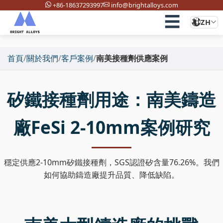
+86-18637293997
info@brightalloys.com
☰
ZH
首頁
/
關於我們
/
客戶案例
/
南美接種劑供應案例
矽鐵接種劑用途：南美鑄造
廠FeSi 2-10mm案例研究
穩定供應2-10mm矽鐵接種劑，SGS認證矽含量76.26%。我們
如何協助鑄造廠提升品質、降低缺陷。