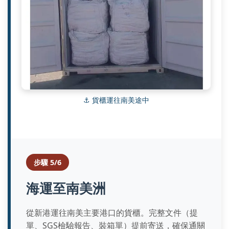
⚓ 貨櫃運往南美途中
步驟 5/6
海運至南美洲
從新港運往南美主要港口的貨櫃。完整文件（提
單、SGS檢驗報告、裝箱單）提前寄送，確保通關