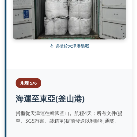
⚓ 貨櫃於天津港裝載
步驟 5/6
海運至東亞(釜山港)
貨櫃從天津運往韓國釜山。航程4天；所有文件(提
單、SGS證書、裝箱單)提前發送以利順利通關。