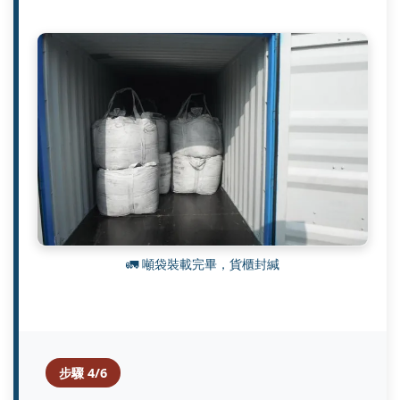
🚛 噸袋裝載完畢，貨櫃封緘
步驟 4/6