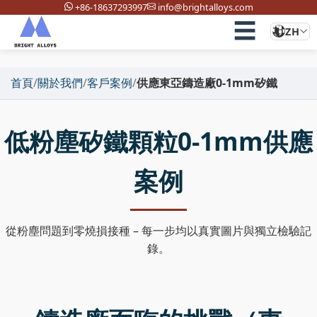
+86-18637293997
info@brightalloys.com
☰
ZH
首頁
/
關於我們
/
客戶案例
/
供應東亞鑄造廠0-1mm矽鐵
低粉塵矽鐵顆粒0-1mm供應
案例
從粉塵問題到零燒損接種 – 每一步均以真實圖片與獨立檢驗記
錄。