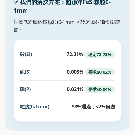
✅ 我們的解決方案：超潔淨FeSi顆粒0-
1mm
供應低粉塵矽鐵顆粒(0-1mm, <2%粉塵)並附SGS證
書：
矽(Si)
72.21%
穩定72-73%
硫(S)
0.003%
要求≤0.02%
磷(P)
0.024%
要求≤0.04%
粒度(0-1mm)
98%通過，<2%粉塵