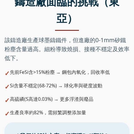
鑄造廠面臨的挑戰（東
亞）
該鑄造廠生產球墨鑄鐵件，但進廠的0-1mm矽鐵
粉塵含量過高。細粉導致燒損、接種不穩定及效率
低下。
先前FeSi含>15%粉塵 → 鋼包內氧化，回收率低
Si含量不穩定(68-72%) → 球化率與硬度波動
高硫磷(S高達0.03%) → 更多浮渣與廢品
生產良率約82%，需頻繁調整添加量