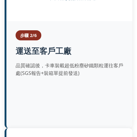
步驟 2/6
運送至客戶工廠
品質確認後，卡車裝載超低粉塵矽鐵顆粒運往客戶
處(SGS報告+裝箱單提前發送)