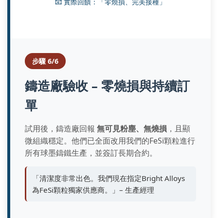
📧 實際回饋：「零燒損、完美接種」
步驟 6/6
鑄造廠驗收 – 零燒損與持續訂
單
試用後，鑄造廠回報
無可見粉塵、無燒損
，且顯
微組織穩定。他們已全面改用我們的FeSi顆粒進行
所有球墨鑄鐵生產，並簽訂長期合約。
「清潔度非常出色。我們現在指定Bright Alloys
為FeSi顆粒獨家供應商。」– 生產經理