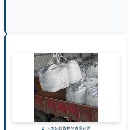
🔬 卡車裝載貨物於倉庫待運