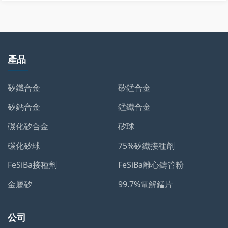
產品
矽鐵合金
矽錳合金
矽鈣合金
錳鐵合金
碳化矽合金
矽球
碳化矽球
75%矽鐵接種劑
FeSiBa接種劑
FeSiBa離心鑄管粉
金屬矽
99.7%電解錳片
公司