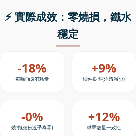
⚡ 實際成效：零燒損，鐵水
穩定
-18%
+9%
每噸FeSi消耗量
鑄件良率(浮渣減少)
-0%
+12%
燒損(細粉近乎為零)
球墨數量一致性