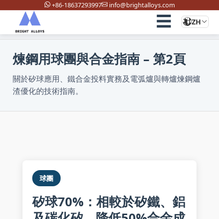
+86-18637293997
info@brightalloys.com
☰
ZH
首頁
/
新聞與活動
/
鋼鐵技術
煉鋼用球團與合金指南 – 第2頁
關於矽球應用、鐵合金投料實務及電弧爐與轉爐煉鋼爐
渣優化的技術指南。
球團
矽球70%：相較於矽鐵、鋁
及碳化矽，降低50%合金成