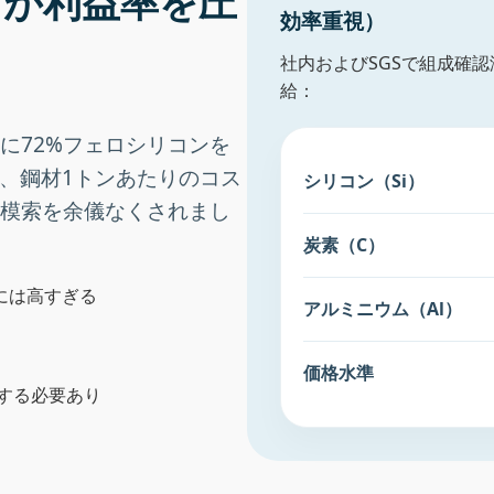
iが利益率を圧
効率重視）
社内およびSGSで組成確認
給：
に72%フェロシリコンを
り、鋼材1トンあたりのコス
シリコン（Si）
模索を余儀なくされまし
炭素（C）
添加には高すぎる
アルミニウム（Al）
価格水準
する必要あり