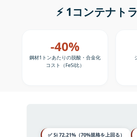
⚡ 1コンテナ
-40%
鋼材1トンあたりの脱酸・合金化
コスト（FeSi比）
✅ Si 72.21%（70%規格を上回る）