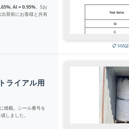
1.65%
,
Al = 0.95%
、Sお
は出荷前にお客様と共有
📋 SGS証
トライアル用
ナに積載。シール番号を
作成しました。