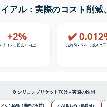
トライアル：実際のコスト削減
+2%
✔️ 0.01
シリコン歩留まり向上
最終Sレベル（従来と同
⚙️ シリコンブリケット70% – 実際の性能
✅ C 1.65%（脱酸に有益）
✅ Al 0.95%（低残留）