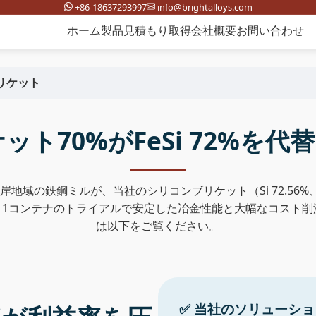
+86-18637293997
info@brightalloys.com
ホーム
製品
見積もり取得
会社概要
お問い合わせ
リケット
ト70%がFeSi 72%を
岸地域の鉄鋼ミルが、当社のシリコンブリケット（Si 72.56%、C 1.
。1コンテナのトライアルで安定した冶金性能と大幅なコスト
は以下をご覧ください。
✅ 当社のソリューシ