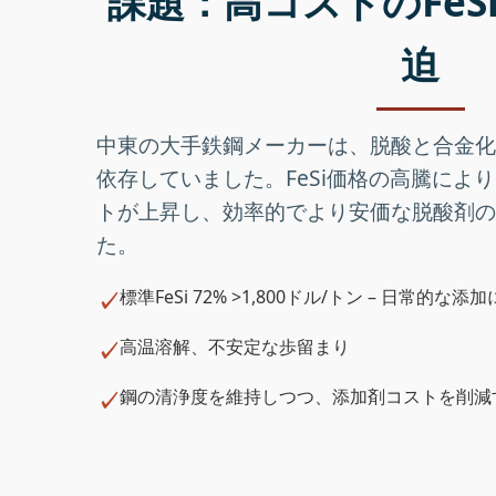
課題：高コストのFeS
迫
中東の大手鉄鋼メーカーは、脱酸と合金化
依存していました。FeSi価格の高騰によ
トが上昇し、効率的でより安価な脱酸剤の
た。
標準FeSi 72% >1,800ドル/トン – 日常的な
高温溶解、不安定な歩留まり
鋼の清浄度を維持しつつ、添加剤コストを削減