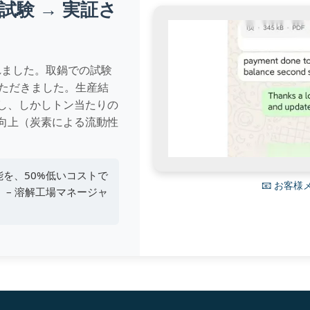
試験 → 実証さ
れました。取鍋での試験
いただきました。生産結
し、しかしトン当たりの
向上（炭素による流動性
能を、50%低いコストで
📧 お客
 – 溶解工場マネージャ