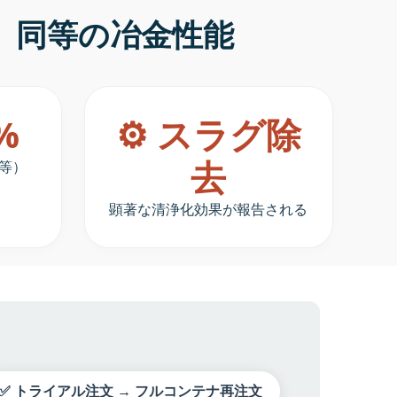
、同等の冶金性能
2%
⚙️ スラグ除
去
等）
顕著な清浄化効果が報告される
✅ トライアル注文 → フルコンテナ再注文