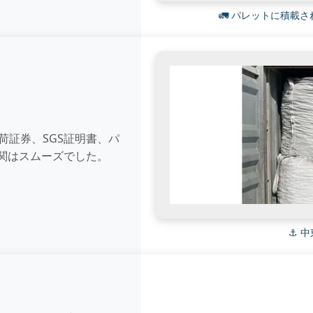
🚛 パレットに積載
船荷証券、SGS証明書、パ
関はスムーズでした。
⚓ 