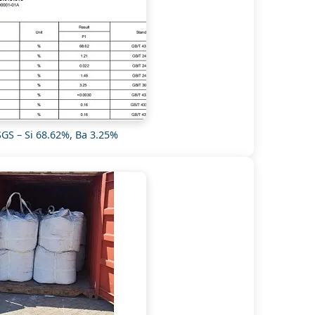
 SGS – Si 68.62%, Ba 3.25%