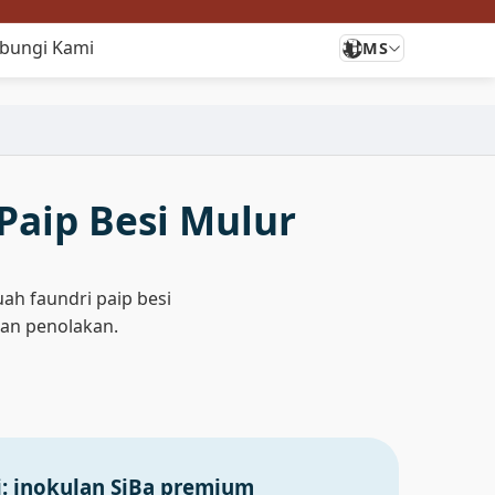
bungi Kami
MS
Paip Besi Mulur
ah faundri paip besi
an penolakan.
: inokulan SiBa premium