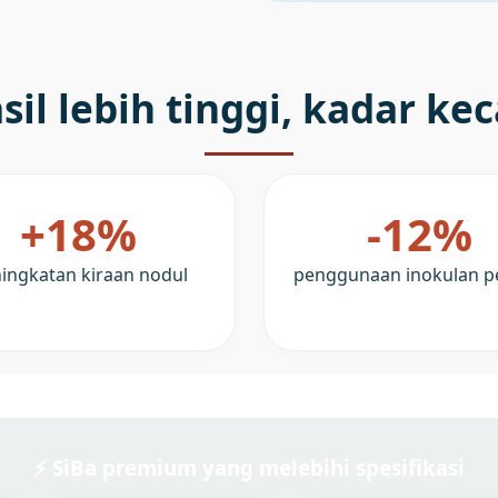
sil lebih tinggi, kadar ke
+18%
-12%
ingkatan kiraan nodul
penggunaan inokulan p
⚡ SiBa premium yang melebihi spesifikasi