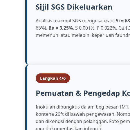
Sijil SGS Dikeluarkan
Analisis makmal SGS mengesahkan:
Si = 6
65%),
Ba = 3.25%
, S 0.001%, P 0.022%, Ca 
memenuhi atau melebihi keperluan faundr
Langkah 4/6
Pemuatan & Pengedap K
Inokulan dibungkus dalam beg besar 1MT,
kontena 20ft di bawah pengawasan. Nomb
dan dikongsi dengan pelanggan. Foto pe
mendokumentasikan integriti.