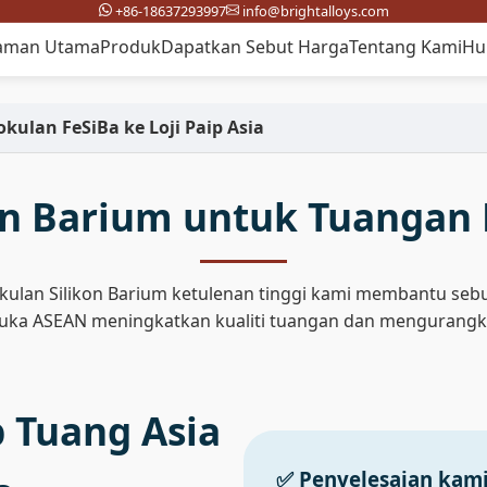
+86-18637293997
info@brightalloys.com
aman Utama
Produk
Dapatkan Sebut Harga
Tentang Kami
Hu
okulan FeSiBa ke Loji Paip Asia
on Barium untuk Tuangan 
kulan Silikon Barium ketulenan tinggi kami membantu sebu
uka ASEAN meningkatkan kualiti tuangan dan mengurangk
p Tuang Asia
✅ Penyelesaian kami