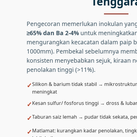
Tenggar
Pengecoran memerlukan inokulan yan
≥65% dan Ba 2-4%
untuk meningkatkan
mengurangkan kecacatan dalam paip b
1000mm). Pembekal sebelumnya membe
konsisten menyebabkan sejuk, kiraan n
penolakan tinggi (>11%).
Silikon & barium tidak stabil → mikrostruktu
meningkat
Kesan sulfur/ fosforus tinggi → dross & lub
Taburan saiz lemah → pudar tidak sekata, p
Matlamat: kurangkan kadar penolakan, tingka