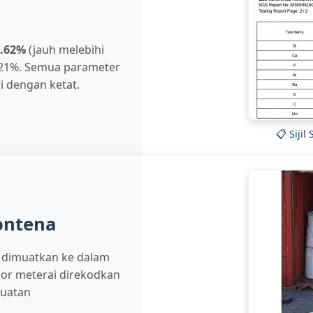
8.62%
(jauh melebihi
1.21%. Semua parameter
i dengan ketat.
📋 Sijil
ontena
 dimuatkan ke dalam
or meterai direkodkan
muatan