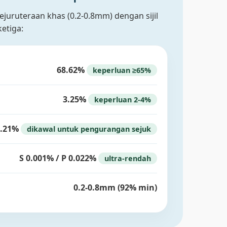
ejuruteraan khas (0.2-0.8mm) dengan sijil
ketiga:
68.62%
keperluan ≥65%
3.25%
keperluan 2-4%
1.21%
dikawal untuk pengurangan sejuk
S 0.001% / P 0.022%
ultra-rendah
0.2-0.8mm (92% min)