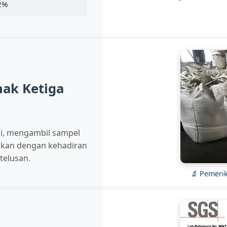
22%
hak Ketiga
i, mengambil sampel
kukan dengan kehadiran
telusan.
🔬 Pemeri