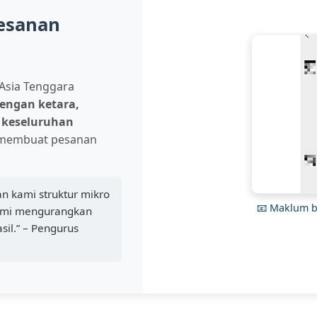
Pesanan
 Asia Tenggara
dengan ketara,
 keseluruhan
 membuat pesanan
an kami struktur mikro
📧 Maklum b
 Kami mengurangkan
il.” – Pengurus