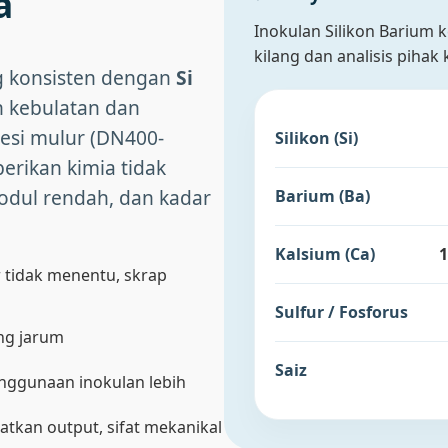
a
Inokulan Silikon Barium k
kilang dan analisis pihak 
g konsisten dengan
Si
 kebulatan dan
esi mulur (DN400-
Silikon (Si)
rikan kimia tidak
odul rendah, dan kadar
Barium (Ba)
Kalsium (Ca)
r tidak menentu, skrap
Sulfur / Fosforus
ang jarum
Saiz
enggunaan inokulan lebih
tkan output, sifat mekanikal