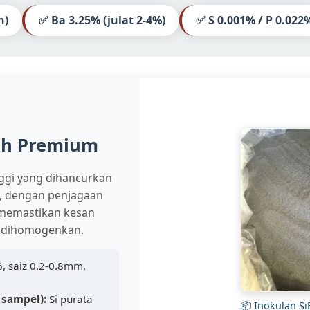
n)
✅ Ba 3.25% (julat 2-4%)
✅ S 0.001% / P 0.022
ah Premium
nggi yang dihancurkan
m, dengan penjagaan
 memastikan kesan
k dihomogenkan.
, saiz 0.2-0.8mm,
 sampel):
Si purata
📦 Inokulan Si