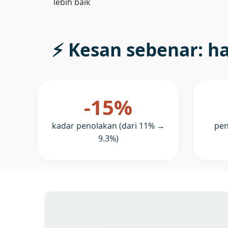
lebih baik
⚡ Kesan sebenar: ha
-15%
kadar penolakan (dari 11% →
pen
9.3%)