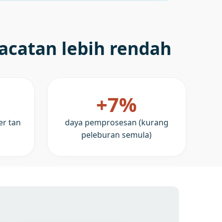
cacatan lebih rendah
+7%
er tan
daya pemprosesan (kurang
peleburan semula)