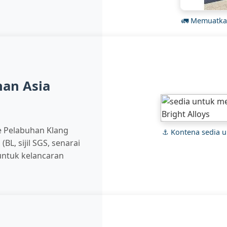
🚛 Memuatka
han Asia
ke Pelabuhan Klang
⚓ Kontena sedia u
L, sijil SGS, senarai
untuk kelancaran