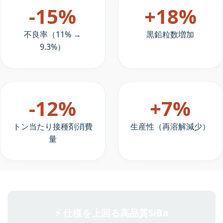
-15%
+18%
不良率（11% →
黒鉛粒数増加
9.3%）
-12%
+7%
トン当たり接種剤消費
生産性（再溶解減少）
量
⚡ 仕様を上回る高品質SiBa