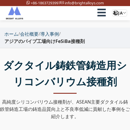
+86-18637293997
info@brightalloys.com
☰
JA
ホーム
/
会社概要
/
導入事例
/
アジアのパイプ工場向けFeSiBa接種剤
ダクタイル鋳鉄管鋳造用シ
リコンバリウム接種剤
高純度シリコンバリウム接種剤が、ASEAN主要ダクタイル鋳
鉄管鋳造工場の鋳造品質向上と不良率低減に貢献した事例をご
紹介します。