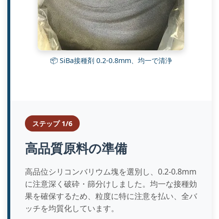
📦 SiBa接種剤 0.2-0.8mm、均一で清浄
ステップ 1/6
高品質原料の準備
高品位シリコンバリウム塊を選別し、0.2-0.8mm
に注意深く破砕・篩分けしました。均一な接種効
果を確保するため、粒度に特に注意を払い、全バ
ッチを均質化しています。