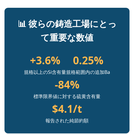
📊 彼らの鋳造工場にとっ
て重要な数値
+3.6%
0.25%
規格以上のSi含有量
規格範囲内の追加Ba
-84%
標準限界値に対する硫黄含有量
$4.1/t
報告された純節約額