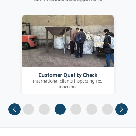
Customer Quality Check
International clients inspecting FeSi
inoculant
Slide 1
Slide 2
Slide 3
Slide 4 (current)
Slide 5
Slide 6