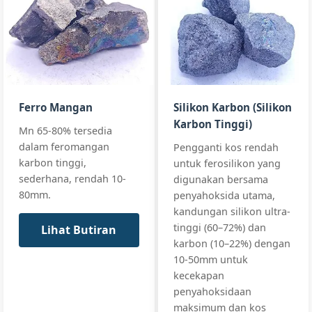
C0.1
GB/T 2272-202
Si:
83-87%
Steel
ISO 5445:2020
C:
≤0.05%
Ferro
All standards
Al:
≤0.5%
Silicon
Ferro Mangan
Silikon Karbon (Silikon
85%
Karbon Tinggi)
+3 more
Mn 65-80% tersedia
FeSi85, FeSi85-
C0.05
dalam feromangan
Pengganti kos rendah
karbon tinggi,
untuk ferosilikon yang
sederhana, rendah 10-
digunakan bersama
80mm.
penyahoksida utama,
Si:
76-79%
Premium Grad
Specialty
Spec
kandungan silikon ultra-
Al:
≤0.01%
High
tinggi (60–72%) dan
Lihat Butiran
Custom
C:
≤0.02%
Purity
karbon (10–22%) dengan
Specifications
Ferro
+3 more
10-50mm untuk
Silicon
All standards
kecekapan
GC-
FeSi75Ti0.02B,
penyahoksidaan
GC-
maksimum dan kos