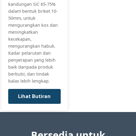
kandungan SiC 65-75%
dalam bentuk briket 10-
50mm, untuk
Si:
74-76%
Special Steel
mengurangkan kos dan
Steel
Grade
C:
≤0.05%
meningkatkan
Specialty
Ultra-low C Sp
Al:
≤0.8%
kecekapan,
Ferro
mengurangkan habuk.
Silicon
All standards
+3 more
75%
Kadar pelarutan dan
(Special
penyerapan yang lebih
Steel)
baik daripada produk
FeSi75-SS,
berbutir, dan tindak
FeSi75-ULC
balas lebih lengkap.
Lihat Butiran
Si:
84-86%
High Purity Sp
Specialty
Al:
≤0.3%
Research Grad
Ferro
C:
≤0.03%
Silicon
All standards
85% (High
+3 more
Purity)
Bersedia untuk
HP-FeSi85,