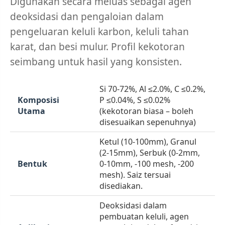
Digunakan secara meluas sebagai agen
deoksidasi dan pengaloian dalam
pengeluaran keluli karbon, keluli tahan
karat, dan besi mulur. Profil kekotoran
seimbang untuk hasil yang konsisten.
Si 70-72%, Al ≤2.0%, C ≤0.2%,
Komposisi
P ≤0.04%, S ≤0.02%
Utama
(kekotoran biasa – boleh
disesuaikan sepenuhnya)
Ketul (10-100mm), Granul
(2-15mm), Serbuk (0-2mm,
Bentuk
0-10mm, -100 mesh, -200
mesh). Saiz tersuai
disediakan.
Deoksidasi dalam
pembuatan keluli, agen