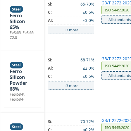
GB/T 2272-202
Si:
65-70%
Steel
ISO 5445:2020
C:
≤0.5%
Ferro
All standards
Al:
≤3.0%
Silicon
65%
+3 more
FeSi65, FeSi65-
C2.0
GB/T 2272-202
Si:
68-71%
Steel
ISO 5445:2020
Al:
≤2.0%
Ferro
All standards
C:
≤0.5%
Silicon
Powder
+3 more
68%
FeSi68-P,
FeSi68-F
GB/T 2272-202
Si:
70-72%
Steel
ISO 5445:2020
C:
≤0.2%