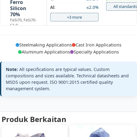
Ferro
All standards
Al:
≤2.0%
Silicon
70%
+3 more
FeSi70, FeSi70-
C1.0
Steelmaking Applications
Cast Iron Applications
GB/T 2272-202
Si:
72-74%
Aluminum Applications
Specialty Applications
Steel
ISO 5445:2020
C:
≤0.2%
Ferro
All standards
Al:
≤2.0%
Silicon
Note:
All specifications are typical values. Custom
72%
compositions and sizes available. Technical datasheets and
+3 more
FeSi72, FeSi72-
MSDS upon request. ISO 9001:2015 certified quality
C0.2
management system.
GB/T 2272-202
Si:
75-80%
Steel
ISO 5445:2020
C:
≤0.2%
Produk Berkaitan
Ferro
All standards
Al:
≤1.5%
Silicon
75%
+3 more
FeSi75, FeSi75-