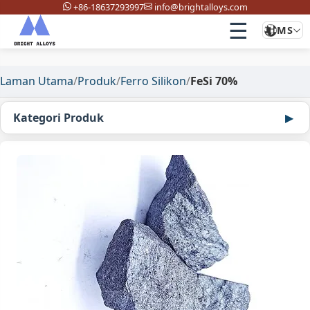
+86-18637293997
info@brightalloys.com
☰
MS
Laman Utama
/
Produk
/
Ferro Silikon
/
FeSi 70%
Kategori Produk