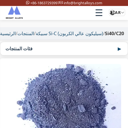
+86-18637293997
info@brightalloys.com
☰
AR
Si40/C20
/
سبيكة Si-C (سيليكون عالي الكربون)
/
المنتجات
/
الرئيسية
فئات المنتجات