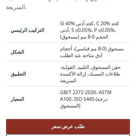
السريعة.
Si 40% كحد أدنى، C 20% كحد
أدنى، S ≤0.05%، P ≤0.05%،
التركيب الرئيسي
الحجم 0-8 مم (مسحوق)
مسحوق (0-8 مم قياسي)، أحجام
الشكل
أدق متاحة عند الطلب
حقن المسحوق، التلبيد، القولبة،
طلاءات المسبك، إزالة الأكسدة
التطبيق
السريعة
GB/T 2272-2020، ASTM
A100، ISO 5445 (درجة
المعيار
المسحوق)
طلب عرض سعر