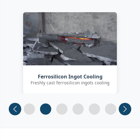
Customer Quality Check
International clients inspecting FeSi
inoculant
Slide 1
Slide 2
Slide 3 (current)
Slide 4
Slide 5
Slide 6