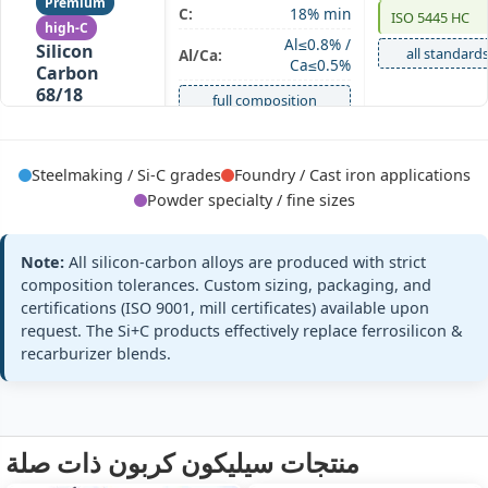
Premium
C:
18% min
ISO 5445 HC
high‑C
Al≤0.8% /
Silicon
all standard
Al/Ca:
Ca≤0.5%
Carbon
68/18
full composition
Si68 C18 ·
extra carbon
Steelmaking / Si-C grades
Foundry / Cast iron applications
Powder specialty / fine sizes
Note:
All silicon‑carbon alloys are produced with strict
composition tolerances. Custom sizing, packaging, and
Si:
55% min (54‑57%)
powder spec
powder
S55C20
certifications (ISO 9001, mill certificates) available upon
C:
20% ±1%
Silicon
request. The Si+C products effectively replace ferrosilicon &
custom injecti
Size:
0‑8mm powder
Carbon
recarburizer blends.
55/20
standards
composition + size
Si55 C20 · fine
powder
0‑8mm
منتجات سيليكون كربون ذات صلة