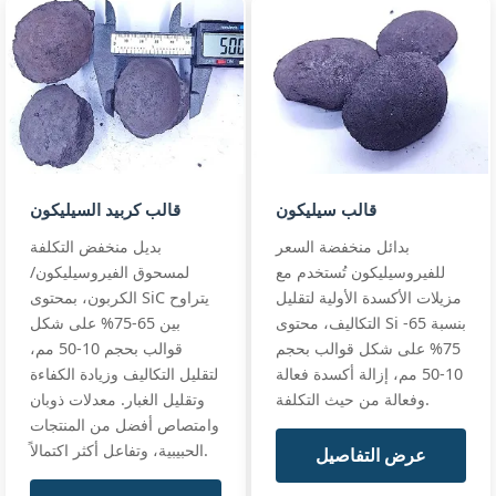
Si:
40% min (39‑42%)
economy SiC4
foundry
C:
20% ±1%
custom blend
powder
Size:
0‑8mm (bulk)
Silicon
standards
Carbon
full data
40/20
Si40 C20 ·
0‑8mm
powder
قالب سيليكون
قالب كربيد السيليكون
بدائل منخفضة السعر
بديل منخفض التكلفة
للفيروسيليكون تُستخدم مع
لمسحوق الفيروسيليكون/
مزيلات الأكسدة الأولية لتقليل
الكربون، بمحتوى SiC يتراوح
التكاليف، محتوى Si بنسبة 65-
بين 65-75% على شكل
75% على شكل قوالب بحجم
قوالب بحجم 10-50 مم،
10-50 مم، إزالة أكسدة فعالة
لتقليل التكاليف وزيادة الكفاءة
وفعالة من حيث التكلفة.
وتقليل الغبار. معدلات ذوبان
وامتصاص أفضل من المنتجات
الحبيبية، وتفاعل أكثر اكتمالاً.
عرض التفاصيل