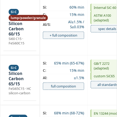
Si:
60% min
Internal SiC‑60
Si-C
C:
15% min
ASTM A100
lump/powder/granule
(adapted)
Al≤1.5% /
Silicon
Al/S:
S≤0.03%
Carbon
spec details
60/15
+ full composition
Si60 C15 ·
FeSi60C15
Si:
65% min (65‑67%)
GB/T 2272
Si-C
(adapted)
C:
15% min
Silicon
custom SiC65
Al:
≤1.5%
Carbon
65/15
all standard
full composition
FeSi65C15 · HC
silicon‑carbon
Si:
68% min (68‑72%)
EN 13244 (mod