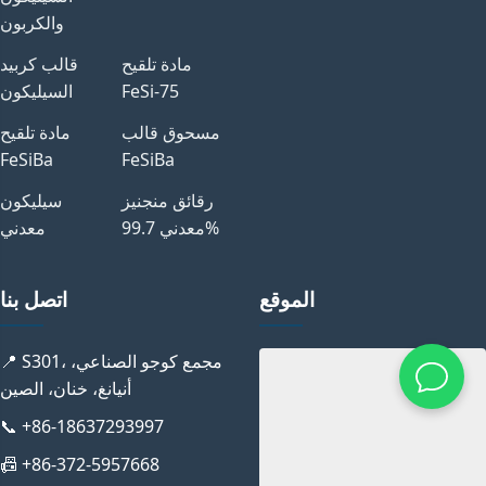
والكربون
مادة تلقيح
قالب كربيد
FeSi-75
السيليكون
مسحوق قالب
مادة تلقيح
FeSiBa
FeSiBa
رقائق منجنيز
سيليكون
معدني 99.7%
معدني
الموقع
اتصل بنا
📍 S301، مجمع كوجو الصناعي،
أنيانغ، خنان، الصين
📞 +86-18637293997
📠 +86-372-5957668