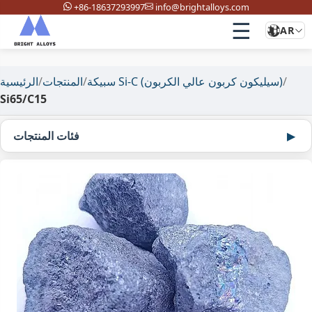
+86-18637293997
info@brightalloys.com
☰
AR
/
سبيكة Si-C (سيليكون كربون عالي الكربون)
/
المنتجات
/
الرئيسية
Si65/C15
فئات المنتجات