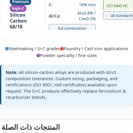
Premium
C:
18% min
ISO 5445 HC
high‑C
Al≤0.8% /
Silicon
all standard
Al/Ca:
Ca≤0.5%
Carbon
68/18
full composition
Si68 C18 ·
extra carbon
Steelmaking / Si-C grades
Foundry / Cast iron applications
Powder specialty / fine sizes
Note:
All silicon‑carbon alloys are produced with strict
composition tolerances. Custom sizing, packaging, and
Si:
55% min (54‑57%)
powder spec
powder
S55C20
certifications (ISO 9001, mill certificates) available upon
C:
20% ±1%
Silicon
request. The Si+C products effectively replace ferrosilicon &
custom injecti
Size:
0‑8mm powder
Carbon
recarburizer blends.
55/20
standards
composition + size
Si55 C20 · fine
powder
0‑8mm
المنتجات ذات الصلة