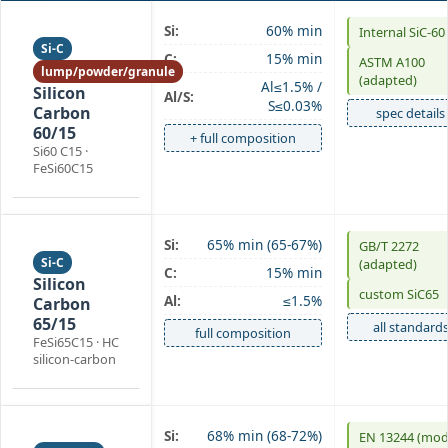
Si:
60% min
Internal SiC‑60
Si-C
C:
15% min
ASTM A100
lump/powder/granule
(adapted)
Al≤1.5% /
Silicon
Al/S:
S≤0.03%
Carbon
spec details
60/15
+ full composition
Si60 C15 ·
FeSi60C15
Si:
65% min (65‑67%)
GB/T 2272
Si-C
(adapted)
C:
15% min
Silicon
custom SiC65
Al:
≤1.5%
Carbon
65/15
all standard
full composition
FeSi65C15 · HC
silicon‑carbon
Si:
68% min (68‑72%)
EN 13244 (mod