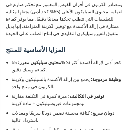
ومصادر الكربون في أفران القوس المغمور مع تحكم صارم في
العملية. محتوى السيليكون الأعلى (65% كحد أدنى) يجعلها مثالية
للتطبيقات التي تتطلب تحكمًا معدنيًا دقيقًا، مما يوفر كفاءة
ممتازة في إزالة الأكسدة مع توفير الكربنة المتزامنة. إنها بديل
متفوق للفيروسيليكون التقليدي في إنتاج الصلب عالي الجودة.
المزايا الأساسية للمنتج
محتوى سيليكون معزز:
65% Si كحد أدنى لإزالة أكسدة أكثر
كفاءة وسبك دقيق.
وظيفة مزدوجة:
يجمع بين إزالة الأكسدة بالسيليكون وكربنة
الكربون في منتج واحد.
توفير في التكاليف:
ميزة كبيرة في التكلفة مقارنة
بمجموعات فيروسيليكون + مادة كربنة.
ذوبان سريع:
كثافة محسنة تضمن ذوبانًا سريعًا ومعدلات
استرداد عالية.
تحجيم مخصص:
متوفر في كتل أو حبيبات أو مسحوق