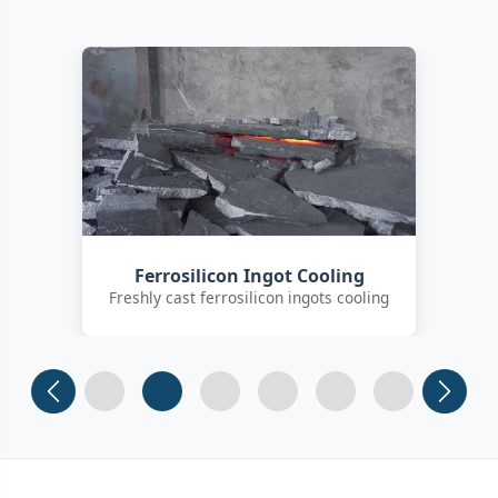
Customer Quality Check
International clients inspecting FeSi
inoculant
Slide 1
Slide 2
Slide 3 (current)
Slide 4
Slide 5
Slide 6