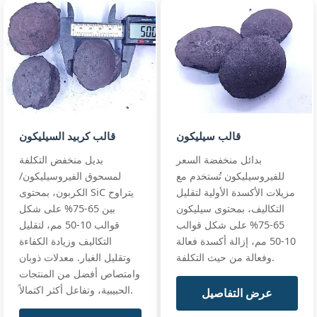
Si:
40% min (39‑42%)
economy SiC4
foundry
C:
20% ±1%
custom blend
powder
Size:
0‑8mm (bulk)
Silicon
standards
Carbon
full data
40/20
Si40 C20 ·
0‑8mm
powder
قالب سيليكون
قالب كربيد السيليكون
بدائل منخفضة السعر
بديل منخفض التكلفة
للفيروسيليكون تُستخدم مع
لمسحوق الفيروسيليكون/
مزيلات الأكسدة الأولية لتقليل
الكربون، بمحتوى SiC يتراوح
التكاليف، بمحتوى سيليكون
بين 65-75% على شكل
65-75% على شكل قوالب
قوالب 10-50 مم، لتقليل
10-50 مم، إزالة أكسدة فعالة
التكاليف وزيادة الكفاءة
وفعالة من حيث التكلفة.
وتقليل الغبار. معدلات ذوبان
وامتصاص أفضل من المنتجات
الحبيبية، وتفاعل أكثر اكتمالاً.
عرض التفاصيل