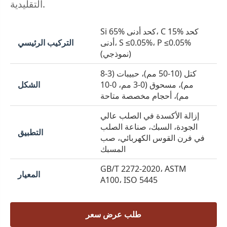
التقليدية.
Si 65% كحد أدنى، C 15% كحد
أدنى، S ≤0.05%، P ≤0.05%
التركيب الرئيسي
(نموذجي)
كتل (10-50 مم)، حبيبات (3-8
مم)، مسحوق (0-3 مم، 0-10
الشكل
مم)، أحجام مخصصة متاحة
إزالة الأكسدة في الصلب عالي
الجودة، السبك، صناعة الصلب
التطبيق
في فرن القوس الكهربائي، صب
المسبك
GB/T 2272-2020، ASTM
المعيار
A100، ISO 5445
طلب عرض سعر