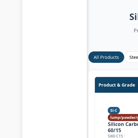
Si
P
All Products
Ste
Product & Grade
Si-C
lump/powder/
Silicon Car
60/15
Si60 C15 ·