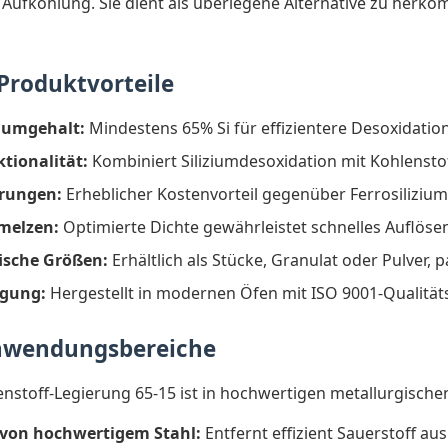
r Aufkohlung. Sie dient als überlegene Alternative zu herk
Produktvorteile
ziumgehalt:
Mindestens 65% Si für effizientere Desoxidatio
tionalität:
Kombiniert Siliziumdesoxidation mit Kohlensto
rungen:
Erheblicher Kostenvorteil gegenüber Ferrosiliziu
melzen:
Optimierte Dichte gewährleistet schnelles Auflös
ische Größen:
Erhältlich als Stücke, Granulat oder Pulver,
rgung:
Hergestellt in modernen Öfen mit ISO 9001-Qualit
nwendungsbereiche
lenstoff-Legierung 65-15 ist in hochwertigen metallurgisch
 von hochwertigem Stahl:
Entfernt effizient Sauerstoff a