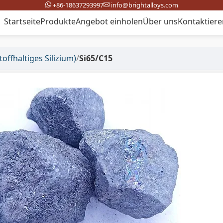
+86-18637293997
info@brightalloys.com
Startseite
Produkte
Angebot einholen
Über uns
Kontaktiere
offhaltiges Silizium)
/
Si65/C15