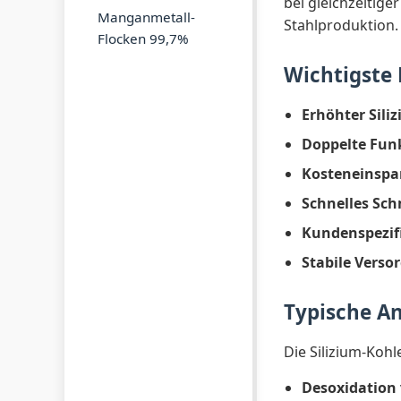
bei gleichzeitige
Manganmetall-
Stahlproduktion.
Flocken 99,7%
Wichtigste 
Erhöhter Sili
Doppelte Funk
Kosteneinspa
Schnelles Sch
Kundenspezif
Stabile Verso
Typische A
Die Silizium-Koh
Desoxidation