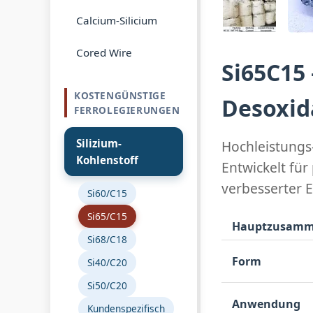
Calcium-Silicium
Cored Wire
Si65C15 
KOSTENGÜNSTIGE
Desoxid
FERROLEGIERUNGEN
Silizium-
Hochleistungs
Kohlenstoff
Entwickelt für
verbesserter 
Si60/C15
Si65/C15
Hauptzusamm
Si68/C18
Form
Si40/C20
Si50/C20
Anwendung
Kundenspezifisch