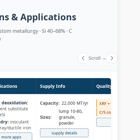
ons & Applications
stom metallurgy · Si 40–68% · C
e
Scroll →
ications
Supply Info
Quality Control
l deoxidation:
Capacity:
22,000 MT/yr
XRF + wet Si
ient substitute
lump 10-80,
C/S combustion
eSi
Sizes:
granule,
dry:
inoculant
QC full
powder
ray/ductile iron
supply details
more apps