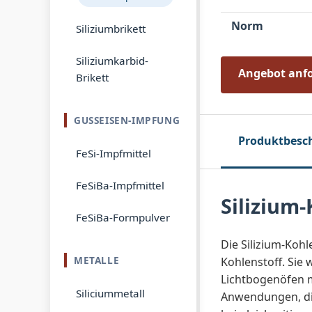
Norm
Siliziumbrikett
Siliziumkarbid-
Angebot anf
Brikett
GUSSEISEN-IMPFUNG
Produktbesc
FeSi-Impfmittel
FeSiBa-Impfmittel
Silizium
FeSiBa-Formpulver
Die Silizium-Koh
METALLE
Kohlenstoff. Sie
Lichtbogenöfen mi
Siliciummetall
Anwendungen, die