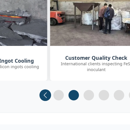
uality Check
SGS On-site Sampling
nts inspecting FeSi
Third-party SGS inspector collectin
ulant
FeSiBa samples
Slide 1
Slide 2
Slide 3 (current)
Slide 4
Slide 