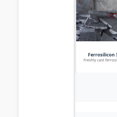
Customer Q
Ferrosilicon Ingot Cooling
International clie
reshly cast ferrosilicon ingots cooling
inoc