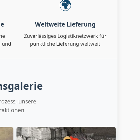
🌍
le
Weltweite Lieferung
ine
Zuverlässiges Logistiknetzwerk für
g und
pünktliche Lieferung weltweit
nsgalerie
rozess, unsere
raktionen