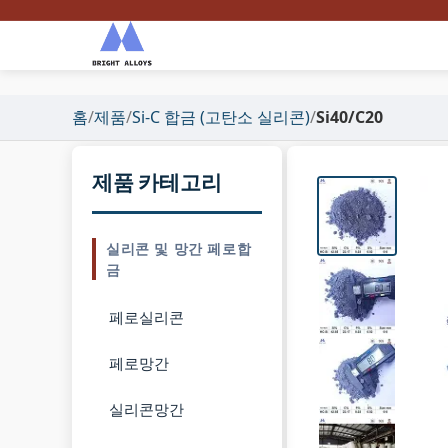
홈
/
제품
/
Si-C 합금 (고탄소 실리콘)
/
Si40/C20
제품 카테고리
실리콘 및 망간 페로합
금
페로실리콘
페로망간
실리콘망간