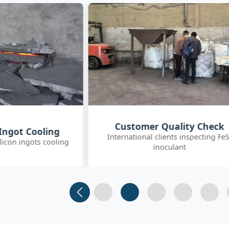
uality Check
SGS On-site Sampling
nts inspecting FeSi
Third-party SGS inspector collectin
ulant
FeSiBa samples
Slide 1
Slide 2
Slide 3 (current)
Slide 4
Slide 