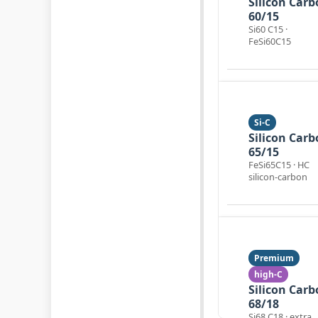
Silicon Car
60/15
Si60 C15 ·
FeSi60C15
Si-C
Silicon Car
65/15
FeSi65C15 · HC
silicon‑carbon
Premium
high‑C
Silicon Car
68/18
Si68 C18 · extra