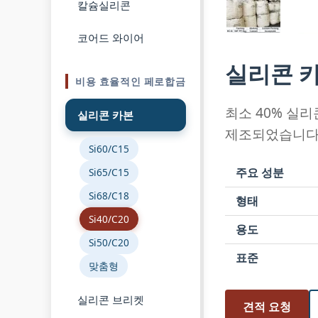
칼슘실리콘
코어드 와이어
실리콘 카본
비용 효율적인 페로합금
최소 40% 실리
실리콘 카본
제조되었습니다.
Si60/C15
주요 성분
Si65/C15
Si68/C18
형태
Si40/C20
용도
Si50/C20
표준
맞춤형
실리콘 브리켓
견적 요청