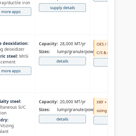
ray/ductile iron
supply details
more apps
e deoxidation:
Capacity:
28,000 MT/yr
OES / XRF
ng deoxidizer
Sizes:
lump/granule/powder
C/S & sizing
ric steel:
MnSi
details
acement
QC
more apps
alty steel:
Capacity:
20,000 MT/yr
XRF + LECO C/S
ltaneous Si/C
Sizes:
lump/granule/powder
sizing certified
tion
details
dry:
QC full
hitizing
ulant