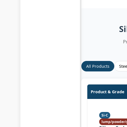
Si
P
All Products
Ste
Product & Grade
Si-C
lump/powder/