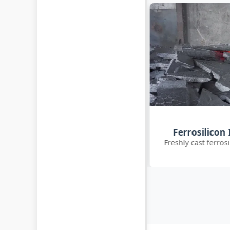
Customer Q
Ferrosilicon Ingot Cooling
International clie
reshly cast ferrosilicon ingots cooling
inoc