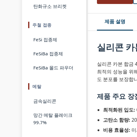
탄화규소 브리켓
제품 설명
주철 접종
FeSi 접종제
실리콘 카본
FeSiBa 접종제
실리콘 카본 합금 
FeSiBa 몰드 파우더
최적의 성능을 위해
도 분포를 보장합니
메탈
제품 주요 장
금속실리콘
최적화된 입도:
망간 메탈 플레이크
고탄소 함량:
2
99.7%
비용 효율성:
미