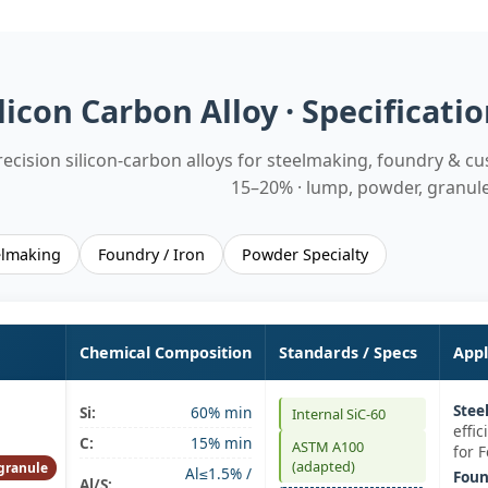
licon Carbon Alloy · Specificati
recision silicon‑carbon alloys for steelmaking, foundry & cu
15–20% · lump, powder, granul
elmaking
Foundry / Iron
Powder Specialty
Chemical Composition
Standards / Specs
Appl
Stee
Si:
60% min
Internal SiC‑60
effic
C:
15% min
ASTM A100
for F
(adapted)
granule
Al≤1.5% /
Foun
Al/S: