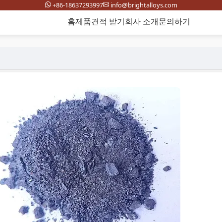
+86-18637293997
info@brightalloys.com
홈
제품
견적 받기
회사 소개
문의하기