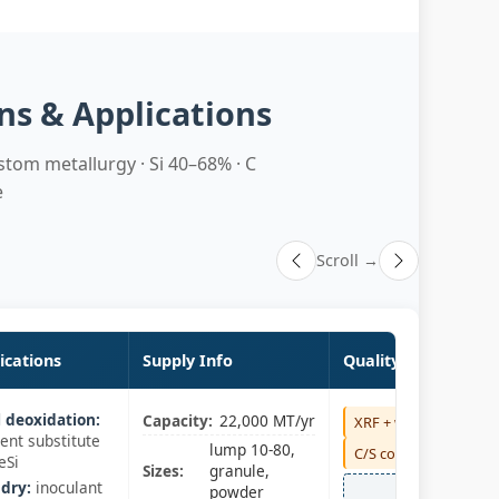
ons & Applications
stom metallurgy · Si 40–68% · C
e
Scroll →
ications
Supply Info
Quality Control
l deoxidation:
Capacity:
22,000 MT/yr
XRF + wet Si
ient substitute
lump 10-80,
C/S combustion
eSi
Sizes:
granule,
dry:
inoculant
QC full
powder