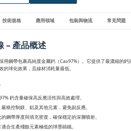
技術規格
應用領域
包裝與物流
常見問題
 – 產品概述
採用鋼帶包裹高純度金屬鈣（Ca≥97%）。它提供了最濃縮的
效的球化效果，且線材消耗量最低。
勢
97% 鈣含量確保高反應活性與高效處理。
：
嚴格控制鎂、鋁及其他元素，避免副反應。
化的鋼帶厚度與填充密度，確保穩定的深層噴射。
常適合生產殘餘元素極低的球墨鑄鐵。