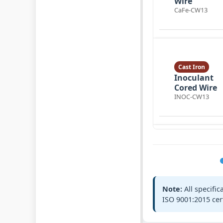
Wire
CaFe-CW13
Cast Iron
Inoculant
Cored Wire
INOC-CW13
Cast Iron
Spheroidizi
Cored Wire
SPH-CW13
Note:
All specifi
ISO 9001:2015 cer