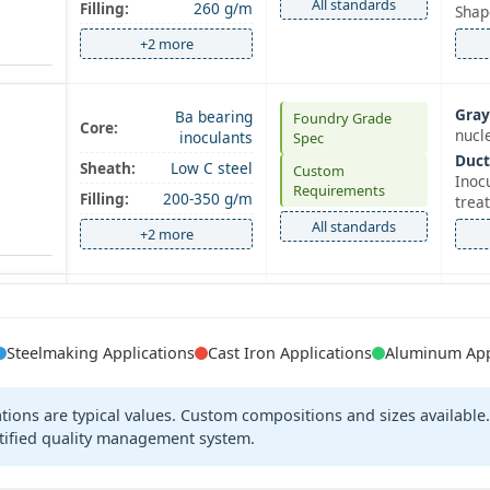
All standards
Filling:
260 g/m
Shap
+2 more
Gray
Ba bearing
Foundry Grade
Core:
nucl
inoculants
Spec
Duct
Sheath:
Low C steel
Custom
Inoc
Requirements
Filling:
200-350 g/m
trea
All standards
+2 more
Duct
Mg5-9%, Si40-
Foundry Grade
Core:
Nodu
45%, Ca
Spec
trea
Steelmaking Applications
Cast Iron Applications
Aluminum App
Sheath:
Low C steel
ng
Custom
ADI:
Requirements
Filling:
200-350 g/m
ducti
cations are typical values. Custom compositions and sizes availab
All standards
+2 more
tified quality management system.