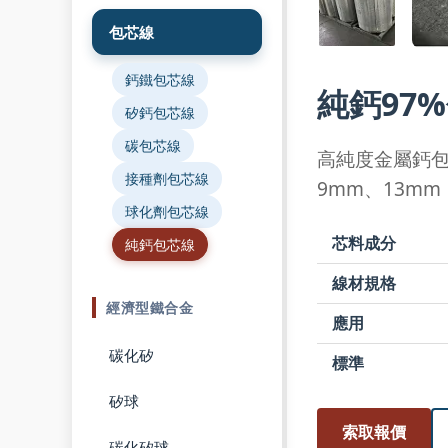
包芯線
鈣鐵包芯線
純鈣97
矽鈣包芯線
碳包芯線
高純度金屬鈣
接種劑包芯線
9mm、13m
球化劑包芯線
芯料成分
純鈣包芯線
線材規格
經濟型鐵合金
應用
碳化矽
標準
矽球
索取報價
碳化矽球