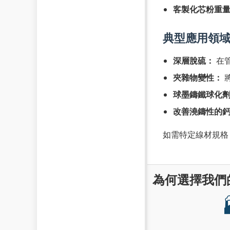
客製化芯粉重
典型應用領
深層脫硫：
在管
夾雜物變性：
將
球墨鑄鐵球化
改善澆鑄性的
如需特定線材規
為何選擇我們