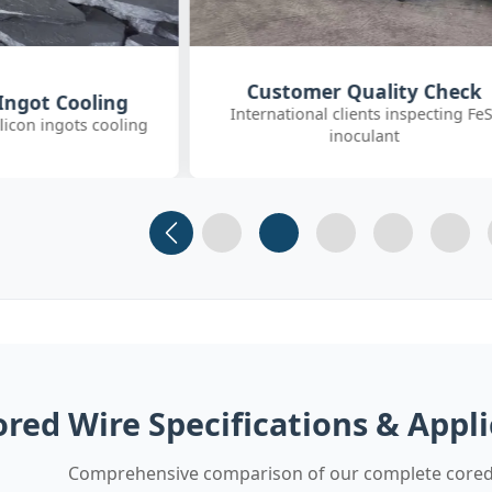
uality Check
SGS On-site Sampling
nts inspecting FeSi
Third-party SGS inspector collectin
ulant
FeSiBa samples
Slide 1
Slide 2
Slide 3 (current)
Slide 4
Slide 
ored Wire Specifications & Appl
Comprehensive comparison of our complete cored