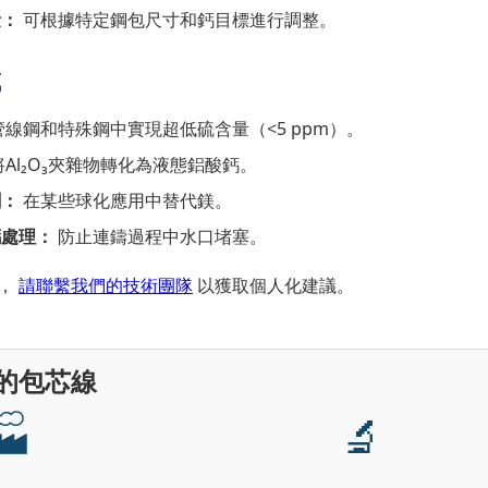
量：
可根據特定鋼包尺寸和鈣目標進行調整。
域
線鋼和特殊鋼中實現超低硫含量（<5 ppm）。
Al₂O₃夾雜物轉化為液態鋁酸鈣。
劑：
在某些球化應用中替代鎂。
鈣處理：
防止連鑄過程中水口堵塞。
格，
請聯繫我們的技術團隊
以獲取個人化建議。
的包芯線
🏭
🔬