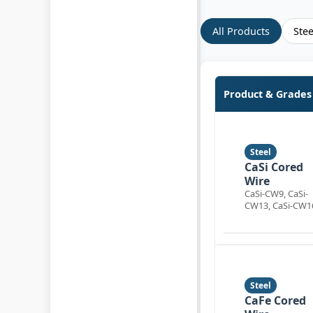
All Products
Ste
Product & Grades
Steel
CaSi Cored
Wire
CaSi-CW9, CaSi-
CW13, CaSi-CW1
Steel
CaFe Cored