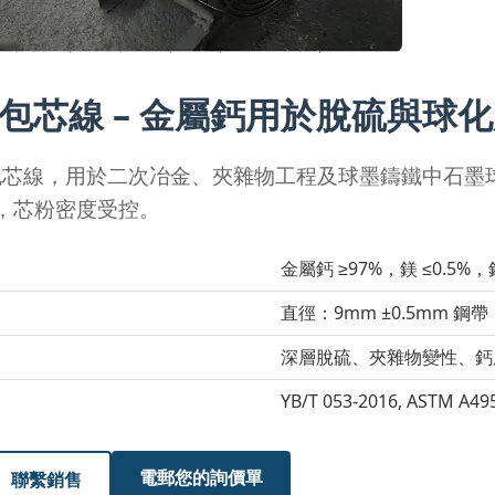
%包芯線 – 金屬鈣用於脫硫與球
包芯線，用於二次冶金、夾雜物工程及球墨鑄鐵中石墨
m，芯粉密度受控。
金屬鈣 ≥97%，鎂 ≤0.5%
直徑：9mm ±0.5mm 鋼帶
深層脫硫、夾雜物變性、鈣
YB/T 053-2016, ASTM A495
電郵您的詢價單
聯繫銷售