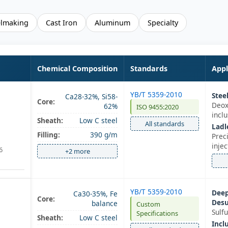
elmaking
Cast Iron
Aluminum
Specialty
Chemical Composition
Standards
Appl
YB/T 5359-2010
Stee
Ca28-32%, Si58-
Core:
Deox
62%
ISO 9455:2020
inclu
Sheath:
Low C steel
All standards
Ladl
Filling:
390 g/m
Prec
injec
6
+2 more
YB/T 5359-2010
Dee
Ca30-35%, Fe
Core:
Desu
balance
Custom
Sulf
Specifications
Sheath:
Low C steel
Incl