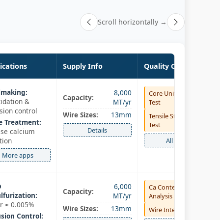
Scroll horizontally →
ications
Supply Info
Quality Control
lmaking:
8,000
Core Uniformity
Capacity:
idation &
MT/yr
Test
sion control
Wire Sizes:
13mm
Tensile Strength
e Treatment:
Test
Details
ise calcium
tion
All tests
More apps
p
6,000
Ca Content
Capacity:
lfurization:
MT/yr
Analysis
ur ≤ 0.005%
Wire Sizes:
13mm
Wire Integrity Test
usion Control: