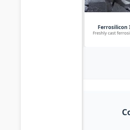
Customer Q
Ferrosilicon Ingot Cooling
International clie
reshly cast ferrosilicon ingots cooling
inoc
C