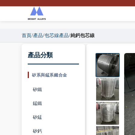
首頁
/
產品
/
包芯線產品
/
純鈣包芯線
產品分類
矽系與錳系鐵合金
矽鐵
錳鐵
矽錳
矽鈣