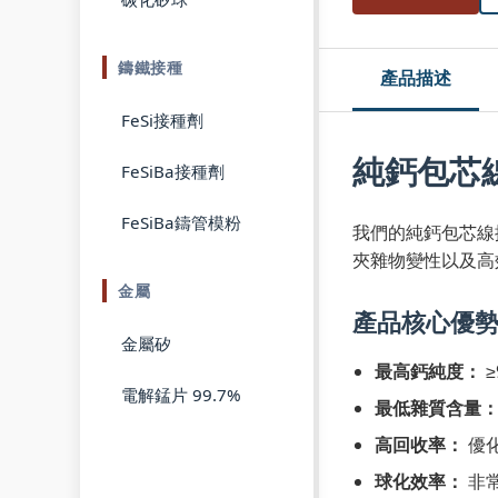
鑄鐵接種
產品描述
FeSi接種劑
純鈣包芯線
FeSiBa接種劑
FeSiBa鑄管模粉
我們的純鈣包芯線
夾雜物變性以及高
金屬
產品核心優
金屬矽
最高鈣純度：
≥
電解錳片 99.7%
最低雜質含量
高回收率：
優
球化效率：
非