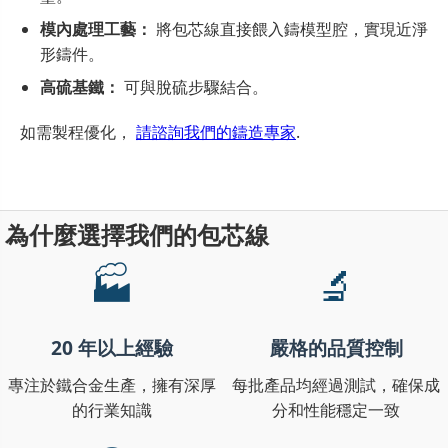
模內處理工藝：
將包芯線直接餵入鑄模型腔，實現近淨
形鑄件。
高硫基鐵：
可與脫硫步驟結合。
如需製程優化，
請諮詢我們的鑄造專家
.
為什麼選擇我們的包芯線
🏭
🔬
20 年以上經驗
嚴格的品質控制
專注於鐵合金生產，擁有深厚
每批產品均經過測試，確保成
的行業知識
分和性能穩定一致