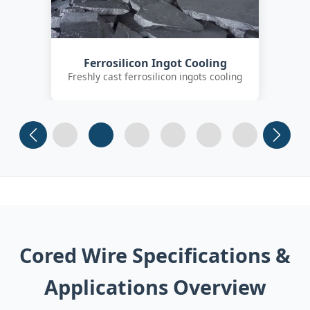
Customer Quality Check
International clients inspecting FeSi
inoculant
Slide 1
Slide 2
Slide 3 (current)
Slide 4
Slide 5
Slide 6
Cored Wire Specifications &
Applications Overview