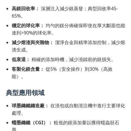
高鎂回收率：
深層注入減少鎂蒸發；典型回收率45-
65%。
穩定的球化率：
均勻的鎂分佈確保即使在厚大斷面也能
達到>90%的球化率。
減少熔渣與夾雜物：
潔淨合金與精準添加控制，減少熔
渣生成。
低衰退：
精確的添加時機，減少澆鑄前的鎂損失。
客製化鎂含量：
從5%（安全操作）到30%（高效
能）。
典型應用領域
球墨鑄鐵鑄造廠：
在澆包或自動澆注機中進行主要球化
處理。
蠕墨鑄鐵（CGI）：
較低的鎂添加量以獲得蠕蟲狀石
墨。