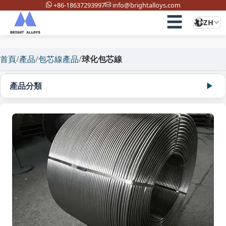
+86-18637293997
info@brightalloys.com
☰
ZH
首頁
/
產品
/
包芯線產品
/
球化包芯線
產品分類