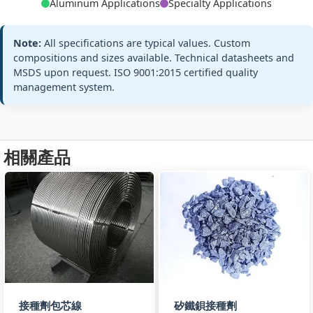
Cored Wire
Aluminum Applications
Specialty Applications
Requirements
Filling:
200-350 g/m
SPH-CW13
All standards
+2 more
Note:
All specifications are typical values. Custom
compositions and sizes available. Technical datasheets and
MSDS upon request. ISO 9001:2015 certified quality
YB/T 5359-201
Graphite/Carbon
Core:
management system.
Steel
97%
Custom
Carbon
Specifications
Sheath:
Low C steel
Cored Wire
All standards
Filling:
130 g/m
C-CW13
相關產品
+2 more
Core:
Pure Ca 97±1%
Premium Grad
Steel
Spec
Special steel
Sheath:
Specialty
sheath
Custom
Pure
Requirements
Filling:
65 g/m
Calcium
Cored Wire
All standards
+2 more
PCa-CW9
接種劑包芯線
矽鐵鋇接種劑