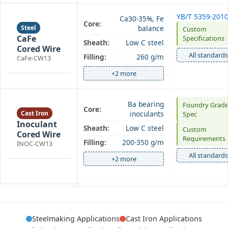
YB/T 5359-201
Ca30-35%, Fe
Core:
Steel
balance
Custom
CaFe
Specifications
Sheath:
Low C steel
Cored Wire
All standards
Filling:
260 g/m
CaFe-CW13
+2 more
Ba bearing
Foundry Grad
Core:
Cast Iron
inoculants
Spec
Inoculant
Sheath:
Low C steel
Custom
Cored Wire
Requirements
Filling:
200-350 g/m
INOC-CW13
All standards
+2 more
Mg5-9%, Si40-
Foundry Grad
Core:
Cast Iron
45%, Ca
Spec
Spheroidizing
Steelmaking Applications
Cast Iron Applications
Sheath:
Low C steel
Custom