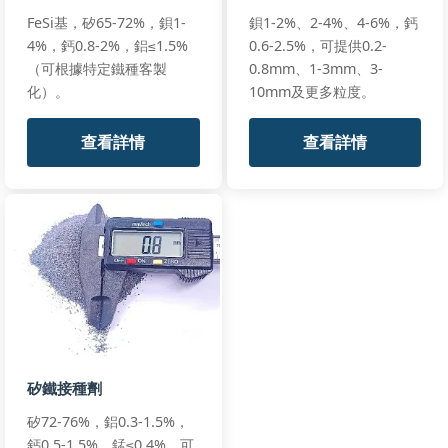
FeSi基，矽65-72%，鋇1-
鋇1-2%、2-4%、4-6%，鈣
Ca20-25%, Si50-
Q/BL 006-2023
Core:
4%，鈣0.8-2%，鋁≤1.5%
0.6-2.5%，可提供0.2-
Steel
55%, Ba8-12%
Custom
（可根據特定鐵種客製
0.8mm、1-3mm、3-
Specialty
Sheath:
Low C steel
Specifications
CaSiBa
化）。
10mm及更多粒度。
Filling:
200-350 g/m
Cored Wire
All standards
CaSiBa-CW9,
+2 more
查看詳情
查看詳情
CaSiBa-CW13
Client-specific
Client
Core:
Specialty
compositions
Specifications
Custom
Various
Custom
Sheath:
Cored
materials
Requirements
Wires
Diameter:
9-13mm
CUSTOM-CW
All standards
+2 more
矽鐵接種劑
矽72-76%，鋁0.3-1.5%，
鈣0.5-1.5%，錳≤0.4%，可