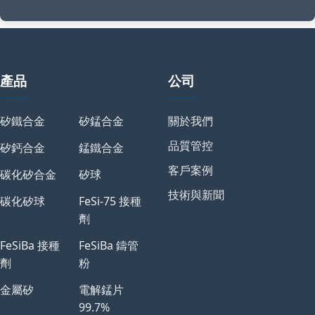
產品
公司
矽鐵合金
矽錳合金
關於我們
品質管控
矽鈣合金
錳鐵合金
客戶案例
碳化矽合金
矽球
技術與新聞
碳化矽球
FeSi-75 接種
劑
FeSiBa 接種
FeSiBa 鑄管
劑
粉
金屬矽
電解錳片
99.7%