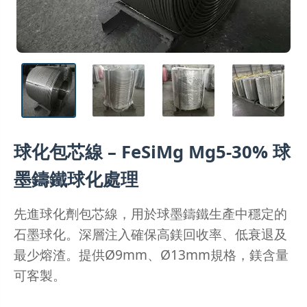
球化包芯線 – FeSiMg Mg5-30% 球
墨鑄鐵球化處理
先進球化劑包芯線，用於球墨鑄鐵生產中穩定的
石墨球化。深層注入確保高鎂回收率、低衰退及
最少熔渣。提供Ø9mm、Ø13mm規格，鎂含量
可客製。