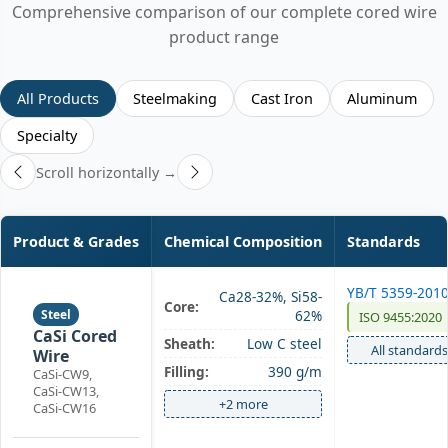
Comprehensive comparison of our complete cored wire
product range
All Products
Steelmaking
Cast Iron
Aluminum
Specialty
Scroll horizontally →
Product & Grades
Chemical Composition
Standards
YB/T 5359-201
Ca28-32%, Si58-
Core:
Steel
62%
ISO 9455:2020
CaSi Cored
Sheath:
Low C steel
All standards
Wire
Filling:
390 g/m
CaSi-CW9,
CaSi-CW13,
+2 more
CaSi-CW16