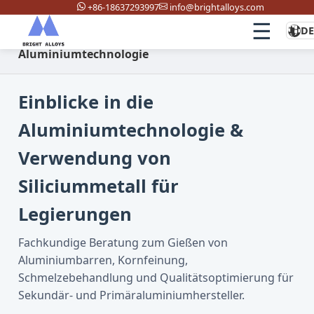
+86-18637293997
info@brightalloys.com
☰
D
Startseite
/
Neuigkeiten & Veranstaltungen
/
Aluminiumtechnologie
Einblicke in die
Aluminiumtechnologie &
Verwendung von
Siliciummetall für
Legierungen
Fachkundige Beratung zum Gießen von
Aluminiumbarren, Kornfeinung,
Schmelzebehandlung und Qualitätsoptimierung für
Sekundär- und Primäraluminiumhersteller.