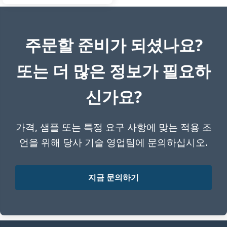
FeSi72-C0.1
주문할 준비가 되셨나요?
Si:
74-76%
Special Steel
Steel
Grade
C:
≤0.05%
Specialty
또는 더 많은 정보가 필요하
Ultra-low C Sp
Al:
≤0.8%
Ferro
Silicon
All standards
+3 more
신가요?
75%
(Special
Steel)
FeSi75-SS,
가격, 샘플 또는 특정 요구 사항에 맞는 적용 조
FeSi75-ULC
언을 위해 당사 기술 영업팀에 문의하십시오.
Si:
84-86%
High Purity Sp
지금 문의하기
Specialty
Al:
≤0.3%
Research Grad
Ferro
C:
≤0.03%
Silicon
All standards
85% (High
+3 more
Purity)