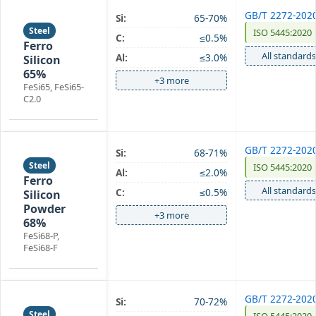
GB/T 2272-202
Si:
65-70%
Steel
ISO 5445:2020
C:
≤0.5%
Ferro
All standards
Al:
≤3.0%
Silicon
65%
+3 more
FeSi65, FeSi65-
C2.0
GB/T 2272-202
Si:
68-71%
Steel
ISO 5445:2020
Al:
≤2.0%
Ferro
All standards
C:
≤0.5%
Silicon
Powder
+3 more
68%
FeSi68-P,
FeSi68-F
GB/T 2272-202
Si:
70-72%
Steel