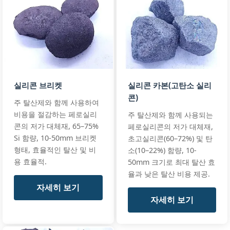
+3 more
FeSi75, FeSi75-
C0.1
GB/T 2272-202
Si:
83-87%
Steel
ISO 5445:2020
C:
≤0.05%
Ferro
All standards
Al:
≤0.5%
Silicon
실리콘 브리켓
실리콘 카본(고탄소 실리
85%
콘)
+3 more
주 탈산제와 함께 사용하여
FeSi85, FeSi85-
C0.05
비용을 절감하는 페로실리
주 탈산제와 함께 사용되는
콘의 저가 대체재, 65–75%
페로실리콘의 저가 대체재,
Si 함량, 10-50mm 브리켓
초고실리콘(60–72%) 및 탄
형태, 효율적인 탈산 및 비
소(10–22%) 함량, 10-
Si:
76-79%
Premium Grad
Specialty
용 효율적.
Spec
50mm 크기로 최대 탈산 효
Al:
≤0.01%
High
율과 낮은 탈산 비용 제공.
Custom
C:
≤0.02%
Purity
Specifications
자세히 보기
Ferro
+3 more
자세히 보기
Silicon
All standards
GC-
FeSi75Ti0.02B,
GC-