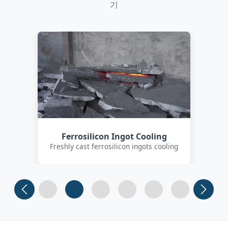
기
Customer Quality Check
International clients inspecting FeSi
inoculant
Slide 1
Slide 2
Slide 3 (current)
Slide 4
Slide 5
Slide 6