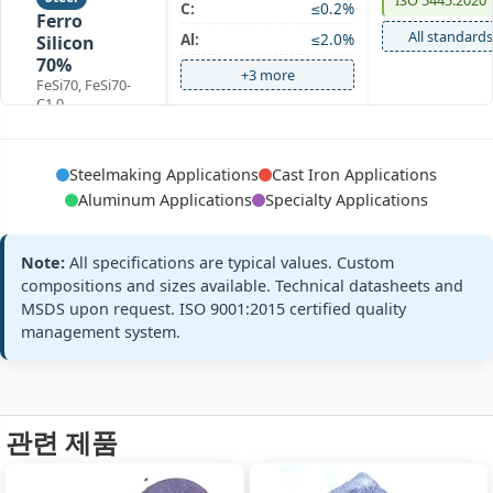
ISO 5445:2020
C:
≤0.2%
Ferro
All standards
Al:
≤2.0%
Silicon
70%
+3 more
FeSi70, FeSi70-
C1.0
Steelmaking Applications
Cast Iron Applications
GB/T 2272-202
Si:
72-74%
Aluminum Applications
Specialty Applications
Steel
ISO 5445:2020
C:
≤0.2%
Ferro
All standards
Al:
≤2.0%
Silicon
Note:
All specifications are typical values. Custom
72%
compositions and sizes available. Technical datasheets and
+3 more
FeSi72, FeSi72-
MSDS upon request. ISO 9001:2015 certified quality
C0.2
management system.
GB/T 2272-202
Si:
75-80%
Steel
ISO 5445:2020
C:
≤0.2%
관련 제품
Ferro
All standards
Al:
≤1.5%
Silicon
75%