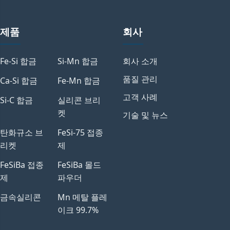
HP-FeSi85,
UHP-FeSi85
제품
회사
Fe-Si 합금
Si-Mn 합금
회사 소개
품질 관리
Ca-Si 합금
Fe-Mn 합금
고객 사례
Si-C 합금
실리콘 브리
켓
기술 및 뉴스
탄화규소 브
FeSi-75 접종
리켓
제
FeSiBa 접종
FeSiBa 몰드
제
파우더
금속실리콘
Mn 메탈 플레
이크 99.7%