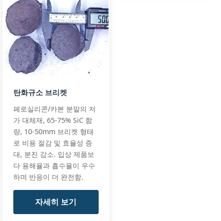
FeSi75Ti0.02C
GB/T 2272-202
Si:
65-67%
Cast Iron
Foundry Grad
Al:
0.8-1.5%
Ferro
Spec
Ca:
0.5-1.2%
Silicon
All standards
65%
+3 more
탄화규소 브리켓
(Foundry)
FeSi65-F,
페로실리콘/카본 분말의 저
FeSi65-C1.5
가 대체재, 65-75% SiC 함
량, 10-50mm 브리켓 형태
로 비용 절감 및 효율성 증
Si:
71-73%
Aluminum Gra
대, 분진 감소. 입상 제품보
Low
Spec
Al:
≤0.5%
다 용해율과 흡수율이 우수
Aluminum
Custom
하며 반응이 더 완전함.
Ferro
C:
≤0.1%
Requirements
Silicon
+3 more
72% (Low
All standards
자세히 보기
Aluminum)
FeSi72-Low Al,