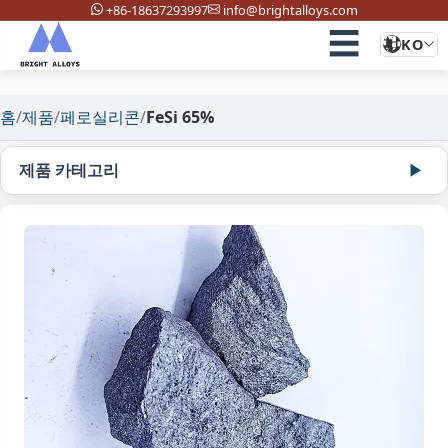
+86-18637293997
info@brightalloys.com
☰
KO
홈
/
제품
/
페로실리콘
/
FeSi 65%
제품 카테고리