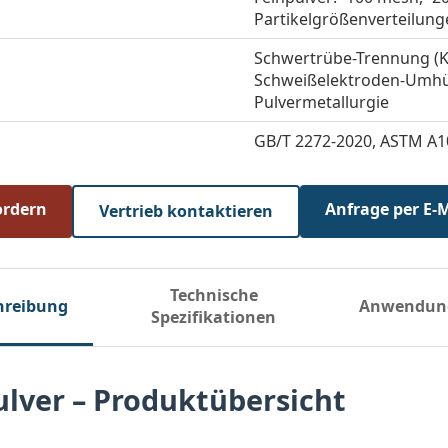
Partikelgrößenverteilung
Schwertrübe-Trennung (Ko
Schweißelektroden-Umhül
Pulvermetallurgie
GB/T 2272-2020, ASTM A10
ordern
Anfrage per E-
Vertrieb kontaktieren
Technische
hreibung
Anwendun
Spezifikationen
ulver – Produktübersicht