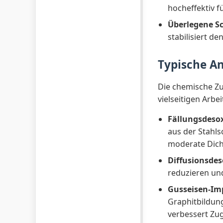
hocheffektiv 
Überlegene S
stabilisiert d
Typische A
Die chemische Zu
vielseitigen Arbe
Fällungsdesox
aus der Stahls
moderate Dicht
Diffusionsdes
reduzieren und
Gusseisen-Im
Graphitbildung
verbessert Zug