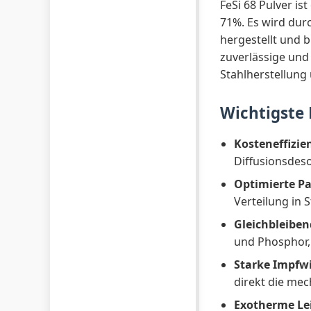
FeSi 68 Pulver is
71%. Es wird dur
hergestellt und b
zuverlässige und 
Stahlherstellung
Wichtigste 
Kosteneffizie
Diffusionsdes
Optimierte Pa
Verteilung in
Gleichbleiben
und Phosphor, 
Starke Impfw
direkt die me
Exotherme Le