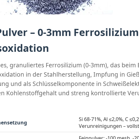
Pulver – 0-3mm Ferrosilizium
soxidation
s, granuliertes Ferrosilizium (0-3mm), das beim B
oxidation in der Stahlherstellung, Impfung in Gi
ung und als Schlüsselkomponente in Schweißele
en Kohlenstoffgehalt und streng kontrollierte Ve
Si 68-71%, Al ≤2,0%, C ≤0,
ensetzung
Verunreinigungen – volls
Feinpulver: -100 mesh, -