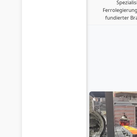
Spezialis
Ferrolegierun
fundierter B