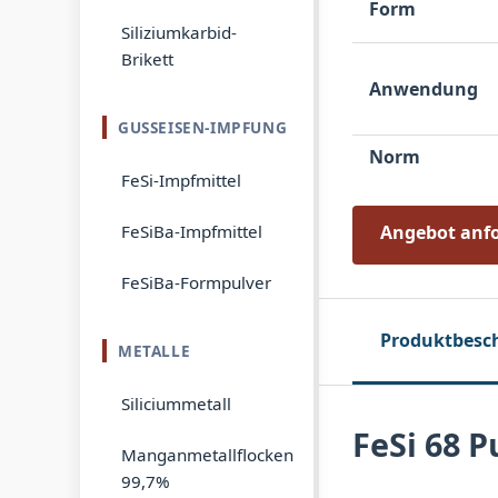
Form
Siliziumkarbid-
Brikett
Anwendung
GUSSEISEN-IMPFUNG
Norm
FeSi-Impfmittel
FeSiBa-Impfmittel
Angebot anf
FeSiBa-Formpulver
Produktbesc
METALLE
Siliciummetall
FeSi 68 P
Manganmetallflocken
99,7%