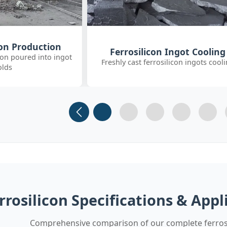
Customer Quality Check
 Ingot Cooling
International clients inspecting FeS
ilicon ingots cooling
inoculant
Slide 1
Slide 2 (current)
Slide 3
Slide 4
Slide 
rrosilicon Specifications & App
Comprehensive comparison of our complete ferros