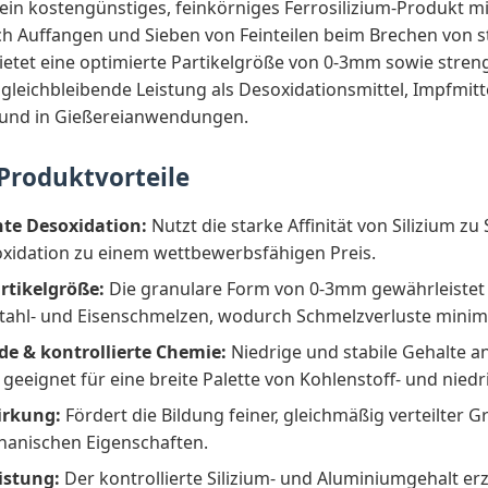
t ein kostengünstiges, feinkörniges Ferrosilizium-Produkt 
ch Auffangen und Sieben von Feinteilen beim Brechen von
ietet eine optimierte Partikelgröße von 0-3mm sowie streng
gleichbleibende Leistung als Desoxidationsmittel, Impfmitt
 und in Gießereianwendungen.
Produktvorteile
nte Desoxidation:
Nutzt die starke Affinität von Silizium zu 
oxidation zu einem wettbewerbsfähigen Preis.
rtikelgröße:
Die granulare Form von 0-3mm gewährleistet
 Stahl- und Eisenschmelzen, wodurch Schmelzverluste minim
de & kontrollierte Chemie:
Niedrige und stabile Gehalte a
geeignet für eine breite Palette von Kohlenstoff- und niedr
irkung:
Fördert die Bildung feiner, gleichmäßig verteilter 
chanischen Eigenschaften.
istung:
Der kontrollierte Silizium- und Aluminiumgehalt er