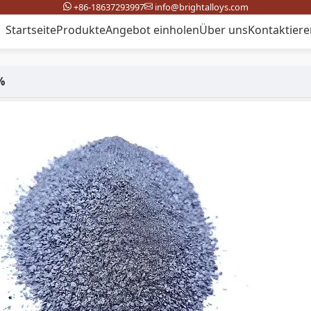
+86-18637293997
info@brightalloys.com
Startseite
Produkte
Angebot einholen
Über uns
Kontaktiere
%