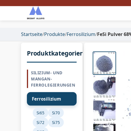
Startseite
/
Produkte
/
Ferrosilizium
/
FeSi Pulver 68
Produktkategorien
SILIZIUM- UND
MANGAN-
FERROLEGIERUNGEN
Ferrosilizium
Si65
Si70
Si72
Si75