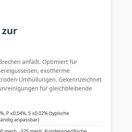
 zur
rechen anfällt. Optimiert für
eßereigusseisen, exotherme
ktroden-Umhüllungen. Gekennzeichnet
runreinigungen für gleichbleibende
2%, P ≤0,04%, S ≤0,02% (typische
tändig anpassbar)
200 mesh, -325 mesh. Kundenspezifische