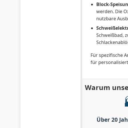
Block-Speisun
werden. Die Ox
nutzbare Ausbe
Schweißelekt
Schweißbad, z
Schlackenablö
Für spezifische
für personalisie
Warum unser
Über 20 Ja