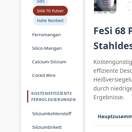
Si85
Si68-70 Pulver
Hohe Reinheit
FeSi 68 
Ferromangan
Stahlde
Silico-Mangan
Kostengünstige
Calcium-Silicium
effiziente Des
Cored Wire
Heißversiegel
durch niedrig
KOSTENEFFIZIENTE
Ergebnisse.
FERROLEGIERUNGEN
Siliziumkohlenstoff
Hauptzusamm
Siliziumbrikett