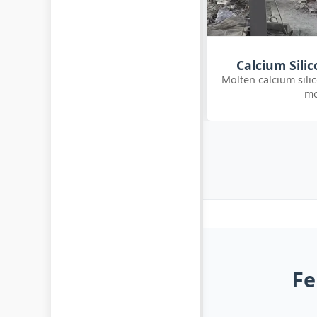
Calcium Silicon Production
Ferrosilicon
lten calcium silicon poured into ingot
Freshly cast ferros
molds
Fe