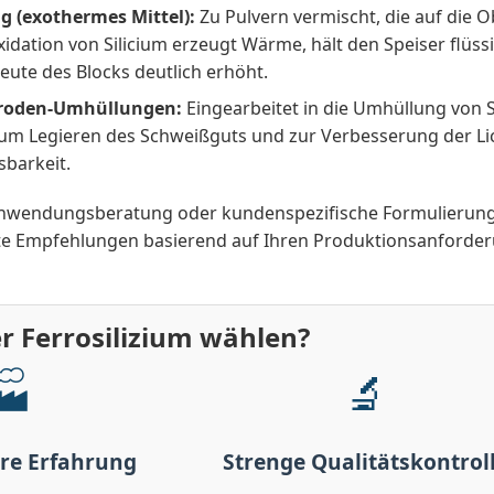
g (exothermes Mittel):
Zu Pulvern vermischt, die auf die 
idation von Silicium erzeugt Wärme, hält den Speiser flüss
ute des Blocks deutlich erhöht.
roden-Umhüllungen:
Eingearbeitet in die Umhüllung von 
um Legieren des Schweißguts und zur Verbesserung der Lic
sbarkeit.
 Anwendungsberatung oder kundenspezifische Formulieru
rte Empfehlungen basierend auf Ihren Produktionsanforde
 Ferrosilizium wählen?
🏭
🔬
hre Erfahrung
Strenge Qualitätskontrol