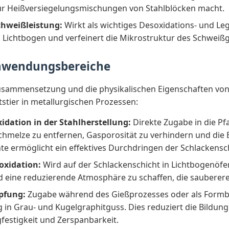
für Heißversiegelungsmischungen von Stahlblöcken macht.
chweißleistung:
Wirkt als wichtiges Desoxidations- und Le
en Lichtbogen und verfeinert die Mikrostruktur des Schweißg
nwendungsbereiche
sammensetzung und die physikalischen Eigenschaften von 
itstier in metallurgischen Prozessen:
idation in der Stahlherstellung:
Direkte Zugabe in die Pf
chmelze zu entfernen, Gasporosität zu verhindern und die 
e ermöglicht ein effektives Durchdringen der Schlackensch
oxidation:
Wird auf der Schlackenschicht in Lichtbogenöfe
 eine reduzierende Atmosphäre zu schaffen, die sauberere
pfung:
Zugabe während des Gießprozesses oder als Formb
 in Grau- und Kugelgraphitguss. Dies reduziert die Bildun
festigkeit und Zerspanbarkeit.